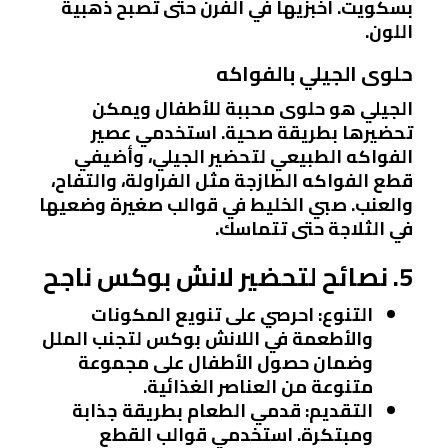
بسكويت. اخبزيها في الفرن حتى تصبح ذهبية
اللون.
حلوى الجيلي بالفواكه
الجيلي هو حلوى محببة للأطفال ويمكن
تحضيرها بطريقة صحية. استخدمي عصير
الفواكه الطبيعي لتحضير الجيلي، وأضيفي
قطع الفواكه الطازجة مثل الفراولة، والتفاح،
والعنب. صبي الخليط في قوالب صغيرة وضعيها
في الثلاجة حتى تتماسك.
5. نصائح لتحضير لانش بوكس ناجح
التنوع
: احرصي على تنويع المكونات
والأطعمة في اللانش بوكس لتجنب الملل
وضمان حصول الأطفال على مجموعة
متنوعة من العناصر الغذائية.
التقديم
: قدمي الطعام بطريقة جذابة
ومبتكرة. استخدمي قوالب القطع