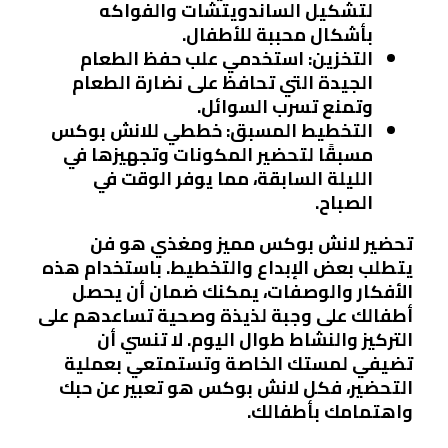
لتشكيل الساندويتشات والفواكه
بأشكال محببة للأطفال.
التخزين
: استخدمي علب حفظ الطعام
الجيدة التي تحافظ على نضارة الطعام
وتمنع تسرب السوائل.
التخطيط المسبق
: خططي للانش بوكس
مسبقًا لتحضير المكونات وتجهيزها في
الليلة السابقة، مما يوفر الوقت في
الصباح.
تحضير لانش بوكس مميز ومغذي هو فن
يتطلب بعض الإبداع والتخطيط. باستخدام هذه
الأفكار والوصفات، يمكنك ضمان أن يحصل
أطفالك على وجبة لذيذة وصحية تساعدهم على
التركيز والنشاط طوال اليوم. لا تنسي أن
تضيفي لمستك الخاصة وتستمتعي بعملية
التحضير، فكل لانش بوكس هو تعبير عن حبك
واهتمامك بأطفالك.