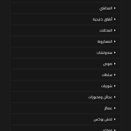
المحاشي
أطباق خليجية
المخللات
المعكرونة
سندوتشات
صوص
سلطات
شوربات
عجائن ومخبوزات
عصائر
لانش بوكس
فواكه