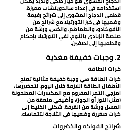
الدجاج المشوي هو خيار صحي ولذيذ يمكن
استخدامه في إعداد ساندويتشات مميزة.
قطعي الدجاج المشوي إلى شرائح رفيعة
وضعيها في خبز التورتيلا مع شرائح من
الأفوكادو، والطماطم، والخس، ورشة من
صلصة الزبادي بالثوم. لفي التورتيلا بإحكام
وقطعيها إلى نصفين.
2. وجبات خفيفة مغذية
كرات الطاقة
كرات الطاقة هي وجبة خفيفة مثالية تمنح
الأطفال الطاقة اللازمة خلال اليوم. لتحضيرها،
امزجي التمر المفروم مع المكسرات المطحونة
(مثل اللوز أو الجوز)، وأضيفي ملعقة من
العسل ورشة من القرفة. شكلي الخليط إلى
كرات صغيرة وضعيها في الثلاجة لتتماسك.
شرائح الفواكه والخضروات