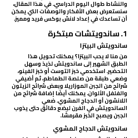
والنشاط طوال اليوم الدراسي. في هذا المقال،
سنستعرض بعض الأفكار والوصفات التي يمكن
أن تساعدك في إعداد لانش بوكس فريد ومميز.
1. ساندويتشات مبتكرة
ساندويتش البيتزا
من منا لا يحب البيتزا؟ يمكنك تحويل هذا
الطبق الشهير إلى ساندويتش لذيذ وسهل
التحضير. استخدمي خبز التوست أو خبز الفينو،
وضعي طبقة من صلصة الطماطم، ثم أضيفي
شرائح من الجبن الموزاريلا وبعض شرائح الزيتون
والفلفل الألوان. يمكنك أيضًا إضافة شرائح من
اللانشون أو الدجاج المشوي. ضعي
الساندويتش في الفرن لبضع دقائق حتى يذوب
الجبن ويصبح الخبز مقرمشًا.
ساندويتش الدجاج المشوي