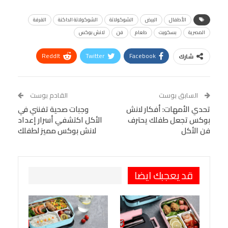
الأطفال
البيض
الشوكولاتة
الشوكولاتة الداكنة
القرفة
المصرية
بسكويت
طعام
فن
لانش بوكس
ReddIt
Twitter
Facebook
شارك
Linkedin
Facebook Messenger
WhatsApp
Telegram
Tumblr
السابق بوست
القادم بوست
البريد الإلكتروني
تحدي الأمهات: أفكار لانش
StumbleUpon
VK
وجبات صحية تفنني في
بوكس تجعل طفلك يحترف
الأكل اكتشفي أسرار إعداد
Viber
BlackBerry
LINE
Digg
فن الأكل
لانش بوكس مميز لطفلك
طباعة
OK.ru
Pinterest
قد يعجبك ايضا