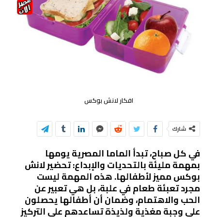
افكار لانش بوكس
شارك
في كل صباح، تبدأ الماما المصرية يومها
بمهمة مليئة بالتحديات والإبداع: تحضير لانش
بوكس مميز لأطفالها. هذه المهمة ليست
مجرد تعبئة طعام في علبة، بل هي تعبير عن
الحب والاهتمام، وضمان أن أطفالها يحصلون
على وجبة مغذية ولذيذة تساعدهم على التركيز