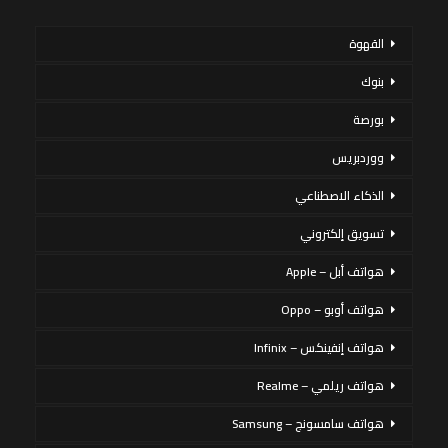
القهوة
بنوك
بورصة
ووردبريس
الذكاء الاصطناعي
تسويق إلكتروني
هواتف أبل – Apple
هواتف أوبو – Oppo
هواتف إنفينكس – Infinix
هواتف ريلمي – Realme
هواتف سامسونج – Samsung