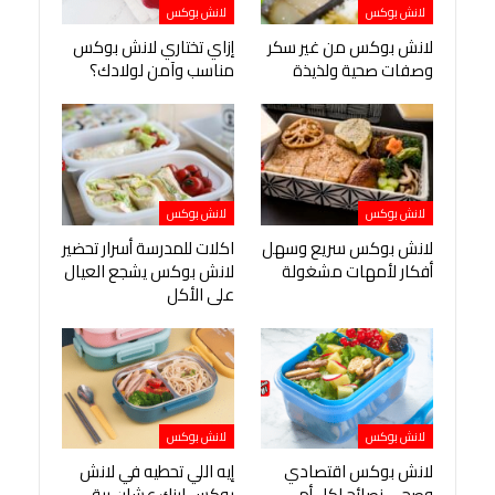
لانش بوكس
لانش بوكس
لانش بوكس من غير سكر
إزاي تختاري لانش بوكس
وصفات صحية ولذيذة
مناسب وآمن لولادك؟
لانش بوكس
لانش بوكس
لانش بوكس سريع وسهل
اكلات للمدرسة أسرار تحضير
أفكار لأمهات مشغولة
لانش بوكس يشجع العيال
على الأكل
لانش بوكس
لانش بوكس
لانش بوكس اقتصادي
إيه اللي تحطيه في لانش
وصحي نصائح لكل أم
بوكس ابنك عشان يبقى