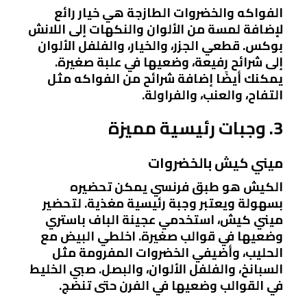
الفواكه والخضروات الطازجة هي خيار رائع
لإضافة لمسة من الألوان والنكهات إلى اللانش
بوكس. قطعي الجزر، والخيار، والفلفل الألوان
إلى شرائح رفيعة، وضعيها في علبة صغيرة.
يمكنك أيضًا إضافة شرائح من الفواكه مثل
التفاح، والعنب، والفراولة.
3. وجبات رئيسية مميزة
ميني كيش بالخضروات
الكيش هو طبق فرنسي يمكن تحضيره
بسهولة ويعتبر وجبة رئيسية مغذية. لتحضير
ميني كيش، استخدمي عجينة الباف باستري
وضعيها في قوالب صغيرة. اخلطي البيض مع
الحليب، وأضيفي الخضروات المفرومة مثل
السبانخ، والفلفل الألوان، والبصل. صبي الخليط
في القوالب وضعيها في الفرن حتى تنضج.