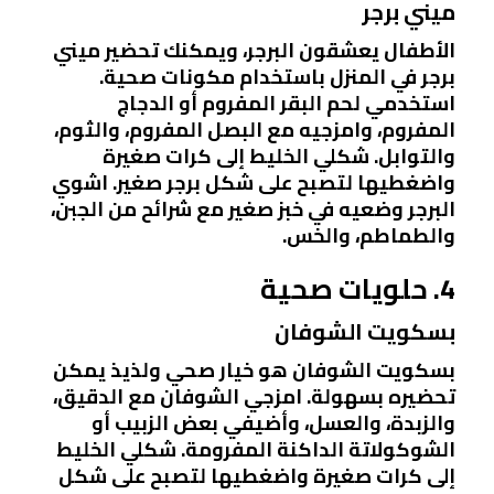
ميني برجر
الأطفال يعشقون البرجر، ويمكنك تحضير ميني
برجر في المنزل باستخدام مكونات صحية.
استخدمي لحم البقر المفروم أو الدجاج
المفروم، وامزجيه مع البصل المفروم، والثوم،
والتوابل. شكلي الخليط إلى كرات صغيرة
واضغطيها لتصبح على شكل برجر صغير. اشوي
البرجر وضعيه في خبز صغير مع شرائح من الجبن،
والطماطم، والخس.
4. حلويات صحية
بسكويت الشوفان
بسكويت الشوفان هو خيار صحي ولذيذ يمكن
تحضيره بسهولة. امزجي الشوفان مع الدقيق،
والزبدة، والعسل، وأضيفي بعض الزبيب أو
الشوكولاتة الداكنة المفرومة. شكلي الخليط
إلى كرات صغيرة واضغطيها لتصبح على شكل