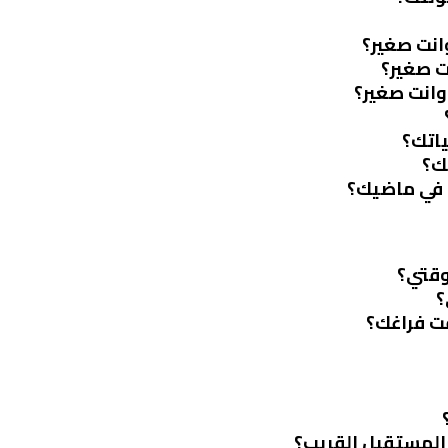
انت صغير؟
ت صغير؟
وانت صغير؟
ياتك؟
تك؟
ا في ماضيك؟
وقتي؟
؟
قت فراغك؟
 المستقبل القريب؟