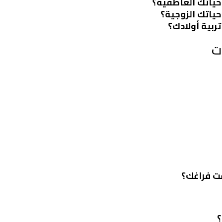
حياتك العاطفية؟
حياتك الزوجية؟
ربية أولادك؟
ت
قت فراغك؟
؟