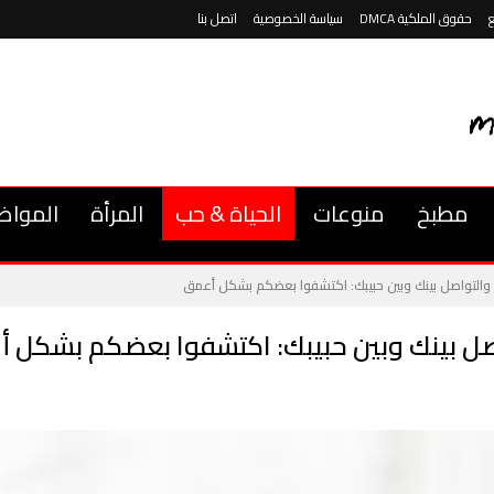
حقوق الملكية DMCA
سياسة الخصوصية
اتصل بنا
مطبخ
منوعات
الحياة & حب
المرأة
المواض