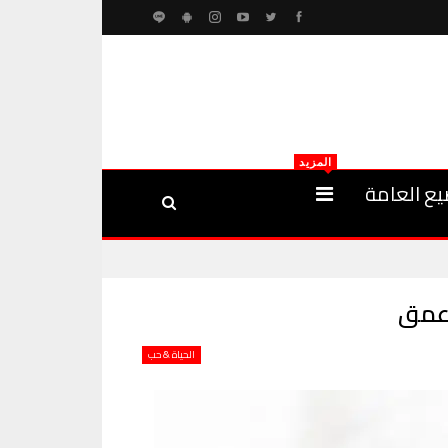
المزيد
يع العامة
الحياة & حب