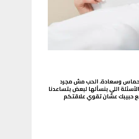
ل حماس وسعادة. الحب مش مجرد
لأسئلة اللي بنسألها لبعض بتساعدنا
نتكلم عن 100 سؤال ممكن تتبادليها مع حبيبك عشان تقوي علاقتكم