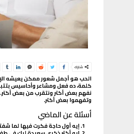
شارك
الحب هو أجمل شعور ممكن يعيشه الإنس
كلمة، ده فعل ومشاعر وأحاسيس بتتبادل 
وتفهموا بعض أكتر.
أسئلة عن الماضي
إيه أول حاجة فكرت فيها لما شفت
إيه أكتر ذكرى سعيدة ليك في طف