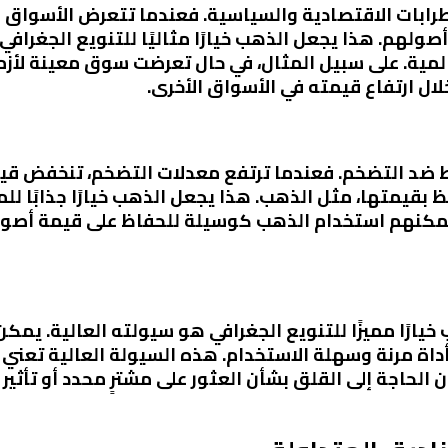
اضطرابات الاقتصادية والسياسية. فعندما تتعرض الأسواق 
ولهم. هذا يجعل الذهب خيارًا مثاليًا للتنويع الجغرا
المية. على سبيل المثال، في حال تعرضت سوق معينة لأ
ال ارتفاع قيمته في الأسواق الأخرى.
حوط ضد التضخم. فعندما ترتفع معدلات التضخم، تنخفض قي
بقيمتها، مثل الذهب. هذا يجعل الذهب خيارًا جذابًا لل
 يمكنهم استخدام الذهب كوسيلة للحفاظ على قيمة أصو
 خيارًا مميزًا للتنويع الجغرافي هو سيولته العالية. ي
داة مرنة وسهلة الاستخدام. هذه السيولة العالية تعني
ن الحاجة إلى القلق بشأن العثور على مشترٍ محدد أو تأث