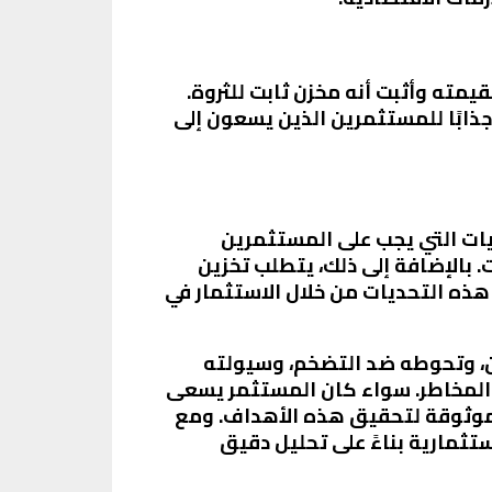
قيمته وأثبت أنه مخزن ثابت للثروة.
جذابًا للمستثمرين الذين يسعون إلى
يات التي يجب على المستثمرين
. بالإضافة إلى ذلك، يتطلب تخزين
هذه التحديات من خلال الاستثمار في
من، وتحوطه ضد التضخم، وسيولته
ل المخاطر. سواء كان المستثمر يسعى
ة وموثوقة لتحقيق هذه الأهداف. ومع
تثمارية بناءً على تحليل دقيق