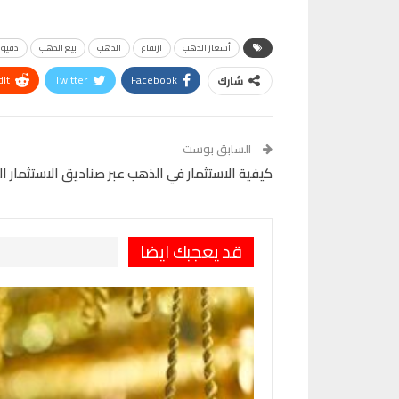
أسعار الذهب
ارتفاع
الذهب
بيع الذهب
دقيق
It
Twitter
Facebook
شارك
VK
Digg
طباعة
السابق بوست
كيفية الاستثمار في الذهب عبر صناديق الاستثمار ا
قد يعجبك ايضا