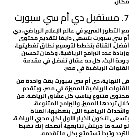
مكان.
7. مستقبل دي أم سي سبورت
مع التطور السريع في عالم الإعلام الرياضي، دي
أم سي سبورت بتسعى دايمًا لتقديم محتوى
أفضل. القناة بتخطط لتوسيع نطاق تغطيتها،
وزيادة عدد البرامج الرياضية، وكمان تحسين
جودة البث. كل ده عشان تفضل في مقدمة
القنوات الرياضية في مصر.
في النهاية، دي أم سي سبورت بقت واحدة من
القنوات الرياضية المميزة في مصر، وبتقدم
محتوى متنوع يناسب كل عشاق الرياضة. من
خلال ترددها المميز، والبرامج المتنوعة،
والأحداث الرياضية اللي بتغطيها، القناة
بتسعى لتكون الخيار الأول لكل محبي الرياضة.
لو لسه ما جربتش تتابعها، أنصحك إنك تضبط
التردد وتبدأ تستمتع بكل ما تقدمه.