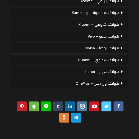
هواتف ريلمي – Realme
هواتف سامسونج – Samsung
هواتف شاومي – Xiaomi
هواتف فيفو – Vivo
هواتف نوكيا – Nokia
هواتف هواوي – Huawei
هواتف هونر – honor
هواتف ون بلس – OnePlus