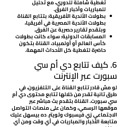
تغطية شاملة للدوري، مع تحليل
للمباريات وأخبار الفرق.
بطولات الأندية الأفريقية:
بتتابع القناة
بطولات الأندية المصرية في أفريقيا،
وبتقدم تقارير حصرية عن الفرق.
المسابقات الدولية:
سواء كانت بطولات
كأس العالم أو أولمبياد، القناة بتكون
حاضرة لتغطية كل الأحداث المهمة.
6. كيف تتابع دي أم سي
سبورت عبر الإنترنت
لو مش قادر تتابع القناة على التلفزيون، في
طرق تانية تقدر من خلالها تتابع محتوى دي أم
سي سبورت. القناة بتقدم بث مباشر عبر
موقعها الرسمي، وكمان على منصات التواصل
الاجتماعي زي فيسبوك وتويتر. ده بيسهل عليك
متابعة الأخبار والمباريات في أي وقت ومن أي