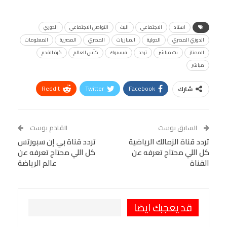
استاد
الاجتماعي
البث
التواصل الاجتماعي
الدوري
الدوري المصري
الدولية
المباريات
المصري
المصرية
المعلومات
الممتاز
بث مباشر
تردد
فيسبوك
كأس العالم
كرة القدم
مباشر
ReddIt
Twitter
Facebook
شارك
Linkedin
Facebook Messenger
WhatsApp
Telegram
Tumblr
السابق بوست
القادم بوست
البريد الإلكتروني
تردد قناة الزمالك الرياضية
StumbleUpon
VK
تردد قناة بي إن سبورتس
كل اللي محتاج تعرفه عن
كل اللي محتاج تعرفه عن
Viber
BlackBerry
LINE
Digg
القناة
عالم الرياضة
طباعة
OK.ru
Pinterest
قد يعجبك ايضا