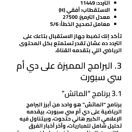
التردد:
11449
الاستقطاب:
أفقي (H)
معدل الترميز:
27500
معامل تصحيح الخطأ:
5/6
تأكد إنك تضبط جهاز الاستقبال بتاعك على
التردد ده عشان تقدر تستمتع بكل المحتوى
الرياضي اللي بتقدمه القناة.
3. البرامج المميزة على دي أم
سي سبورت
3.1 برنامج “الماتش”
برنامج “الماتش” هو واحد من أبرز البرامج
الرياضية على دي أم سي سبورت. بيقدمه
الإعلامي الكبير هاني حتحوت، وبيتناول فيه
تحليل شامل للمباريات، وآخر أخبار الفرق