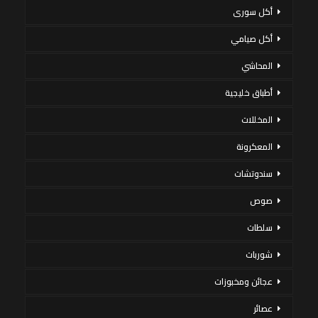
أكل سورى
أكل صيامي
المحاشي
أطباق خليجية
المخللات
المعكرونة
سندوتشات
صوص
سلطات
شوربات
عجائن ومخبوزات
عصائر