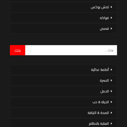
لانش بوكس
فواكه
قصص
أنظمة غذائية
الاسرة
الحمل
الحياة & حب
الصحة & اللياقة
العناية بالاظافر