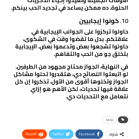
الأوقات الجميلة وتعيدوا إحياء الذكريات
الحلوة. ده ممكن يساعد في تجديد الحب بينكم.
10.
كونوا إيجابيين
حاولوا تركزوا على الجوانب الإيجابية في
علاقتكم. بدل ما تقضوا وقت في الشكوى،
حاولوا تشجعوا بعض وتدعموا بعض. الإيجابية
بتخلق جو من الحب والتفاهم.
في النهاية، الجواز محتاج مجهود من الطرفين.
لو اتبعتوا النصائح دي، هتقدروا تحلوا مشاكل
الجواز وتخلوها أقوى من الأول. تذكروا إن كل
علاقة فيها تحديات، لكن الأهم هو إزاي
نتعامل مع التحديات دي.
علاقة
ReddIt
Twitter
Facebook
شارك