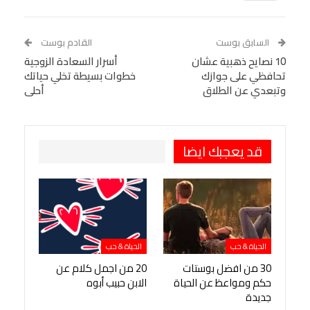
Linkedin
Facebook Messenger
WhatsApp
Telegram
Tumblr
السابق بوست
القادم بوست
البريد الإلكتروني
10 نصايح ذهبية عشان
StumbleUpon
VK
أسرار السعادة الزوجية
تحافظي على جوازك
خطوات بسيطة تخلي حياتك
Viber
BlackBerry
LINE
Digg
وتبعدي عن الطلاق
أحلى
طباعة
OK.ru
Pinterest
قد يعجبك ايضا
الحياة & حب
الحياة & حب
30 من افضل بوستات
20 من اجمل كلام عن
حكم ومواعظ عن الحياة
الابن حبيب أبوه
جديدة