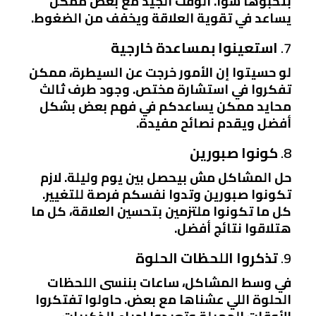
بتحبوها سوا. الوقت الجيد مع بعض ممكن
يساعد في تقوية العلاقة ويخفف من الضغوط.
7.
استعينوا بمساعدة خارجية
لو حسيتوا إن الأمور خرجت عن السيطرة، ممكن
تفكروا في استشارة مختص. وجود طرف ثالث
محايد ممكن يساعدكم في فهم بعض بشكل
أفضل ويقدم نصائح مفيدة.
8.
كونوا صبورين
حل المشاكل مش بيحصل بين يوم وليلة. لازم
تكونوا صبورين وتدوا نفسكم فرصة للتغيير.
كل ما تكونوا ملتزمين بتحسين العلاقة، كل ما
هتلاقوا نتائج أفضل.
9.
تذكروا اللحظات الحلوة
في وسط المشاكل، ساعات بننسى اللحظات
الحلوة اللي عشناها مع بعض. حاولوا تفتكروا