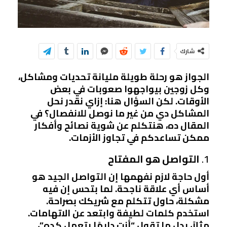
شارك
الجواز هو رحلة طويلة مليانة تحديات ومشاكل،
وكل زوجين بيواجهوا صعوبات في بعض
الأوقات. لكن السؤال هنا: إزاي نقدر نحل
المشاكل دي من غير ما نوصل للانفصال؟ في
المقال ده، هنتكلم عن شوية نصائح وأفكار
ممكن تساعدكم في تجاوز الأزمات.
1.
التواصل هو المفتاح
أول حاجة لازم نفهمها إن التواصل الجيد هو
أساس أي علاقة ناجحة. لما بتحس إن فيه
مشكلة، حاول تتكلم مع شريكك بصراحة.
استخدم كلمات لطيفة وابتعد عن الاتهامات.
مثلاً، بدل ما تقول “أنت دايمًا بتعمل كده”،