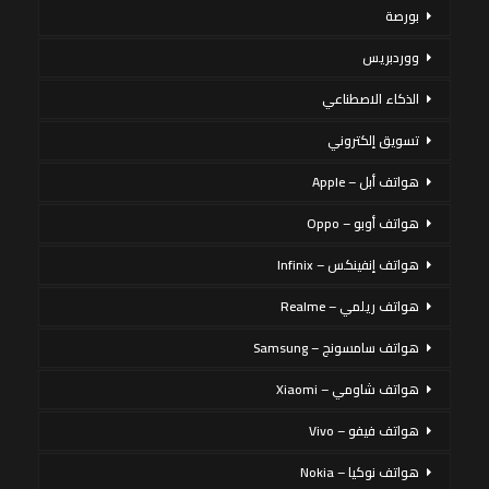
بورصة
ووردبريس
الذكاء الاصطناعي
تسويق إلكتروني
هواتف أبل – Apple
هواتف أوبو – Oppo
هواتف إنفينكس – Infinix
هواتف ريلمي – Realme
هواتف سامسونج – Samsung
هواتف شاومي – Xiaomi
هواتف فيفو – Vivo
هواتف نوكيا – Nokia