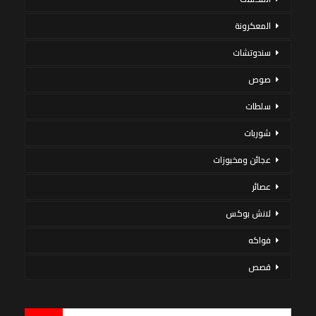
المعكرونة
سندوتشات
صوص
سلطات
شوربات
عجائن ومخبوزات
عصائر
لانش بوكس
فواكه
قصص