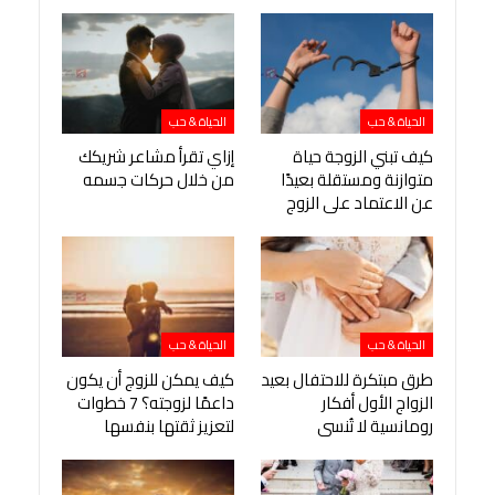
الحياة & حب
الحياة & حب
كيف تبني الزوجة حياة
إزاي تقرأ مشاعر شريكك
متوازنة ومستقلة بعيدًا
من خلال حركات جسمه
عن الاعتماد على الزوج
الحياة & حب
الحياة & حب
طرق مبتكرة للاحتفال بعيد
كيف يمكن للزوج أن يكون
الزواج الأول أفكار
داعمًا لزوجته؟ 7 خطوات
رومانسية لا تُنسى
لتعزيز ثقتها بنفسها