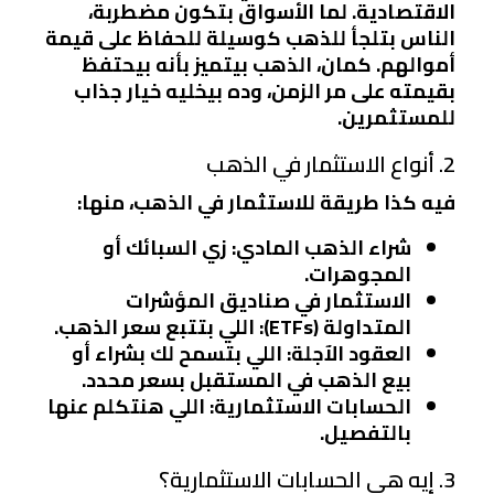
الاقتصادية. لما الأسواق بتكون مضطربة،
الناس بتلجأ للذهب كوسيلة للحفاظ على قيمة
أموالهم. كمان، الذهب بيتميز بأنه بيحتفظ
بقيمته على مر الزمن، وده بيخليه خيار جذاب
للمستثمرين.
2. أنواع الاستثمار في الذهب
فيه كذا طريقة للاستثمار في الذهب، منها:
شراء الذهب المادي
: زي السبائك أو
المجوهرات.
الاستثمار في صناديق المؤشرات
المتداولة (ETFs)
: اللي بتتبع سعر الذهب.
العقود الآجلة
: اللي بتسمح لك بشراء أو
بيع الذهب في المستقبل بسعر محدد.
الحسابات الاستثمارية
: اللي هنتكلم عنها
بالتفصيل.
3. إيه هي الحسابات الاستثمارية؟