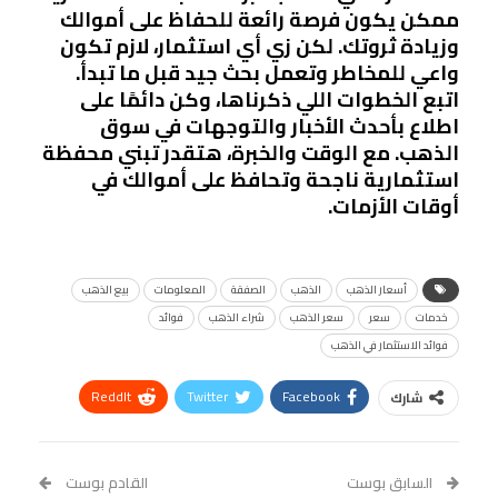
ممكن يكون فرصة رائعة للحفاظ على أموالك
وزيادة ثروتك. لكن زي أي استثمار، لازم تكون
واعي للمخاطر وتعمل بحث جيد قبل ما تبدأ.
اتبع الخطوات اللي ذكرناها، وكن دائمًا على
اطلاع بأحدث الأخبار والتوجهات في سوق
الذهب. مع الوقت والخبرة، هتقدر تبني محفظة
استثمارية ناجحة وتحافظ على أموالك في
أوقات الأزمات.
أسعار الذهب
الذهب
الصفقة
المعلومات
بيع الذهب
خدمات
سعر
سعر الذهب
شراء الذهب
فوائد
فوائد الاستثمار في الذهب
ReddIt
Twitter
Facebook
شارك
Linkedin
Facebook Messenger
WhatsApp
Telegram
Tumblr
السابق بوست
القادم بوست