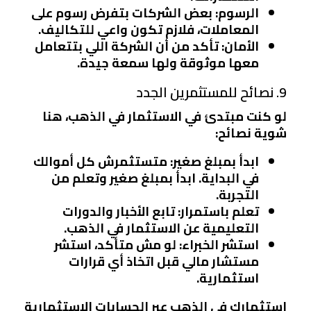
الرسوم
: بعض الشركات بتفرض رسوم على
المعاملات، فلازم تكون واعي للتكاليف.
الأمان
: تأكد من أن الشركة اللي بتتعامل
معها موثوقة ولها سمعة جيدة.
9. نصائح للمستثمرين الجدد
لو كنت مبتدئ في الاستثمار في الذهب، هنا
شوية نصائح:
ابدأ بمبلغ صغير
: متستثمرش كل أموالك
في البداية. ابدأ بمبلغ صغير وتعلم من
التجربة.
تعلم باستمرار
: تابع الأخبار والدورات
التعليمية عن الاستثمار في الذهب.
استشر الخبراء
: لو مش متأكد، استشر
مستشار مالي قبل اتخاذ أي قرارات
استثمارية.
استثمارك في الذهب عبر الحسابات الاستثمارية