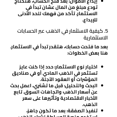
إيداع الأموال
: بعد فتح الحساب، هتحتاج
تودع مبلغ من المال عشان تبدأ في
الاستثمار. تأكد من فهمك للحد الأدنى
للإيداع.
5. كيفية الاستثمار في الذهب عبر الحسابات
الاستثمارية
بعد ما فتحت حسابك، هتقدر تبدأ في الاستثمار.
هنا بعض الخطوات:
اختيار نوع الاستثمار
: حدد إذا كنت عايز
تستثمر في الذهب المادي أو في صناديق
المؤشرات أو العقود الآجلة.
البحث والتحليل
: قبل ما تشتري، اعمل بحث
عن أسعار الذهب واتجاهات السوق. تابع
الأخبار الاقتصادية وتأثيرها على سعر
الذهب.
تنفيذ الصفقة
: بعد ما تكون جاهز،
استخدم منصة الوساطة لشراء الذهب.