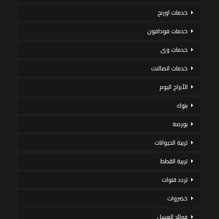
خدمات اورنج
خدمات فودافون
خدمات وى
خدمات اتصالات
الأبراج اليوم
بنوك
بورصة
تربية الحيوانات
تربية القطط
تردد قنوات
خضروات
فوائد العسل