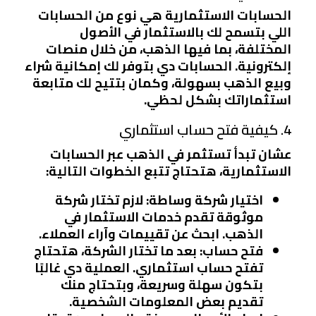
الحسابات الاستثمارية هي نوع من الحسابات
اللي بتسمح لك بالاستثمار في الأصول
المختلفة، بما فيها الذهب، من خلال منصات
إلكترونية. الحسابات دي بتوفر لك إمكانية شراء
وبيع الذهب بسهولة، وكمان بتتيح لك متابعة
استثماراتك بشكل لحظي.
4. كيفية فتح حساب استثماري
عشان تبدأ تستثمر في الذهب عبر الحسابات
الاستثمارية، هتحتاج تتبع الخطوات التالية:
اختيار شركة وساطة
: لازم تختار شركة
موثوقة تقدم خدمات الاستثمار في
الذهب. ابحث عن تقييمات وآراء العملاء.
فتح حساب
: بعد ما تختار الشركة، هتحتاج
تفتح حساب استثماري. العملية دي غالبًا
بتكون سهلة وسريعة، وبتحتاج منك
تقديم بعض المعلومات الشخصية.