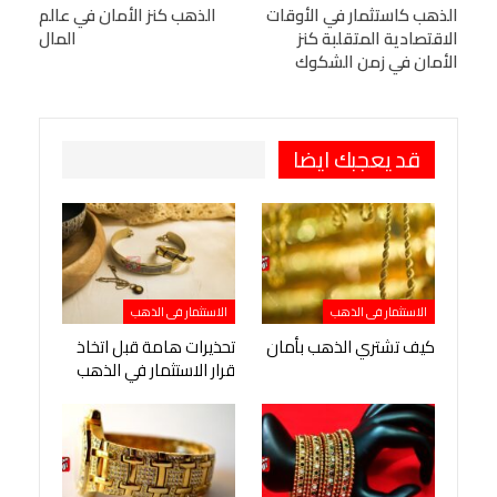
البريد الإلكتروني
الذهب كاستثمار في الأوقات
StumbleUpon
VK
الذهب كنز الأمان في عالم
الاقتصادية المتقلبة كنز
المال
Viber
BlackBerry
LINE
Digg
الأمان في زمن الشكوك
طباعة
OK.ru
Pinterest
قد يعجبك ايضا
الاستثمار فى الذهب
الاستثمار فى الذهب
كيف تشتري الذهب بأمان
تحذيرات هامة قبل اتخاذ
قرار الاستثمار في الذهب