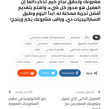
مشروعك وتحقق نجاح كبير. تذكر دائماً إن
العميل هو محور كل شيء، واهتم بتقديم
أفضل تجربة ممكنة له. ابدأ اليوم وطبق
الاستراتيجيات دي، وراقب مشروعك يكبر وينجح!
SEO
إنستجرام
استخدام وسائل التواصل الاجتماعي
استراتيجيات التسويق
استراتيجية تسويقية
الاجتماعي
البيانات
التسويق عبر البريد الإلكتروني
التواصل الاجتماعي
الفئات
الكلمات المفتاحية
تحسين تجربة المستخدم
تحسين محركات البحث
خدمة العملاء
فيسبوك
كلمات مفتاحية
محتوى
محركات البحث
ReddIt
Twitter
Facebook
شارك
Linkedin
Facebook Messenger
WhatsApp
Telegram
Tumblr
السابق بوست
القادم بوست
البريد الإلكتروني
التمويل الذاتي ازاي تمول
StumbleUpon
VK
دور التكنولوجيا في تطوير
مشروعك الصغير من غير
المشروعات الصغيرة
Viber
BlackBerry
LINE
Digg
قروض