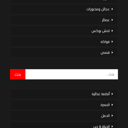
عجائن ومخبوزات
عصائر
لانش بوكس
فواكه
قصص
أنظمة غذائية
الاسرة
الحمل
الحياة & حب