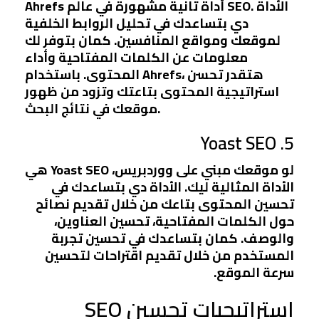
Ahrefs أداة تانية مشهورة في عالم SEO. الأداة
دي بتساعدك في تحليل الروابط الخلفية
لموقعك ومواقع المنافسين. كمان بتوفر لك
معلومات عن الكلمات المفتاحية وأداء
المحتوى. باستخدام Ahrefs، هتقدر تحسن
استراتيجية المحتوى بتاعتك وتزود من ظهور
موقعك في نتائج البحث.
5. Yoast SEO
لو موقعك مبني على ووردبريس، Yoast SEO هي
الأداة المثالية ليك. الأداة دي بتساعدك في
تحسين المحتوى بتاعك من خلال تقديم نصائح
حول الكلمات المفتاحية، تحسين العناوين،
والوصف. كمان بتساعدك في تحسين تجربة
المستخدم من خلال تقديم اقتراحات لتحسين
سرعة الموقع.
استراتيجيات تحسين SEO