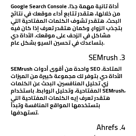
Google Search Console أداة تانية مهمة جدًا.
من خلالها، هتقدر تتابع أداء موقعك في نتائج
البحث. هتقدر تشوف الكلمات المفتاحية اللي
بتجذب الزوار، وكمان هتقدر تعرف إذا كان فيه
مشاكل في الزحف على موقعك. الأداة دي
بتساعدك في تحسين السيو بشكل عام.
3. SEMrush
SEMrush واحدة من أقوى أدوات SEO المتاحة.
الأداة دي بتوفر لك مجموعة كبيرة من الميزات
زي تحليل المنافسين، البحث عن الكلمات
المفتاحية، وتحليل الروابط. باستخدام SEMrush،
هتقدر تعرف إيه الكلمات المفتاحية اللي
بتستخدمها المواقع المنافسة وتبدأ
تستهدفها.
4. Ahrefs