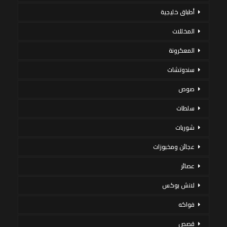
أطباق خليجية
المخللات
المعكرونة
سندوتشات
صوص
سلطات
شوربات
عجائن ومخبوزات
عصائر
لانش بوكس
فواكه
قصص