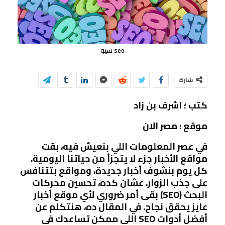
seo سيو
شارك
كتب ؛ اشرف بن زاد
موقع : مصر الان
في عصر المعلومات اللي بنعيش فيه، بقت
مواقع الأخبار جزء لا يتجزأ من حياتنا اليومية.
كل يوم بنشوف أخبار جديدة، ومواقع بتتنافس
على جذب الزوار. عشان كده، تحسين محركات
البحث (SEO) بقى أمر ضروري لأي موقع أخبار
عايز يحقق نجاح. في المقال ده، هنتكلم عن
أفضل أدوات SEO اللي ممكن تساعدك في