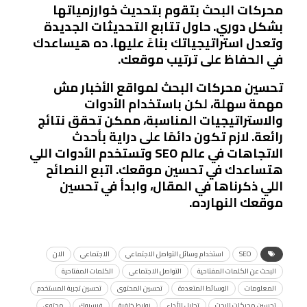
محركات البحث بتقوم بتحديث خوارزمياتها
بشكل دوري. حاول تتابع التحديثات الجديدة
وتعدل استراتيجياتك بناءً عليها. ده هيساعدك
في الحفاظ على ترتيب موقعك.
تحسين محركات البحث لمواقع الأخبار مش
مهمة سهلة، لكن باستخدام الأدوات
والاستراتيجيات المناسبة، ممكن تحقق نتائج
رائعة. لازم تكون دائمًا على دراية بأحدث
الاتجاهات في عالم SEO وتستخدم الأدوات اللي
هتساعدك في تحسين موقعك. اتبع النصائح
اللي ذكرناها في المقال، وابدأ في تحسين
موقعك النهارده.
SEO
استخدام وسائل التواصل الاجتماعي
الاجتماعي
الان
البحث عن الكلمات المفتاحية
التواصل الاجتماعي
الكلمات المفتاحية
المعلومات
الوسائط المتعددة
تحسين المحتوى
تحسين تجربة المستخدم
تحسين محركات البحث
تحليل الأداء
روابط خلفية
فيسبوك
محتوى