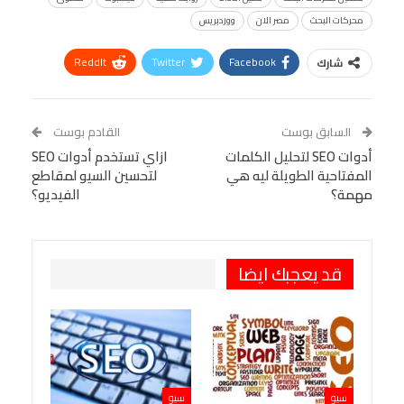
محركات البحث
مصر الان
ووردبريس
ReddIt
Twitter
Facebook
شارك
Linkedin
Facebook Messenger
WhatsApp
Telegram
Tumblr
السابق بوست
القادم بوست
البريد الإلكتروني
أدوات SEO لتحليل الكلمات
StumbleUpon
VK
ازاي تستخدم أدوات SEO
المفتاحية الطويلة ليه هي
لتحسين السيو لمقاطع
Viber
BlackBerry
LINE
Digg
مهمة؟
الفيديو؟
طباعة
OK.ru
Pinterest
قد يعجبك ايضا
سيو
سيو