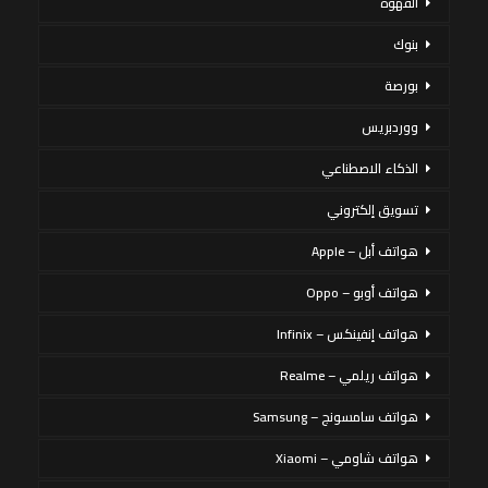
القهوة
بنوك
بورصة
ووردبريس
الذكاء الاصطناعي
تسويق إلكتروني
هواتف أبل – Apple
هواتف أوبو – Oppo
هواتف إنفينكس – Infinix
هواتف ريلمي – Realme
هواتف سامسونج – Samsung
هواتف شاومي – Xiaomi