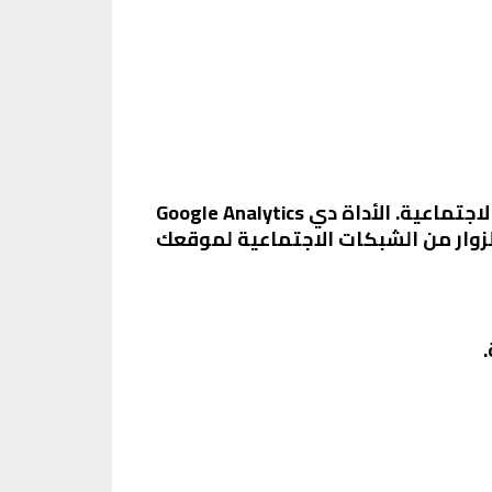
Google Analytics واحدة من أشهر الأدوات لتحليل البيانات، ومش بس لمواقع الويب، لكن كمان للشبكات الاجتماعية. الأداة دي