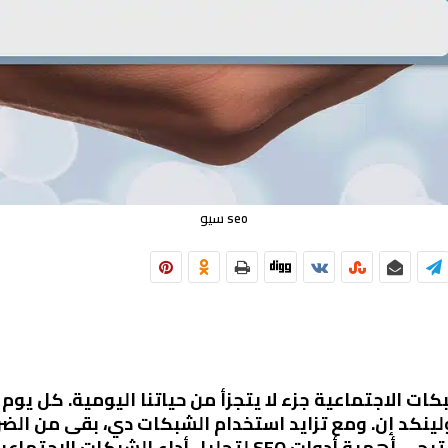
seo سيو
كات الاجتماعية جزء لا يتجزأ من حياتنا اليومية. كل ي
لينكد إن. ومع تزايد استخدام الشبكات دي، بقى من الضر
بتحليل أداءهم على المنصات دي. هنا بتيجي أهمية أدوات SEO