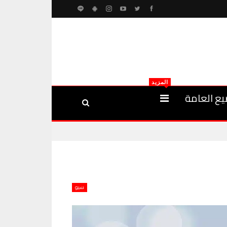
المزيد
يع العامة
سيو