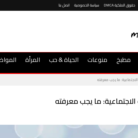
حقوق الملكية DMCA
سياسة الخصوصية
اتصل بنا
مطبخ
منوعات
الحياة & حب
المرأة
المواض