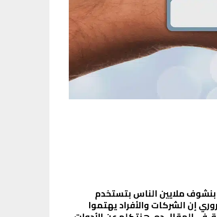
وم بنشوف ملايين الناس بتستخدم
وري إن الشركات والأفراد يهتموا
 لتحليل أداء الشبكات الاجتماعية. في المقال ده، هنتكلم عن الأدوات