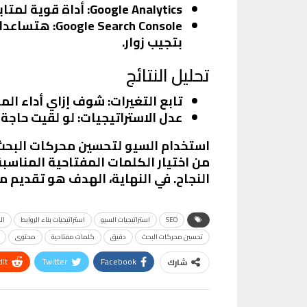
Google Analytics
: أداة قوية لمتا
Google Search Console
: هتساعدك
بتجيب زوار.
تحليل النتائج
تابع التغيرات
: شوف إزاي أداء الم
عدل الاستراتيجيات
: لو لقيت حاجة
استخدام السيو لتحسين محركات البحث لم
من اختيار الكلمات المفتاحية المناس
النجاح. في النهاية، الهدف هو تقديم 
SEO
استراتيجيات السيو
استراتيجيات بناء الروابط
ال
تحسين محركات البحث
دقيق
كلمات مفتاحية
محتوى
It
Twitter
Facebook
شارك
VK
Digg
طباعة