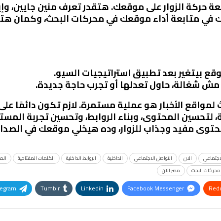
بعة حركة الزوار على موقعك. هتقدر تعرف منين جايين، وإيه
 في متابعة أداء موقعك في محركات البحث، وكمان هتعر
وقع بيتغير بعد تطبيق استراتيجيات السيو.
 مش شغالة، حاول تعدلها أو تجرب حاجة جديدة.
واقع الأخبار هو عملية مستمرة. لازم تكون دائمًا على 
بة، لتحسين المحتوى، وبناء الروابط، وتحسين تجربة ال
محتوى مفيد وجذاب للزوار، وده هيخلي موقعك في الصدار
اجتماعي
الان
التواصل الاجتماعي
الداخلية
الروابط الداخلية
الكلمات المفتاحية
الم
محركات البحث
مصر الان
legram
Tumblr
Linkedin
Facebook Messenger
Redd
Pinterest
OK.ru