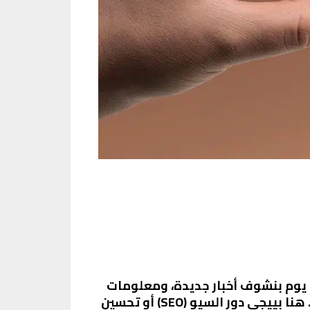
كل يوم بنشوف أخبار جديدة، ومعلومات
بتتحدث بسرعة، وعلشان كده، لازم تكون المواقع دي متواجدة بشكل قوي على محركات البحث. هنا بييجي دور السيو (SEO) أو تحسين