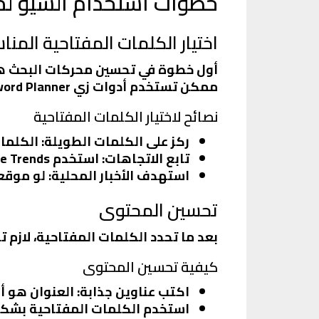
خطوات استخدام السيو لمو
اختيار الكلمات المفتاحية المنا
أول خطوة في تحسين محركات البحث هي ا
ممكن تستخدم أدوات زي Google Keyword Planner أو SEMrush علشان تعرف الكلمات الأكثر بحثًا.
نصائح لاختيار الكلمات المفتاحية
ركز على الكلمات الطويلة
: الكلمات الطويلة (g-tail keywords
تابع الاتجاهات
: استخدم Google Trends علشان تعرف إيه الأخبار اللي شغالة في الوقت الحالي.
استهدف الأخبار المحلية
: لو موق
تحسين المحتوى
بعد ما تحدد الكلمات المفتاحية، لازم 
كيفية تحسين المحتوى
اكتب عناوين جذابة
: العنوان هو أ
استخدم الكلمات المفتاحية بشك