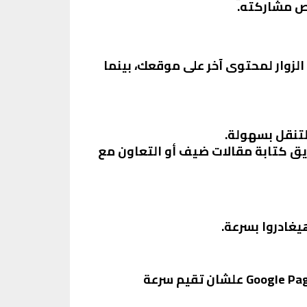
رص مشاركته.
 الزوار لمحتوى آخر على موقعك، بينما
لتنقل بسهولة.
يق كتابة مقالات ضيف أو التعاون مع
غادروا بسرعة.
: تأكد إن موقعك بيحمل بسرعة. ممكن تستخدم أدوات زي Google PageSpeed Insights علشان تقيم سرعة