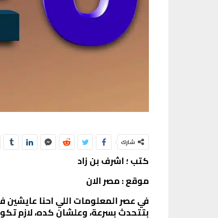
شارك
كتب ؛ اشرف بن زاد
موقع : مصر الان
في عصر المعلومات اللي احنا عايشين في