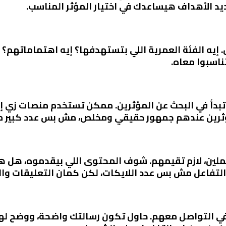
ديد الأهداف هيساعدك في اختيار المؤثر المناسب.
ه الفئة العمرية اللي بتستهدفها؟ إيه اهتماماتهم؟ إ
ناسبوا معاه.
بدأ في البحث عن المؤثرين. ممكن تستخدم منصات زي إنس
ؤثرين عندهم جمهور حقيقي ومخلص، مش بس عدد كبير من
ملين، لازم تقيمهم. شوف المحتوى اللي بيقدموه، هل ه
تفاعل مش بس عدد اللايكات، لكن كمان التعليقات وال
بدأ في التواصل معهم. حاول تكون رسالتك واضحة، ووضح 