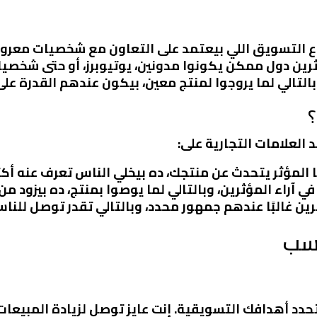
اع التسويق اللي بيعتمد على التعاون مع شخصيات معروف
ثرين دول ممكن يكونوا مدونين، يوتيوبرز، أو حتى شخص
التالي لما يروجوا لمنتج معين، بيكون عندهم القدرة عل
؟
 العلامات التجارية على:
ا المؤثر يتحدث عن منتجك، ده بيخلي الناس تعرف عنه أكتر
ا في آراء المؤثرين، وبالتالي لما يوصوا بمنتج، ده بيزود م
ثرين غالبًا عندهم جمهور محدد، وبالتالي تقدر توصل للن
اسب
تحدد أهدافك التسويقية. إنت عايز توصل لزيادة المبيعات، 