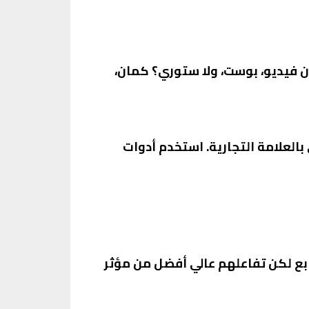
ن فيديو، بوست، ولا ستوري؟ كمان،
بالعلامة التجارية. استخدم أدوات
ز على جودة المؤثرين اللي بتختارهم مش بس عدد المتابعين. مؤثر عنده 10,000 متابع لكن تفاعلهم عالي أفضل من مؤثر