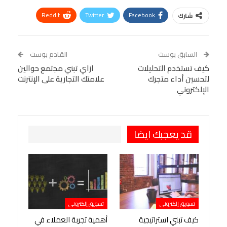
ReddIt
Twitter
Facebook
شارك
Linkedin
Facebook Messenger
WhatsApp
Telegram
Tumblr
السابق بوست
القادم بوست
البريد الإلكتروني
كيف تستخدم التحليلات
StumbleUpon
VK
ازاي تبني مجتمع حوالين
لتحسين أداء متجرك
علامتك التجارية على الإنترنت
Viber
BlackBerry
LINE
Digg
الإلكتروني
طباعة
OK.ru
Pinterest
قد يعجبك ايضا
تسويق إلكتروني
تسويق إلكتروني
كيف تبني استراتيجية
أهمية تجربة العملاء في