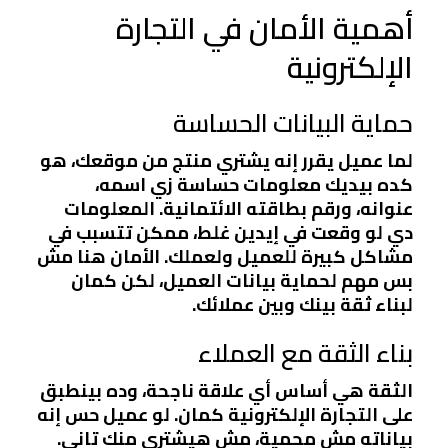
أهمية الأمان في التجارة
الإلكترونية
حماية البيانات الحساسة
لما عميل يقرر إنه يشتري منتج من موقعك، هو
كده بيديك معلومات حساسة زي اسمه،
عنوانه، ورقم بطاقته الائتمانية. المعلومات
دي لو وقعت في إيدين غلط، ممكن تتسبب في
مشاكل كبيرة للعميل ولعملك. الأمان هنا مش
بس مهم لحماية بيانات العميل، لكن كمان
لبناء ثقة بينك وبين عملائك.
بناء الثقة مع العملاء
الثقة هي أساس أي علاقة ناجحة، وده بينطبق
على التجارة الإلكترونية كمان. لو عميل حس إنه
بياناته مش محمية، مش هيشتري منك تاني.