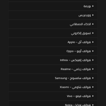
بورصة
ووردبريس
الذكاء الاصطناعي
تسويق إلكتروني
هواتف أبل – Apple
هواتف أوبو – Oppo
هواتف إنفينكس – Infinix
هواتف ريلمي – Realme
هواتف سامسونج – Samsung
هواتف شاومي – Xiaomi
هواتف فيفو – Vivo
هواتف نوكيا – Nokia