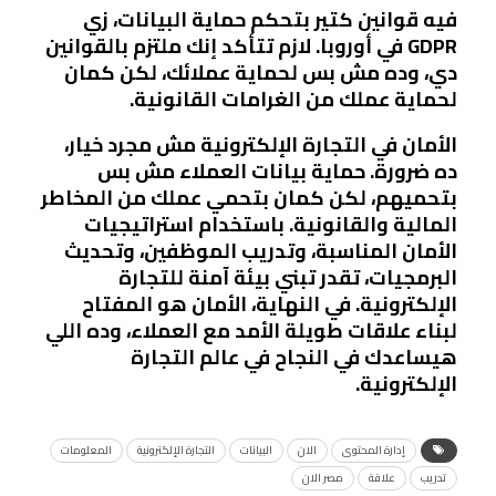
فيه قوانين كتير بتحكم حماية البيانات، زي
GDPR في أوروبا. لازم تتأكد إنك ملتزم بالقوانين
دي، وده مش بس لحماية عملائك، لكن كمان
لحماية عملك من الغرامات القانونية.
الأمان في التجارة الإلكترونية مش مجرد خيار،
ده ضرورة. حماية بيانات العملاء مش بس
بتحميهم، لكن كمان بتحمي عملك من المخاطر
المالية والقانونية. باستخدام استراتيجيات
الأمان المناسبة، وتدريب الموظفين، وتحديث
البرمجيات، تقدر تبني بيئة آمنة للتجارة
الإلكترونية. في النهاية، الأمان هو المفتاح
لبناء علاقات طويلة الأمد مع العملاء، وده اللي
هيساعدك في النجاح في عالم التجارة
الإلكترونية.
إدارة المحتوى
الان
البيانات
التجارة الإلكترونية
المعلومات
تدريب
علاقة
مصر الان