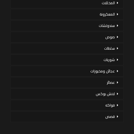
المخللات
المعكرونة
سندوتشات
صوص
سلطات
شوربات
عجائن ومخبوزات
عصائر
لانش بوكس
فواكه
قصص