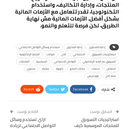
المنتجات، وإدارة التكاليف، واستخدام
التكنولوجيا، تقدر تتعامل مع الأزمات المالية
بشكل أفضل. الأزمات المالية مش نهاية
الطريق، لكن فرصة للتعلم والنمو.
إدارة المحتوى
إدارة المخزون
استخدام وسائل التواصل الاجتماعي
استراتيجيات التسويق
الاجتماعي
الان
البيانات
التجارة الإلكترونية
التسويق عبر البريد الإلكتروني
التواصل الاجتماعي
السياسية
العلاقات
انخفاض
خدمات
خيارات الدفع
كورونا
مباشر
محتوى
مصر الان
ووردبريس
ReddIt
Twitter
Facebook
شارك
Linkedin
Facebook Messenger
WhatsApp
Telegram
Tumblr
السابق بوست
القادم بوست
البريد الإلكتروني
استراتيجيات التسويق
StumbleUpon
VK
ازاي تستخدم وسائل
للمنتجات الموسمية كيف
التواصل الاجتماعي لزيادة
Viber
BlackBerry
LINE
Digg