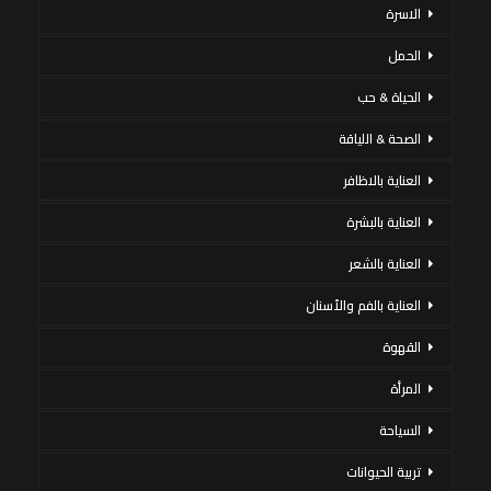
الاسرة
الحمل
الحياة & حب
الصحة & اللياقة
العناية بالاظافر
العناية بالبشرة
العناية بالشعر
العناية بالفم والأسنان
القهوة
المرأة
السياحة
تربية الحيوانات