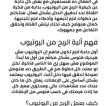
في المقال ده هنستعرض مع بعض كل حاجة
عن كيفية الربح من اليوتيوب، بداية من فكرة
القناة لحد تحقيق الدخل بشكل فعال. هنتكلم
عن خطوات لازم تتبعها، وأخطاء لازم تتجنبها،
كمان هنوضح كيف تختار نيتش القناة وتحقق
التفاعل مع جمهورك.
فهم آلية الربح من اليوتيوب
أول حاجة لازم تكون فاهم إن اليوتيوب مش
هيديك فلوس بشكل مباشر من أول ما تبدأ.
الموضوع مش سهل زي ما الناس فاكرة. لكن
لو عملت كل خطوة صح في الطريق ده، هتوصل
لمرحلة تحقق فيها دخل ثابت. اليوتيوب بيعتمد
بشكل أساسي على الإعلانات. يعني كل ما كان
عندك عدد مشاهدات عالي ومحتوى مميز، كل
ما زادت فرصتك في كسب فلوس من الإعلانات.
كيف يعمل الربح من اليوتيوب؟