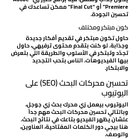
Premiere” أو “Final Cut” ممكن تساعدك في
تحسين الجودة.
كون مبتكر ومختلف
حاول تكون مبتكر في تقديم أفكار جديدة
وجذابة. لو كنت بتقدم محتوى ترفيهي، حاول
تجدّد وتبتكر في الأسلوب والطريقة اللي بتعرض
بيها الفيديوهات. الناس بتحب التجديد
والابتكار.
تحسين محركات البحث (SEO) على
اليوتيوب
اليوتيوب بيعمل زي محرك بحث زي جوجل،
وبالتالي تحسين محركات البحث مهم جداً
علشان يظهر الفيديو بتاعك في نتائج البحث.
هنا بيجي دور الكلمات المفتاحية، العناوين،
والوصف.