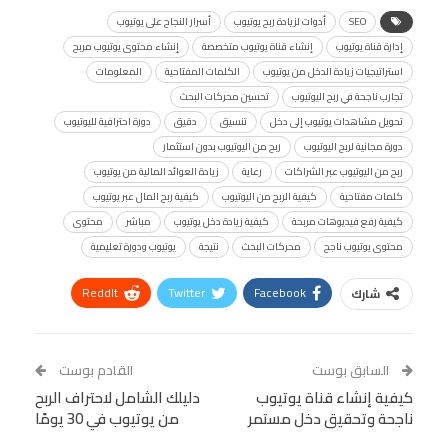
SEO
أدوات لزيادة ربح يوتيوب
أسرار النجاح على يوتيوب
إدارة قناة يوتيوب
إنشاء قناة يوتيوب متخصصة
إنشاء محتوى يوتيوب مربح
استراتيجيات زيادة الدخل من يوتيوب
الكلمات المفتاحية
المعلومات
تجارب ناجحة في ربح اليوتيوب
تحسين محركات البحث
تحويل مشاهدات يوتيوب إلى دخل
تنسيق
دقيق
دورة احترافية لليوتيوب
دورة مجانية لربح اليوتيوب
ربح من اليوتيوب بدون استثمار
ربح من اليوتيوب عبر الشراكات
رعاية
زيادة العوائد المالية من يوتيوب
كلمات مفتاحية
كيفية الربح من اليوتيوب
كيفية ربح المال عبر يوتيوب
كيفية رفع فيديوهات مربحة
كيفية زيادة دخل يوتيوب
مباشر
محتوى
محتوى يوتيوب ناجح
محركات البحث
نتيجة
يوتيوب ودورة تعليمية
ReddIt
Twitter
Facebook
شارك
Linkedin
Facebook Messenger
WhatsApp
Telegram
Tumblr
السابق بوست
القادم بوست
البريد الإلكتروني
كيفية إنشاء قناة يوتيوب
StumbleUpon
VK
دليلك الشامل لاحتراف الربح
ناجحة وتحقيق دخل مستمر
من يوتيوب في 30 يومًا
Viber
BlackBerry
LINE
Digg