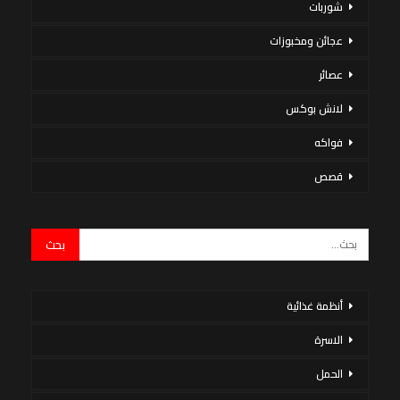
شوربات
عجائن ومخبوزات
عصائر
لانش بوكس
فواكه
قصص
أنظمة غذائية
الاسرة
الحمل