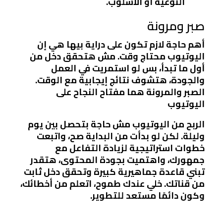
النوعية أو الأسلوب
.
صبر ومرونة
أهم حاجة لازم تكون على دراية بيها هي إن
اليوتيوب محتاج وقت. مش هتحقق دخل من
أول ما تبدأ، بس لو استمريت في العمل
والجودة، هتشوف نتائج إيجابية مع الوقت.
الصبر والمرونة هما مفتاح النجاح على
اليوتيوب
الربح من اليوتيوب مش حاجة بتحصل بين يوم
وليلة. لكن لو بدأت من البداية صح، واتبعت
خطوات استراتيجية لزيادة التفاعل مع
جمهورك، واهتميت بجودة المحتوى، هتقدر
تبني قاعدة جماهيرية كبيرة وتحقق دخل ثابت
من قناتك. خلي عندك طموح، اتعلم من أخطائك،
وكون دائمًا مستعد للتطوير.