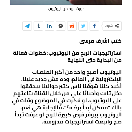
دورة الربح من اليوتيوب
شارك
كتب اشرف مرسى
استراتيجيات الربح من اليوتيوب: خطوات فعالة
من البداية حتى النهاية
اليوتيوب أصبح واحد من أكبر المنصات
الإلكترونية في العالم، وده مش جديد علينا.
أكيد كلنا شوفنا ناس كتير حوالينا بيحققوا
دخل ثابت وأحيانًا عالي من خلال القناة بتاعتهم
على اليوتيوب. لو فكرت في الموضوع وقلت في
بالك “ممكن أبدأ برضه؟”، فالإجابة هي نعم.
اليوتيوب بيوفر فرص كبيرة للربح لو عرفت تبدأ
صح واتبعت استراتيجيات مدروسة.