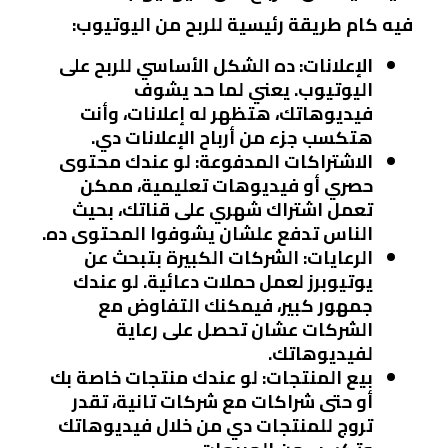
فيه كام طريقة رئيسية للربح من اليوتيوب:
الإعلانات
: ده الشكل الأساسي للربح على
اليوتيوب. يعني لما حد يشوف
فيديوهاتك، هتظهر له إعلانات، وأنت
هتكسب جزء من أرباح الإعلانات دي.
الاشتراكات المدفوعة
: لو عندك محتوى
حصري أو فيديوهات تعليمية، ممكن
تعمل اشتراك شهري على قناتك، بحيث
الناس تدفع علشان يشوفوا المحتوى ده.
الرعايات
: الشركات الكبيرة بتبحث عن
يوتيوبرز لعمل حملات دعائية. لو عندك
جمهور كبير، فيمكنك التفاوض مع
الشركات عشان تحصل على رعاية
لفيديوهاتك.
بيع المنتجات
: لو عندك منتجات خاصة بك
أو حتى شراكات مع شركات تانية، تقدر
تروج للمنتجات دي من خلال فيديوهاتك