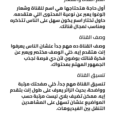
أول حاجة هتحتاجها هي اسم للقناة وشعار
(لوغو) يعبر عن نوعية المحتوى اللي هتقدمه.
حاول تختار اسم يكون سهل على الناس تتذكره
ومناسب لمجال قناتك.
وصف القناة
وصف القناة ده مهم جداً علشان الناس يعرفوا
إنت هتقدم إيه. خلي الوصف مختصر ويعبر عن
فكرة قناتك بوضوح، لأن دي فرصة لجذب
الجمهور المهتم بمحتواك.
تنسيق القناة
تنسيق القناة مهم جداً. خلي صفحتك مرتبة
وواضحة، بحيث الزائر يعرف على طول إنت بتقدم
إيه. ممكن تضيف بلاي ليست مرتبة حسب
المواضيع علشان تسهل على المشاهدين
التنقل بين الفيديوهات.