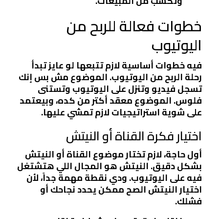
وتكسب من المبيعات.
خطوات فعالة للربح من
اليوتيوب
فيه خطوات أساسية لازم تتبعها لو عايز تبدأ
رحلة الربح من اليوتيوب. الموضوع مش بس إنك
تسجل فيديو وتنزل على اليوتيوب وتستنى
فلوس. الموضوع معقد أكتر من كده، وبيعتمد
على شوية استراتيجيات لازم تمشي عليها.
اختيار فكرة القناة أو النيتش
أول حاجة، لازم تختار موضوع القناة أو النيتش
بشكل دقيق. النيتش هو المجال اللي هتشتغل
فيه على اليوتيوب. ودي نقطة مهمة جداً، لأن
اختيار النيتش الصح ممكن يحدد نجاحك أو
فشلك.