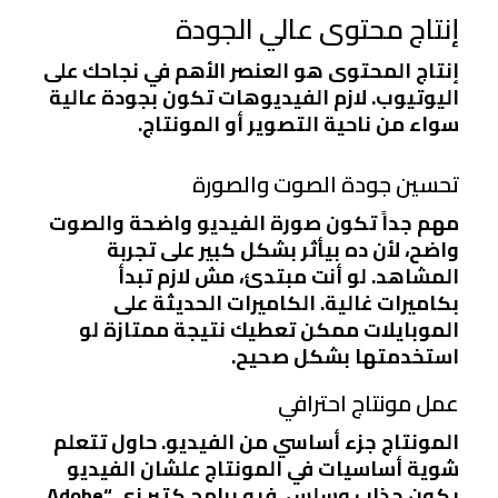
إنتاج محتوى عالي الجودة
إنتاج المحتوى هو العنصر الأهم في نجاحك على
اليوتيوب. لازم الفيديوهات تكون بجودة عالية
سواء من ناحية التصوير أو المونتاج.
تحسين جودة الصوت والصورة
مهم جداً تكون صورة الفيديو واضحة والصوت
واضح، لأن ده بيأثر بشكل كبير على تجربة
المشاهد. لو أنت مبتدئ، مش لازم تبدأ
بكاميرات غالية. الكاميرات الحديثة على
الموبايلات ممكن تعطيك نتيجة ممتازة لو
استخدمتها بشكل صحيح.
عمل مونتاج احترافي
المونتاج جزء أساسي من الفيديو. حاول تتعلم
شوية أساسيات في المونتاج علشان الفيديو
يكون جذاب وسلس. فيه برامج كتير زي “Adobe