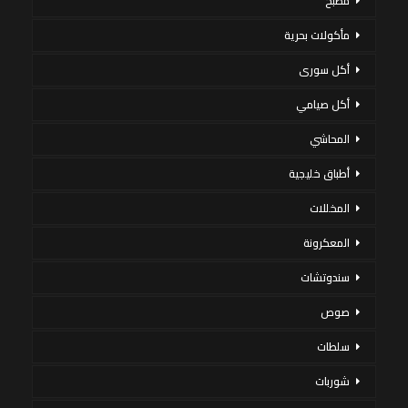
مطبخ
مأكولات بحرية
أكل سورى
أكل صيامي
المحاشي
أطباق خليجية
المخللات
المعكرونة
سندوتشات
صوص
سلطات
شوربات