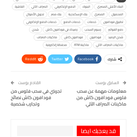
البنك الأهلي المصري
البنوك
الدفع الإلكتروني
الصراف الآلي
القاهرة
المحمول
المصري
بنك الإسكندرية
بنك مصر
تحويل الأموال
تطبيق فودافون
خدمات
خدمات الدفع
خدمات الدفع الإلكتروني
دفع الفواتير
رسوم السحب
رصيدك في فودافون كاش
شحن
شحن الرصيد
فودافون
فودافون كاش
ماكينات الصراف
ماكينات الصراف الآلي
ماكينة ATM
محفظة إلكترونية
ReddIt
Twitter
Facebook
شارك
Linkedin
Facebook Messenger
WhatsApp
Telegram
Tumblr
السابق بوست
القادم بوست
البريد الإلكتروني
معلومات مهمة عن سحب
StumbleUpon
VK
تجربتي في سحب فلوس من
فلوس فودافون كاش من
فودافون كاش نصائح
Viber
BlackBerry
LINE
Digg
ماكينات الصراف الآلي
وتجارب شخصية
طباعة
OK.ru
Pinterest
قد يعجبك ايضا