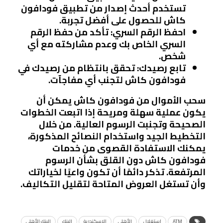
تستخدم أحدث إصدار من تطبيق فودافون
كاش للحصول على أفضل تجربة.
احفظ الرقم السري
: تأكد من حفظ الرقم
السري الخاص بك وعدم مشاركته مع أي
شخص.
تابع رصيدك
: تحقق بانتظام من رصيدك في
فودافون كاش لتجنب أي مفاجآت.
سحب الأموال من فودافون كاش يمكن أن
يكون عملية سهلة ومريحة إذا اتبعت الخطوات
الصحيحة وتجنبت الرسوم العالية. من خلال
التخطيط الجيد واستخدام النصائح المذكورة،
يمكنك الاستفادة القصوى من خدمات
فودافون كاش دون القلق بشأن الرسوم
المرتفعة. تذكر دائمًا أن تكون واعيًا لخياراتك
وأن تستغل العروض المتاحة لتقليل التكاليف.
ATM
استغلال
الأهلي
الإسكندرية
البنك
البنك الأهلي