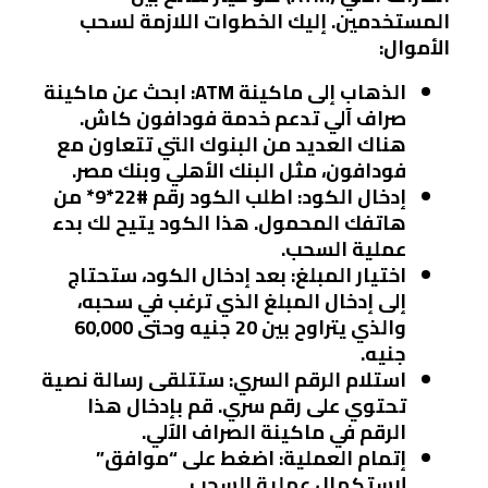
المستخدمين. إليك الخطوات اللازمة لسحب
الأموال:
الذهاب إلى ماكينة ATM
: ابحث عن ماكينة
صراف آلي تدعم خدمة فودافون كاش.
هناك العديد من البنوك التي تتعاون مع
فودافون، مثل البنك الأهلي وبنك مصر.
إدخال الكود
: اطلب الكود رقم #22*9* من
هاتفك المحمول. هذا الكود يتيح لك بدء
عملية السحب.
اختيار المبلغ
: بعد إدخال الكود، ستحتاج
إلى إدخال المبلغ الذي ترغب في سحبه،
والذي يتراوح بين 20 جنيه وحتى 60,000
جنيه.
استلام الرقم السري
: ستتلقى رسالة نصية
تحتوي على رقم سري. قم بإدخال هذا
الرقم في ماكينة الصراف الآلي.
إتمام العملية
: اضغط على “موافق”
لاستكمال عملية السحب.