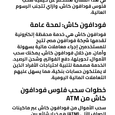
فلوس فودافون كاش، وازاي تتجنب الرسوم
العالية.
فودافون كاش: لمحة عامة
فودافون كاش هي خدمة محفظة إلكترونية
تقدمها شركة فودافون مصر، تتيح
للمستخدمين إجراء معاملات مالية بسهولة
وأمان. من خلال فودافون كاش، يمكنك سحب
الأموال، تحويلها، دفع الفواتير، وشحن الرصيد.
الخدمة مصممة لتلبية احتياجات الأفراد الذين
لا يمتلكون حسابات بنكية، مما يسهل عليهم
التعاملات المالية اليومية.
خطوات سحب فلوس فودافون
كاش من ATM
سحب الأموال من فودافون كاش عبر ماكينات
الصراف الآلي (ATM) هو خيار شائع بين