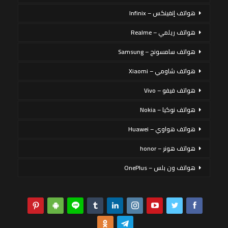
هواتف إنفينكس – Infinix
هواتف ريلمي – Realme
هواتف سامسونج – Samsung
هواتف شاومي – Xiaomi
هواتف فيفو – Vivo
هواتف نوكيا – Nokia
هواتف هواوي – Huawei
هواتف هونر – honor
هواتف ون بلس – OnePlus