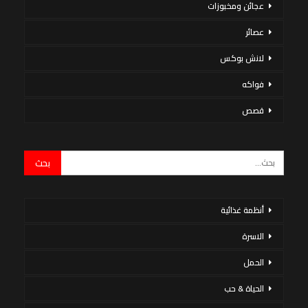
عجائن ومخبوزات
عصائر
لانش بوكس
فواكه
قصص
أنظمة غذائية
الاسرة
الحمل
الحياة & حب