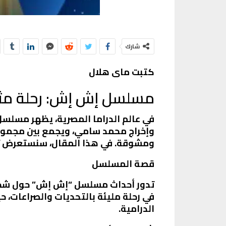
شارك
كتبت ماى هلال
مسلسل إش إش: رحلة مثيرة
وإخراج محمد سامي، ويجمع بين مجموعة
ومشوقة. في هذا المقال، سنستعرض تف
قصة المسلسل
تدور أحداث مسلسل “إش إش” حول شخصي
في رحلة مليئة بالتحديات والصراعات، 
الدرامية.