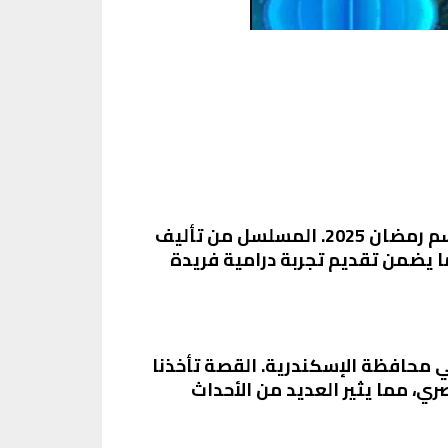
في عالم الدراما المصرية، يظهر مسلسل “إش إش” كواحد من الأعمال المنتظرة بشغف في موسم رمضان 2025. المسلسل من تأليف
 يضمن تقديم تجربة درامية فريدة
محافظة الإسكندرية. القصة تأخذنا
ي، مما يثير العديد من الأحداث