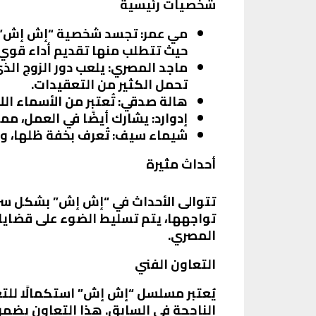
شخصيات رئيسية
مي عمر
: تجسد شخصية “إش إش”، ال
حيث تتطلب منها تقديم أداء قوي 
ماجد المصري
: يلعب دور الزوج ال
تحمل الكثير من التعقيدات.
هالة صدقي
: تُعتبر من الأسماء ا
إدوارد
: يشارك أيضًا في العمل، مم
شيماء سيف
: تُعرف بخفة ظلها، 
أحداث مثيرة
تتوالى الأحداث في “إش إش” بشكل سري
تواجهها، يتم تسليط الضوء على قضايا
المصري.
التعاون الفني
يُعتبر مسلسل “إش إش” استكمالًا للتع
الناجحة في السابق. هذا التعاون يضمن 