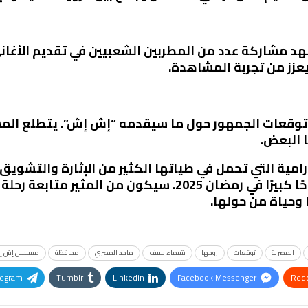
 مشاركة عدد من المطربين الشعبيين في تقديم الأغاني،
يعزز من تجربة المشاهدة.
 توقعات الجمهور حول ما سيقدمه “إش إش”. يتطلع الم
البعض.
مية التي تحمل في طياتها الكثير من الإثارة والتشويق
الجذابة، يُتوقع أن يحقق المسلسل نجاحًا كبيرًا في رمضان 
وحياة من حولها.
المصرية
توقعات
زوجها
شيماء سيف
ماجد المصري
محافظة
مسلسل إش إ
legram
Tumblr
Linkedin
Facebook Messenger
Redd
Pinterest
OK.ru