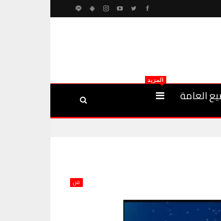
المزيد
يع العامة
فن