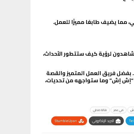
 مما يضيف طابعًا مميزًا للعمل.
شاهدون لرؤية كيف ستتطور الأحداث،
. بفضل فريق العمل المتميز والقصة
2025. سيكون من المثير متابعة رحلة “إش إش” وما ستواجهه من تحديات،
ش
مي عمر
هالة صدقي
Te
البريد الإلكتروني
StumbleUpon