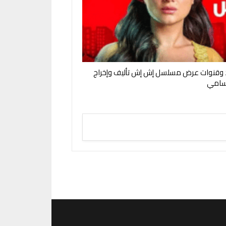
 وقنوات عرض مسلسل إش إش تأليف وإخراج
سامي