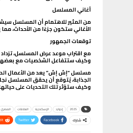
أغاني المسلسل
من المثير للاهتمام أن المسلسل سيشهد
الأغاني ستكون جزءًا من الأحداث، مما 
توقعات الجمهور
مع اقتراب موعد عرض المسلسل، تزداد
وكيف ستتفاعل الشخصيات مع بعضها 
مسلسل “إش إش” يعد من الأعمال الدرا
وكيف ستؤثر تلك التحديات على حياتها 
2025
إدوارد
الإسكندرية
العلاقات
المصري
It
Twitter
Facebook
شارك
VK
Digg
طباعة