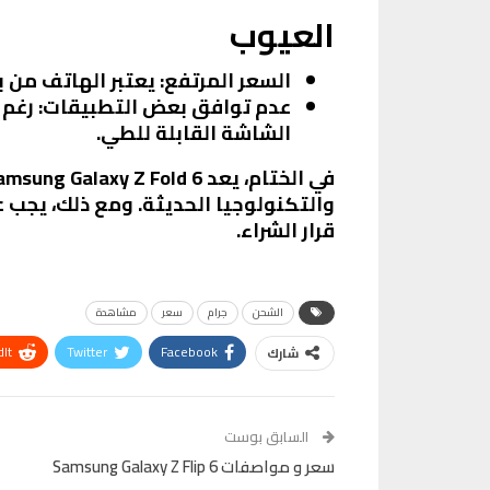
العيوب
السعر المرتفع
: يعتبر الهاتف من 
عدم توافق بعض التطبيقات
: رغم
الشاشة القابلة للطي.
في الختام، يعد
amsung Galaxy Z Fold 6
والتكنولوجيا الحديثة. ومع ذلك، يجب ع
قرار الشراء.
الشحن
جرام
سعر
مشاهدة
It
Twitter
Facebook
شارك
VK
Digg
طباعة
السابق بوست
سعر و مواصفات Samsung Galaxy Z Flip 6