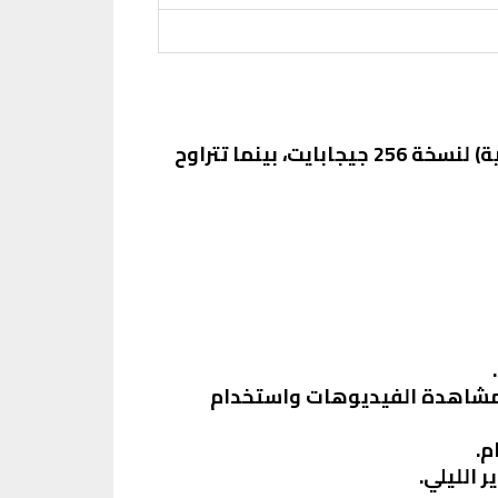
(أو ما يعادلها بالعملات المحلية) لنسخة 256 جيجابايت، بينما تتراوح
 لمشاهدة الفيديوهات واستخدام
 الليلي.