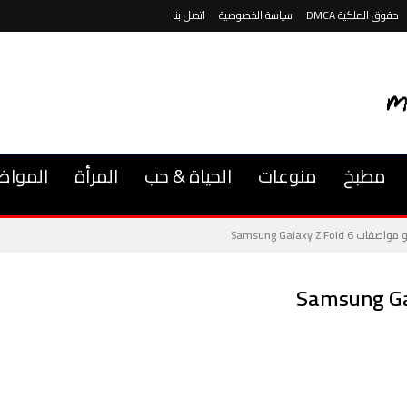
حقوق الملكية DMCA
سياسة الخصوصية
اتصل بنا
مطبخ
منوعات
الحياة & حب
المرأة
المواض
ت Samsung Galaxy Z Fold 6