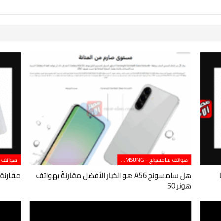
هواتف سامسونج – SAMSUNG
أيهما
هل سامسونج A56 هو الخيار الأفضل مقارنةً بهواتف
مقارنة بين Galaxy S23 وS24 
هونر 50