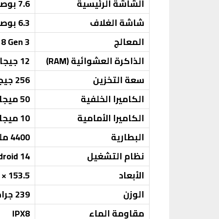
الشاشة الرئيسية
7.6 بوصة Dynamic AMOLED 2X، دقة 2160 × 1856 بكسل، معدل تحديث 120 هرتز
شاشة الغلاف
6.3 بوصة Dynamic AMOLED 2X، دقة 2376 × 968 بكسل، معدل تحديث 120 هرتز
المعالج
8 Gen 3
الذاكرة العشوائية (RAM)
12 جيجابايت
سعة التخزين
256 جيجابايت / 512 جيجابايت / 1 تيرابايت
الكاميرا الخلفية
50 ميجابكسل (عدسة رئيسية) + 12 ميجابكسل (عدسة واسعة) + 10 ميجابكسل (عدسة تليفوتو)
الكاميرا الأمامية
10 ميجابكسل (شاشة الغلاف) + 4 ميجابكسل (تحت الشاشة)
البطارية
4400 مللي أمبير، تدعم الشحن السريع والشحن اللاسلكي
نظام التشغيل
Android 14 مع واجهة 1.1
الأبعاد
153.5 × 132.6 × 5.6 ملم (مفتوح) / 153.5 × 68.1 × 12.1 ملم (مطوي)
الوزن
239 جرام
مقاومة الماء
IPX8