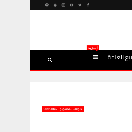
المزيد
يع العامة
هواتف سامسونج – SAMSUNG