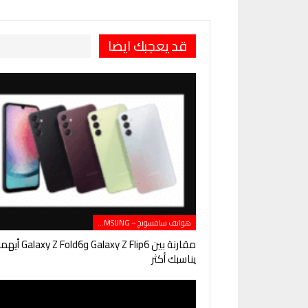
قد يعجبك ايضا
هواتف سامسونج – SAMSUNG
مقارنة بين Galaxy Z Flip6 وGalaxy Z Fold6 
يناسبك أكثر