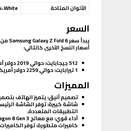
الألوان المتاحة
k، White
السعر
يبدأ سعر
Samsung Galaxy Z Fold 6
من 
أسعار النسخ الأخرى كالتالي:
512 جيجابايت
: حوالي
2019 دولار أمريكي
1 تيرابايت
: حوالي
2259 دولار أمريكي
المميزات
تصميم أنيق
: يتميز الهاتف بتصمي
شاشة كبيرة
: توفر الشاشة الرئي
التطبيقات المتعددة.
أداء قوي
: مع معالج Snapdragon 8 Gen 3، يقدم الهاتف أداءً سلسًا وسريعًا في جميع المهام.
كاميرات متطورة
: توفر الكاميرات