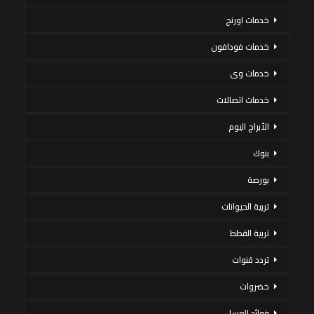
خدمات اورنج
خدمات فودافون
خدمات وى
خدمات اتصالات
الأبراج اليوم
بنوك
بورصة
تربية الحيوانات
تربية القطط
تردد قنوات
خضروات
فوائد العسل