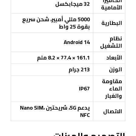
الكاميرا
32 ميجابكسل
الأمامية
5000 مللي أمبير، شحن سريع
البطارية
بقوة 25 واط
نظام
Android 14
التشغيل
الأبعاد
161.1 × 77.4 × 8.2 ملم
الوزن
213 جرام
مقاومة
الماء
IP67
والغبار
يدعم 5G، شريحتين Nano SIM،
الاتصال
NFC
التصميم والميزات