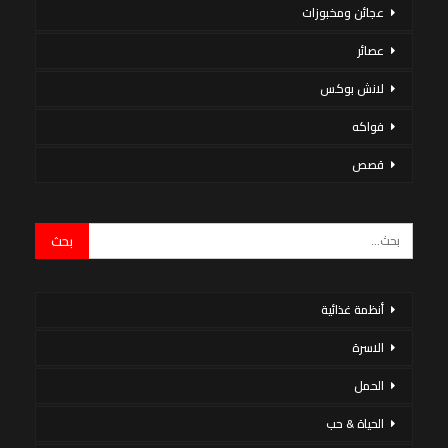
عجائن ومخبوزات
عصائر
لانش بوكس
فواكه
قصص
أنظمة غذائية
الاسرة
الحمل
الحياة & حب