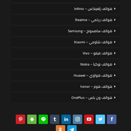
هواتف إنفينكس – Infinix
هواتف ريلمي – Realme
هواتف سامسونج – Samsung
هواتف شاومي – Xiaomi
هواتف فيفو – Vivo
هواتف نوكيا – Nokia
هواتف هواوي – Huawei
هواتف هونر – honor
هواتف ون بلس – OnePlus