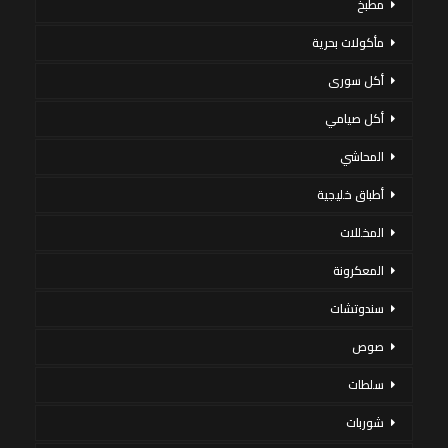
مطبخ
مأكولات بحرية
أكل سورى
أكل صيامي
المحاشي
أطباق خليجية
المخللات
المعكرونة
سندوتشات
صوص
سلطات
شوربات