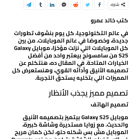
شارك
كتب خالد عمرو
في عالم التكنولوجيا، كل يوم بنشوف تطورات
جديدة، وخصوصًا في عالم الموبايلات. من بين
كل الموبايلات اللي نزلت مؤخرًا، موبايل
Galaxy
S25
من سامسونج بيعتبر واحد من أفضل
الخيارات المتاحة. في المقال ده، هنتكلم عن
تصميمه الأنيق وأدائه القوي، وهنستعرض كل
المميزات اللي بتخليه يستحق التجربة.
تصميم مميز يجذب الأنظار
تصميم الهاتف
موبايل Galaxy S25 بيتميز بتصميمه الأنيق
والحديث. مع زوايا مستديرة وشاشة كبيرة،
الموبايل مش بس شكله حلو، لكن كمان مريح