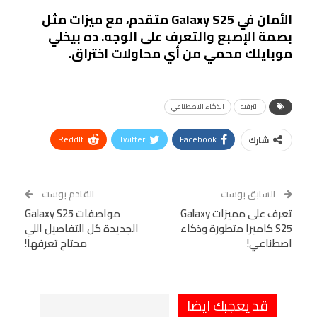
الأمان في Galaxy S25 متقدم، مع ميزات مثل
بصمة الإصبع والتعرف على الوجه. ده بيخلي
موبايلك محمي من أي محاولات اختراق.
الترفيه
الذكاء الاصطناعي
ReddIt
Twitter
Facebook
شارك
Linkedin
Facebook Messenger
WhatsApp
Telegram
Tumblr
السابق بوست
القادم بوست
البريد الإلكتروني
تعرف على مميزات Galaxy
StumbleUpon
VK
مواصفات Galaxy S25
S25 كاميرا متطورة وذكاء
الجديدة كل التفاصيل اللي
Viber
BlackBerry
LINE
Digg
اصطناعي!
محتاج تعرفها!
طباعة
OK.ru
Pinterest
قد يعجبك ايضا