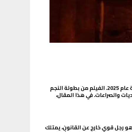
فيلم “الدشاش” هو واحد من أحدث الأعمال السينمائية المصرية التي أثارت ضجة كبيرة في بداية عام 2025. الفيلم من بطولة النجم
ات والصراعات. في هذا المقال،
و رجل قوي خارج عن القانون، يمتلك