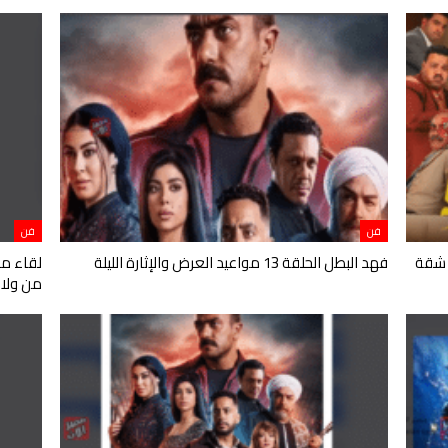
فن
فن
 شقة
فهد البطل الحلقة 13 مواعيد العرض والإثارة الليلة
من ولا