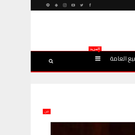
المزيد
يع العامة
فن