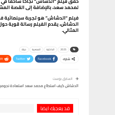
حقق فيلم “الدشاش” نجاحًا ساحقًا في ش
لمحمد سعد، بالإضافة إلى القصة المشو
فيلم “الدشاش” هو تجربة سينمائية فر
الدشاش، يقدم الفيلم رسالة قوية حول ا
المثالي.
2025
الداخلية
المصرية
حياة
It
Twitter
Facebook
شارك
VK
Digg
طباعة
السابق بوست
الدشاش كيف استطاع محمد سعد استعادة نجوميته
قد يعجبك ايضا