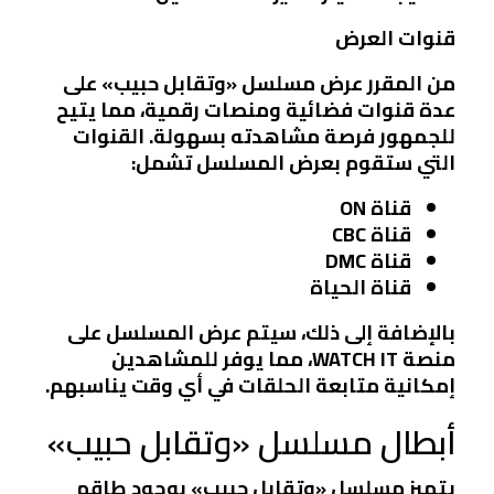
قنوات العرض
من المقرر عرض مسلسل «وتقابل حبيب» على
عدة قنوات فضائية ومنصات رقمية، مما يتيح
للجمهور فرصة مشاهدته بسهولة. القنوات
التي ستقوم بعرض المسلسل تشمل:
قناة ON
قناة CBC
قناة DMC
قناة الحياة
بالإضافة إلى ذلك، سيتم عرض المسلسل على
منصة
WATCH IT
، مما يوفر للمشاهدين
إمكانية متابعة الحلقات في أي وقت يناسبهم.
أبطال مسلسل «وتقابل حبيب»
يتميز مسلسل «وتقابل حبيب» بوجود طاقم