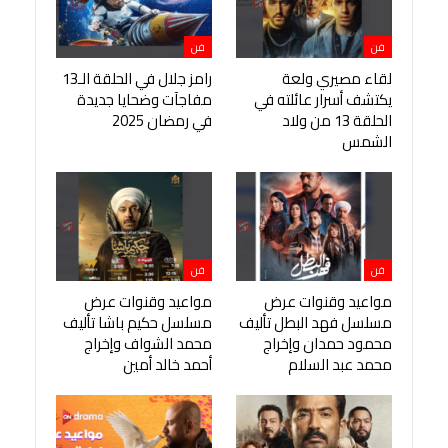
فن
فن
لقاء مصيري ولعة
رامز جلال في الحلقة الـ13
يكتشف أسرار عائلته في
مفاجآت وضحايا جديدة
الحلقة 13 من ولاد
في رمضان 2025
الشمس
فن
فن
مواعيد وقنوات عرض
مواعيد وقنوات عرض
مسلسل فهد البطل تأليف
مسلسل حكيم باشا تأليف
محمود حمدان وإخراج
محمد الشواف وإخراج
محمد عبد السلام
أحمد خالد أمين