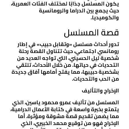
يكون المسلسل جذابًا لمختلف الفئات العمرية،
حيث يجمع بين الدراما والرومانسية
والكوميديا.
قصة المسلسل
تدور أحداث مسلسل «وتقابل حبيب» في إطار
رومانسي اجتماعي، حيث تتناول القصة رحلة
شخصية ليل الحسيني، التي تواجه العديد من
التحديات في حياتها. من خلال الأحداث، تلتقي
بشخصية حبيبها، مما يفتح أمامها آفاق جديدة
من الحب والتحديات.
الإخراج والتأليف
المسلسل من تأليف
عمرو محمود ياسين
، الذي
يتمتع بخبرة واسعة في كتابة الأعمال الدرامية،
مما يضمن تقديم قصة مشوقة ومؤثرة. أما
الإخراج فهو من توقيع
محمد الخبيري
، الذي