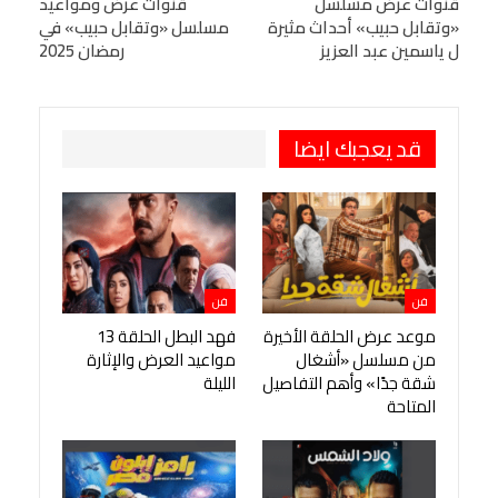
البريد الإلكتروني
قنوات عرض مسلسل
StumbleUpon
VK
قنوات عرض ومواعيد
«وتقابل حبيب» أحداث مثيرة
مسلسل «وتقابل حبيب» في
Viber
BlackBerry
LINE
Digg
ل ياسمين عبد العزيز
رمضان 2025
طباعة
OK.ru
Pinterest
قد يعجبك ايضا
فن
فن
موعد عرض الحلقة الأخيرة
فهد البطل الحلقة 13
من مسلسل «أشغال
مواعيد العرض والإثارة
شقة جدًا» وأهم التفاصيل
الليلة
المتاحة