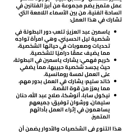
عمل متميز يضم مجموعة من أبرز الفنانين في
الساحة الفنية. من بين الأسماء اللامعة التي
تشارك في هذا العمل:
ياسمين عبد العزيز
: تلعب دور البطولة في
شخصية ليل الحسيني، وهي امرأة تواجه
تحديات وصعوبات في حياتها الشخصية،
مما يضيف عمقًا دراميًا للشخصية.
كريم فهمي
: يشارك ياسمين في البطولة،
حيث يجسد شخصية حبيبها، مما يضفي
على العمل لمسة رومانسية.
خالد سليم
: يشارك في العمل بدور مهم،
مما يعزز من قوة القصة.
نيكول سابا
،
أنوشكا
،
صلاح عبد الله
،
حنان
سليمان
، و
رشوان توفيق
: جميعهم
يساهمون في إثراء العمل بأدائهم
المتميز.
هذا التنوع في الشخصيات والأدوار يضمن أن