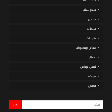
المعكرونة
سندوتشات
صوص
سلطات
شوربات
عجائن ومخبوزات
عصائر
لانش بوكس
فواكه
قصص