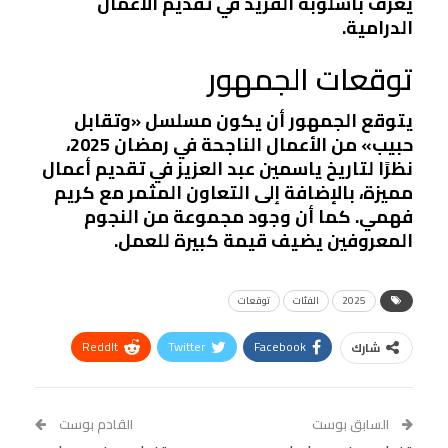
يعرف بأسلوبه الفريد في تقديم الأعمال
الدرامية.
توقعات الجمهور
يتوقع الجمهور أن يكون مسلسل «وتقابل
حبيب» من الأعمال الناجحة في رمضان 2025،
نظرًا لتاريخ ياسمين عبد العزيز في تقديم أعمال
مميزة، بالإضافة إلى التعاون المثمر مع كريم
فهمي. كما أن وجود مجموعة من النجوم
المعروفين يضيف قيمة كبيرة للعمل.
2025
الفئات
توقعات
ReddIt
Twitter
Facebook
شارك
Linkedin
Facebook Messenger
WhatsApp
Telegram
Tumblr
السابق بوست
القادم بوست