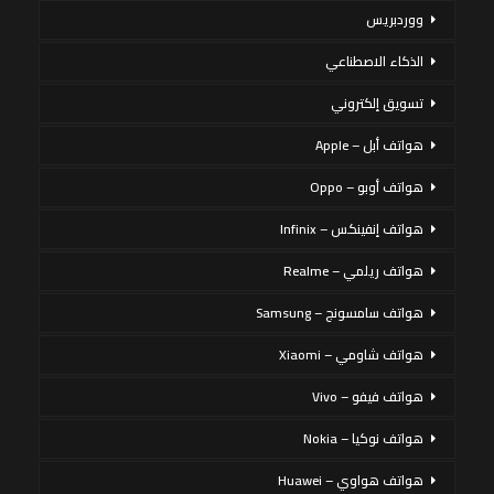
ووردبريس
الذكاء الاصطناعي
تسويق إلكتروني
هواتف أبل – Apple
هواتف أوبو – Oppo
هواتف إنفينكس – Infinix
هواتف ريلمي – Realme
هواتف سامسونج – Samsung
هواتف شاومي – Xiaomi
هواتف فيفو – Vivo
هواتف نوكيا – Nokia
هواتف هواوي – Huawei