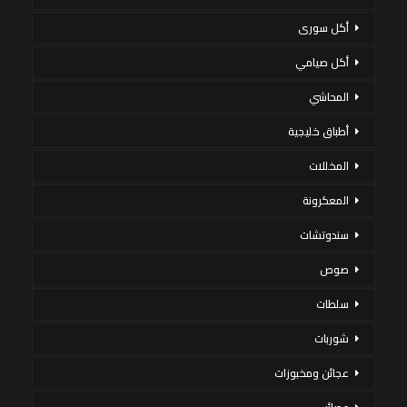
أكل سورى
أكل صيامي
المحاشي
أطباق خليجية
المخللات
المعكرونة
سندوتشات
صوص
سلطات
شوربات
عجائن ومخبوزات