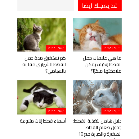
قد يعجبك ايضا
تربية القطط
تربية القطط
ما هي علامات حمل
كم تستغرق مدة حمل
القطط وكيف يمكن
القطط الشيرازي مقارنة
ملاحظتها مبكرًا؟
بالسيامي؟
تربية القطط
تربية القطط
دليل شامل لتغذية القطط:
أسماء قطط إناث متنوعة
جدول طعام القطط
الصغيرة والكبيرة مع 10