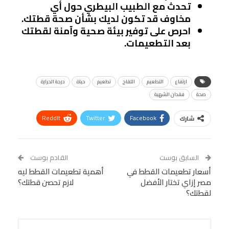
تحدث مع الطبيب البيطري حول أي
مخاوف قد تكون لديك بشأن صحة قطتك.
احرص على توفير بيئة صحية وآمنة لقطتك
بعد التطعيمات.
ارتفاع
التطعيم
اللقاح
تطعيم
حياة
درجة الحرارة
صحة
فقدان الشهية
ReddIt
Twitter
Facebook
شارك
Linkedin
Facebook Messenger
WhatsApp
Telegram
Tumblr
السابق بوست
القادم بوست
البريد الإلكتروني
أسعار تطعيمات القطط في
StumbleUpon
VK
أهمية تطعيمات القطط ليه
مصر إزاي تختار الأفضل
لازم تحصن قطتك؟
Viber
BlackBerry
LINE
Digg
لقطتك؟
طباعة
OK.ru
Pinterest