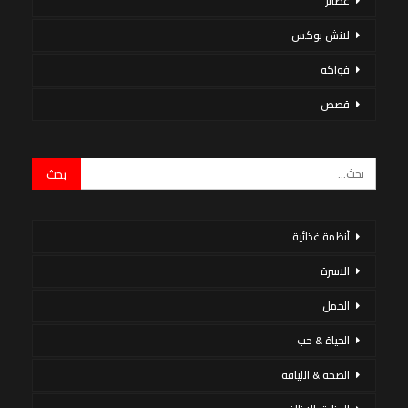
عصائر
لانش بوكس
فواكه
قصص
أنظمة غذائية
الاسرة
الحمل
الحياة & حب
الصحة & اللياقة