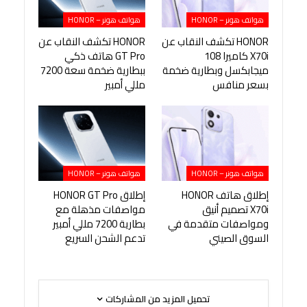
هواتف هونر – HONOR
هواتف هونر – HONOR
HONOR تكشف النقاب عن
HONOR تكشف النقاب عن
X70i كاميرا 108
GT Pro هاتف ذكي
ميجابكسل وبطارية ضخمة
ببطارية ضخمة سعة 7200
بسعر منافس
مللي أمبير
هواتف هونر – HONOR
هواتف هونر – HONOR
إطلاق هاتف HONOR
إطلاق HONOR GT Pro
X70i تصميم أنيق
مواصفات مذهلة مع
ومواصفات متقدمة في
بطارية 7200 مللي أمبير
السوق الصيني
تدعم الشحن السريع
تحميل المزيد من المشاركات