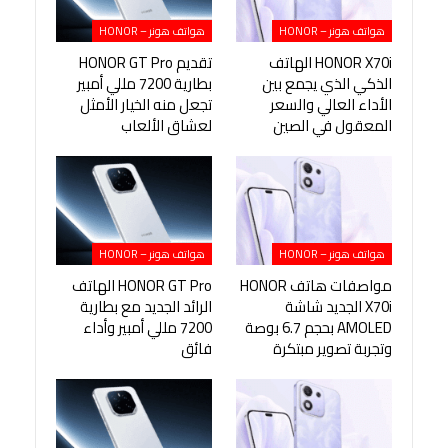
هواتف هونر – HONOR
هواتف هونر – HONOR
HONOR X70i الهاتف
تقديم HONOR GT Pro
الذكي الذي يجمع بين
بطارية 7200 مللي أمبير
الأداء العالي والسعر
تجعل منه الخيار الأمثل
المعقول في الصين
لعشاق الألعاب
هواتف هونر – HONOR
هواتف هونر – HONOR
مواصفات هاتف HONOR
HONOR GT Pro الهاتف
X70i الجديد شاشة
الرائد الجديد مع بطارية
AMOLED بحجم 6.7 بوصة
7200 مللي أمبير وأداء
وتجربة تصوير مبتكرة
فائق