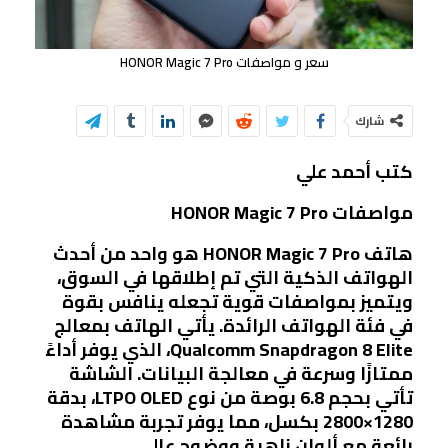
سعر و مواصفات HONOR Magic 7 Pro
شارك
كتب أحمد علي
مواصفات HONOR Magic 7 Pro
هاتف HONOR Magic 7 Pro هو واحد من أحدث
الهواتف الذكية التي تم إطلاقها في السوق،
ويتميز بمواصفات قوية تجعله ينافس بقوة
في فئة الهواتف الرائدة. يأتي الهاتف بمعالج
Qualcomm Snapdragon 8 Elite، الذي يوفر أداءً
ممتازًا وسرعة في معالجة البيانات. الشاشة
تأتي بحجم 6.8 بوصة من نوع LTPO OLED، بدقة
1280×2800 بكسل، مما يوفر تجربة مشاهدة
رائعة مع ألوان زاهية ووضوح عالي.