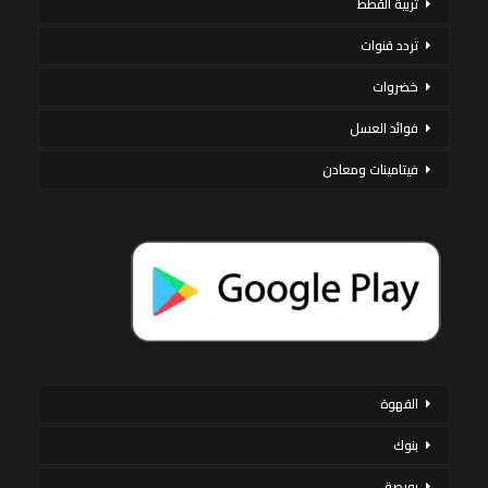
تربية القطط
تردد قنوات
خضروات
فوائد العسل
فيتامينات ومعادن
القهوة
بنوك
بورصة