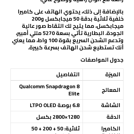
بالإضافة إلى ذلك، يحتوي الهاتف على كاميرا
خلفية ثلاثية بدقة 50 ميجابكسل و200
ميجابكسل، مما يتيح لك التقاط صور عالية
الجودة. البطارية تأتي بسعة 5270 مللي أمبير،
وتدعم الشحن السريع بقوة 100 واط، مما يعني
أنك تستطيع شحن الهاتف بسرعة كبيرة.
جدول المواصفات
الميزة
التفاصيل
Qualcomm Snapdragon 8
المعالج
Elite
الشاشة
6.8 بوصة LTPO OLED
الدقة
1280×2800 بكسل
الكاميرا
ثلاثية: 50 + 200 + 50