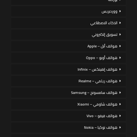
ووردبريس
الذكاء الاصطناعي
تسويق إلكتروني
هواتف أبل – Apple
هواتف أوبو – Oppo
هواتف إنفينكس – Infinix
هواتف ريلمي – Realme
هواتف سامسونج – Samsung
هواتف شاومي – Xiaomi
هواتف فيفو – Vivo
هواتف نوكيا – Nokia