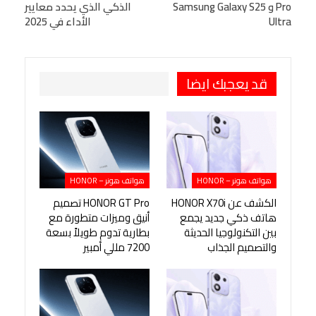
Pro و Samsung Galaxy S25
الذكي الذي يحدد معايير
Viber
BlackBerry
LINE
Digg
Ultra
الأداء في 2025
طباعة
OK.ru
Pinterest
قد يعجبك ايضا
هواتف هونر – HONOR
هواتف هونر – HONOR
الكشف عن HONOR X70i
HONOR GT Pro تصميم
هاتف ذكي جديد يجمع
أنيق وميزات متطورة مع
بين التكنولوجيا الحديثة
بطارية تدوم طويلاً بسعة
والتصميم الجذاب
7200 مللي أمبير