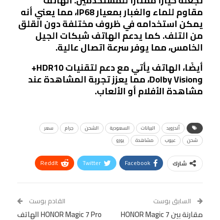
تجعله خيارًا ممتازًا للمستخدمين. الهاتف
مقاوم للماء والغبار بمعيار IP68، مما يعني أنه
يمكن استخدامه في ظروف مختلفة دون القلق
من التلف. كما يدعم الهاتف شبكات الجيل
الخامس، مما يوفر سرعة اتصال عالية.
أيضًا، الهاتف يأتي مع دعم لتقنيات HDR10+
وDolby Vision، مما يعزز تجربة المشاهدة عند
مشاهدة الأفلام أو الألعاب.
أندرويد
البيانات
السعودية
الشحن
جرام
سعر
شحن
عيوب
مشاهدة
يورو
ReddIt
Twitter
Facebook
شارك
Linkedin
Facebook Messenger
WhatsApp
Telegram
Tumblr
السابق بوست
القادم بوست
البريد الإلكتروني
مقارنة بين HONOR Magic 7
StumbleUpon
VK
HONOR Magic 7 Pro الهاتف