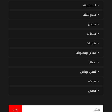
المعكرونة
سندوتشات
صوص
سلطات
شوربات
عجائن ومخبوزات
عصائر
لانش بوكس
فواكه
قصص