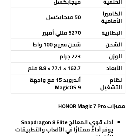
الخلفية
ميجابكسل
الكاميرا
50 ميجابكسل
الأمامية
البطارية
5270 مللي أمبير
الشحن
شحن سريع 100 واط
الوزن
223 جرام
الأبعاد
162.7 × 77.1 × 8.8 ملم
نظام
أندرويد 15 مع واجهة
التشغيل
MagicOS 9
مميزات HONOR Magic 7 Pro
أداء قوي
: المعالج Snapdragon 8 Elite
يوفر أداءً ممتازًا في الألعاب والتطبيقات