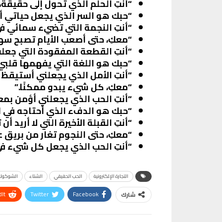
“أنتِ الحلم الذي تحول إلى حقيقة،
“حبك هو السر الذي يجعل حياتي أكث
“أنتِ النجمة التي تضيء سمائي في
“معكِ، حتى أصعب الأيام تصبح سهل
“أنتِ القطعة المفقودة التي جعل
“حبك هو اللغة التي يفهمها قلبي
“أنتِ الأمل الذي يجعلني أستيقظ 
“معكِ، كل شيء يبدو ممكنًا.”
“أنتِ الحب الذي يجعلني أؤمن بمعج
“حبك هو الدفء الذي أحتاجه في ليا
“أنتِ القبلة الأخيرة التي لا أريد أن
“معكِ، حتى النجوم تغار من بريق ع
“أنتِ الحب الذي يجعل كل شيء في ح
التجارة الإلكترونية
الحب الحقيقي
الشتاء
الشوكولا
It
Twitter
Facebook
شارك
VK
Digg
طباعة