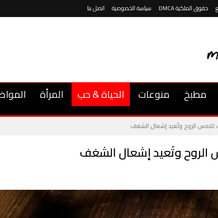
حقوق الملكية DMCA
سياسة الخصوصية
اتصل بنا
مطبخ
منوعات
الحياة & حب
المرأة
المواض
حب تلامس الروح وتُعيد إشعال الشغف
س الروح وتُعيد إشعال الشغف