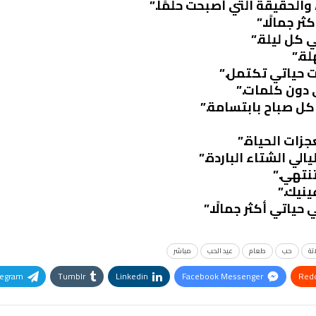
 والحقيقة التي أصبحت حلمًا.”
ر جمالًا.”
 كل ليلة.”
ة.”
ت حياتي تكتمل.”
 دون كلمات.”
كل صباح بابتسامة.”
زات الحياة.”
لي الشتاء الباردة.”
 تنتهي.”
ينيك.”
ياتي أكثر جمالًا.”
تة
حب
طعام
عيد الحب
مباشر
legram
Tumblr
Linkedin
Facebook Messenger
Redd
Pinterest
OK.ru