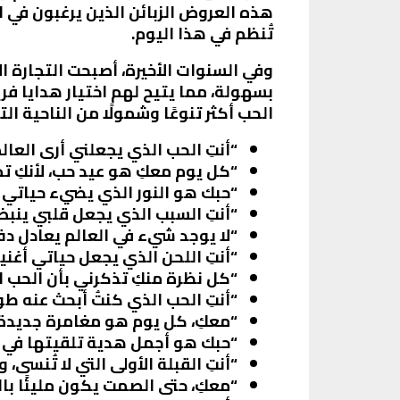
هذه العروض الزبائن الذين يرغبون في ا
تُنظم في هذا اليوم.
وفي السنوات الأخيرة، أصبحت التجارة الإ
بسهولة، مما يتيح لهم اختيار هدايا ف
الحب أكثر تنوعًا وشمولًا من الناحية الت
“أنتِ الحب الذي يجعلني أرى العالم
“كل يوم معكِ هو عيد حب، لأنكِ ت
“حبك هو النور الذي يضيء حياتي ف
“أنتِ السبب الذي يجعل قلبي ينب
“لا يوجد شيء في العالم يعادل 
“أنتِ اللحن الذي يجعل حياتي أغنية
“كل نظرة منكِ تذكرني بأن الحب 
“أنتِ الحب الذي كنتُ أبحث عنه طو
“معكِ، كل يوم هو مغامرة جديدة 
“حبك هو أجمل هدية تلقيتها في ح
“أنتِ القبلة الأولى التي لا تُنسى، 
“معكِ، حتى الصمت يكون مليئًا با