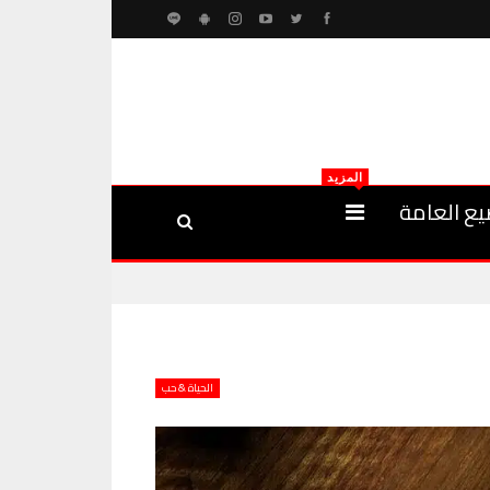
المزيد
يع العامة
الحياة & حب