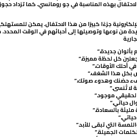
لاحتفال بهذه المناسبة في جو رومانسي. كما تزداد حجوز
لكترونية جزءًا كبيرًا من هذا الاحتفال. يمكن للمستهلكين 
ريدة من نوعها وتوصيلها إلى أحبائهم في الوقت المحدد.
جارية
 بألوان جديدة.”
جعلين كل لحظة مميزة.”
ي أحلك الأوقات.”
ض بكل هذا الشغف.”
دفء حضنك وهدوء صوتك.”
 لا تُنسى.”
الحقيقي موجود.”
ال حياتي.”
مليئة بالسعادة.”
ياتي.”
واللمسة التي تبقى للأبد.”
لكلمات الجميلة.”