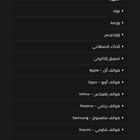
بنوك
بورصة
ووردبريس
الذكاء الاصطناعي
تسويق إلكتروني
هواتف أبل – Apple
هواتف أوبو – Oppo
هواتف إنفينكس – Infinix
هواتف ريلمي – Realme
هواتف سامسونج – Samsung
هواتف شاومي – Xiaomi