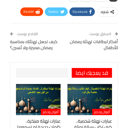
ReddIt
Twitter
Facebook
شارك
Linkedin
Facebook Messenger
WhatsApp
Telegram
Tumblr
السابق بوست
القادم بوست
البريد الإلكتروني
أفكار لبطاقات تهنئة رمضان
StumbleUpon
VK
كيف تجعل تهنئتك بمناسبة
للأطفال
رمضان مميزة ولا تُنسى؟
Viber
BlackBerry
LINE
Digg
طباعة
OK.ru
Pinterest
قد يعجبك ايضا
أقوال وحكم
أقوال وحكم
عبارات تهنئة شخصية..
عبارات تهنئة مبتكرة..
كيف تكتب رسالة تهنئة
كلمات جديدة لم تسمعها