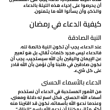
أن يحرصوا على إحياء هذه الليلة بالدعاء
والذكر، وأن يسألوا الله ما يتمنون.
كيفية الدعاء في رمضان
النية الصادقة
عند الدعاء، يجب أن تكون النية خالصة لله.
فالدعاء ليس مجرد كلمات تُقال، بل هو تعبير
عن الإيمان واليقين بأن الله سيستجيب. يجب أن
نكون صادقين في طلبنا وأن نؤمن بأن الله قادر
على كل شيء.
الدعاء بالأسماء الحسنى
من الأمور المستحبة في الدعاء أن نستخدم
أسماء الله الحسنى. فكل اسم له دلالة ومعنى،
وعندما ندعو الله بأسمائه، نكون قد اقتربنا منه
أكثر. مثلاً، يمكننا أن ندعو الله باسم “الرزاق”