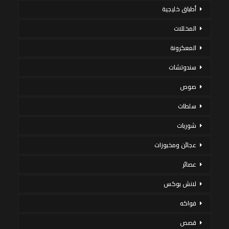
أطباق خليجية
المخللات
المعكرونة
سندوتشات
صوص
سلطات
شوربات
عجائن ومخبوزات
عصائر
لانش بوكس
فواكه
قصص