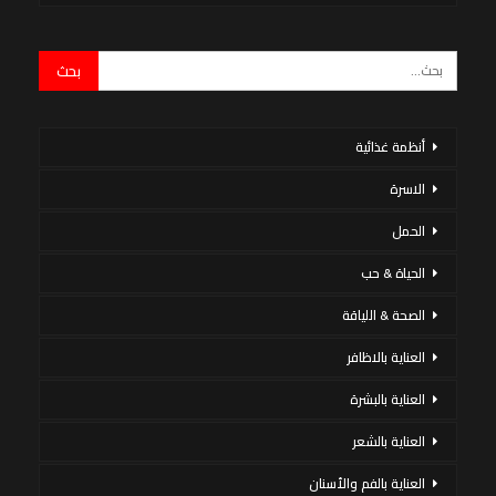
أنظمة غذائية
الاسرة
الحمل
الحياة & حب
الصحة & اللياقة
العناية بالاظافر
العناية بالبشرة
العناية بالشعر
العناية بالفم والأسنان