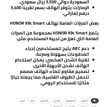
السعودية حوالي 3,500 ريال سعودي.
الإمارات
: يتوفر الهاتف بسعر تقريبًا 3,400
درهم إماراتي.
بعض الميزات العامة لهاتف HONOR X9c Smart
يتميز HONOR X9c Smart بمجموعة من الميزات
العامة التي تعزز من تجربة المستخدم، مثل:
دعم NFC
: يتيح للمستخدمين إجراء
المدفوعات بسهولة وسرعة.
تقنية الشحن العكسي
: يمكن استخدام
الهاتف لشحن الأجهزة الأخرى.
تصميم مقاوم للماء
: الهاتف مصمم
لتحمل الظروف القاسية، مما يجعله خيارًا
مثاليًا للاستخدام اليومي.
أندرويد
السعودية
الشحن
المصري
جرام
سعر
شحن
عيوب
للشحن
مشاهدة