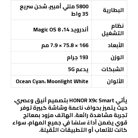
5800 مللي أمبير، شحن سريع
البطارية
35 واط
نظام
أندرويد 14، Magic OS 8
التشغيل
الأبعاد
166 × 75.8 × 7.9 مم
الوزن
193 جرام
الشبكات
يدعم 5G
الألوان
Ocean Cyan، Moonlight White
يأتي HONOR X9c Smart بتصميم أنيق وعصري،
حيث يتميز بحواف ناعمة وشاشة كبيرة توفر
تجربة مشاهدة رائعة. الهاتف مزود بمعالج
قوي يضمن أداءً سلسًا في جميع المهام، سواء
كانت للألعاب أو التطبيقات الثقيلة.