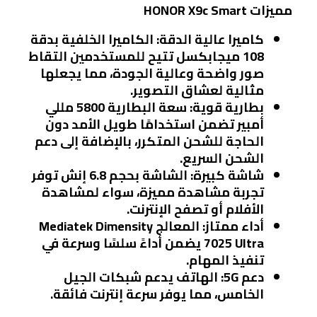
مميزات HONOR X9c Smart
كاميرا عالية الدقة
: الكاميرا الخلفية بدقة
108 ميجابكسل تتيح للمستخدمين التقاط
صور واضحة وعالية الجودة، مما يجعلها
مثالية لعشاق التصوير.
بطارية قوية
: سعة البطارية 5800 مللي
أمبير تضمن استخدامًا طويل الأمد دون
الحاجة للشحن المتكرر، بالإضافة إلى دعم
الشحن السريع.
شاشة كبيرة
: الشاشة بحجم 6.8 إنش توفر
تجربة مشاهدة مميزة، سواء لمشاهدة
الأفلام أو تصفح الإنترنت.
أداء ممتاز
: المعالج Mediatek Dimensity
7025 Ultra يضمن أداءً سلسًا وسرعة في
تنفيذ المهام.
دعم 5G
: الهاتف يدعم شبكات الجيل
الخامس، مما يوفر سرعة إنترنت فائقة.