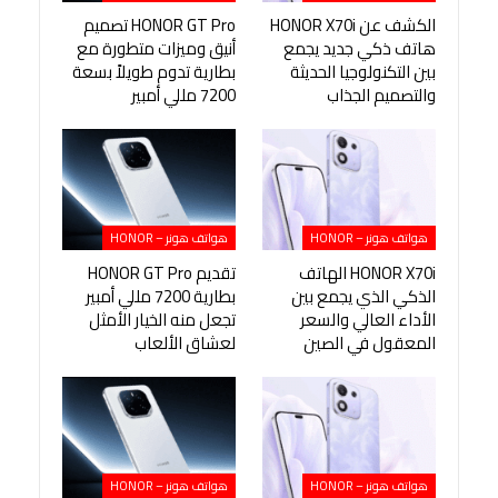
الكشف عن HONOR X70i
HONOR GT Pro تصميم
هاتف ذكي جديد يجمع
أنيق وميزات متطورة مع
بين التكنولوجيا الحديثة
بطارية تدوم طويلاً بسعة
والتصميم الجذاب
7200 مللي أمبير
هواتف هونر – HONOR
هواتف هونر – HONOR
HONOR X70i الهاتف
تقديم HONOR GT Pro
الذكي الذي يجمع بين
بطارية 7200 مللي أمبير
الأداء العالي والسعر
تجعل منه الخيار الأمثل
المعقول في الصين
لعشاق الألعاب
هواتف هونر – HONOR
هواتف هونر – HONOR