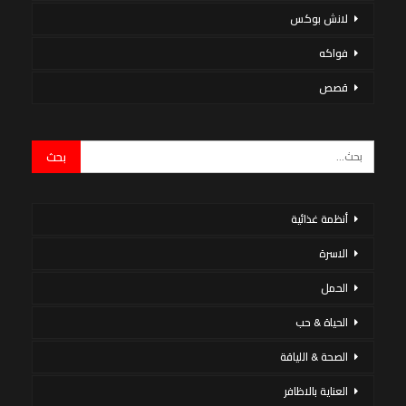
لانش بوكس
فواكه
قصص
أنظمة غذائية
الاسرة
الحمل
الحياة & حب
الصحة & اللياقة
العناية بالاظافر