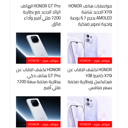
مواصفات هاتف HONOR
HONOR GT Pro الهاتف
X70i الجديد شاشة
الرائد الجديد مع بطارية
AMOLED بحجم 6.7 بوصة
7200 مللي أمبير وأداء
وتجربة تصوير مبتكرة
فائق
هواتف هونر – HONOR
هواتف هونر – HONOR
HONOR تكشف النقاب عن
HONOR تكشف النقاب عن
X70i كاميرا 108
GT Pro هاتف ذكي
ميجابكسل وبطارية ضخمة
ببطارية ضخمة سعة 7200
بسعر منافس
مللي أمبير
هواتف هونر – HONOR
هواتف هونر – HONOR