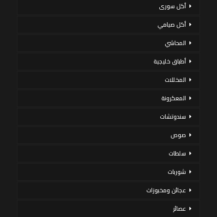
أكل سورى
أكل صيامي
المحاشي
أطباق خليجية
المخللات
المعكرونة
سندوتشات
صوص
سلطات
شوربات
عجائن ومخبوزات
عصائر