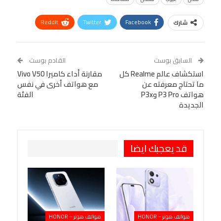
ReddIt
Twitter
Facebook
شارك
Linkedin
Facebook Messenger
WhatsApp
Telegram
Tumblr
السابق بوست
القادم بوست
البريد الإلكتروني
استكشاف عالم Realme كل
StumbleUpon
VK
مقارنة أداء كاميرا Vivo V50
ما تحتاج معرفته عن
مع هواتف أخرى في نفس
Viber
BlackBerry
LINE
Digg
هواتف P3 Pro وP3x
الفئة
الجديدة
طباعة
OK.ru
Pinterest
قد يعجبك ايضا
هواتف هونر – HONOR
هواتف هونر – HONOR