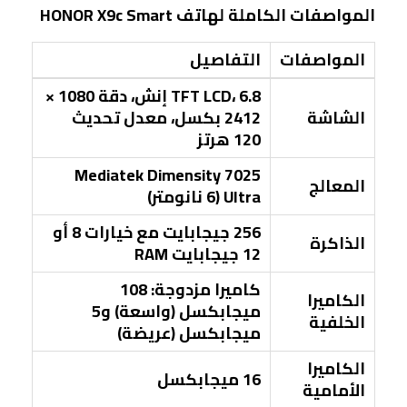
المواصفات الكاملة لهاتف HONOR X9c Smart
المواصفات
التفاصيل
TFT LCD، 6.8 إنش، دقة 1080 ×
الشاشة
2412 بكسل، معدل تحديث
120 هرتز
Mediatek Dimensity 7025
المعالج
Ultra (6 نانومتر)
256 جيجابايت مع خيارات 8 أو
الذاكرة
12 جيجابايت RAM
كاميرا مزدوجة: 108
الكاميرا
ميجابكسل (واسعة) و5
الخلفية
ميجابكسل (عريضة)
الكاميرا
16 ميجابكسل
الأمامية