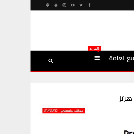
المزيد
يع العامة
هواتف سامسونج – SAMSUNG