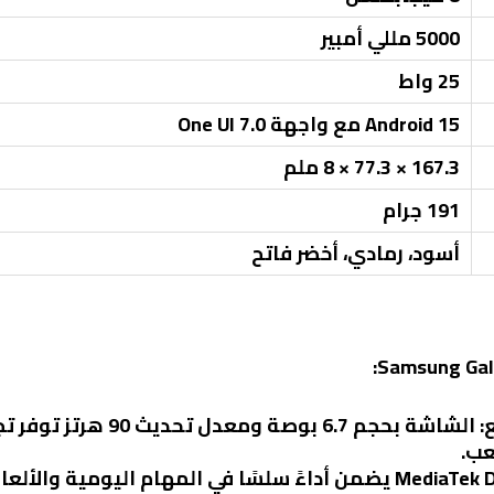
5000 مللي أمبير
25 واط
Android 15 مع واجهة One UI 7.0
167.3 × 77.3 × 8 ملم
191 جرام
أسود، رمادي، أخضر فاتح
: الشاشة بحجم 6.7 بوصة 
عب.