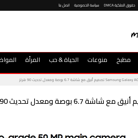
حقوق الملكية DMCA
سياسة الخصوصية
اتصل بنا
مطبخ
منوعات
الحياة & حب
المرأة
المواض
Samsung تصميم أنيق مع شاشة 6.7 بوصة ومعدل تحديث 90 هرتز