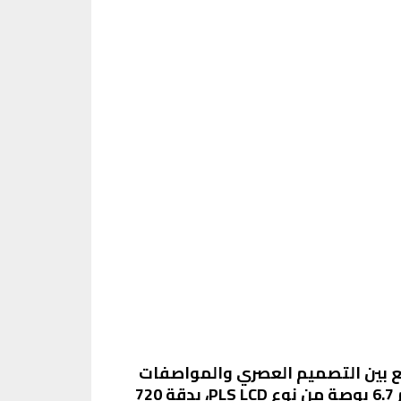
دارات في سلسلة A من سامسونج، حيث يجمع بين التصميم العصري والمواصفات
القوية التي تلبي احتياجات المستخدمين في الفئة المتوسطة. يأتي الهاتف بشاشة كبيرة بحجم 6.7 بوصة من نوع PLS LCD، بدقة 720