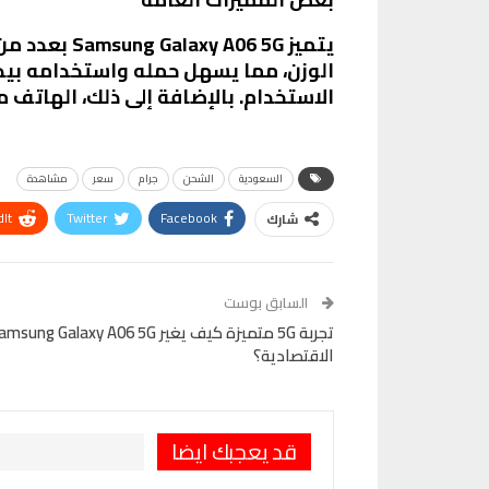
يتميز 6 5G
الاستخدام. بالإضافة إلى ذلك، الهاتف 
السعودية
الشحن
جرام
سعر
مشاهدة
It
Twitter
Facebook
شارك
VK
Digg
طباعة
السابق بوست
الاقتصادية؟
قد يعجبك ايضا