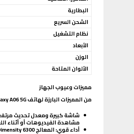
البطارية
الشحن السريع
نظام التشغيل
الأبعاد
الوزن
الألوان المتاحة
مميزات وعيوب الجهاز
من المميزات البارزة لهاتف Samsung Galaxy A06 5G:
شاشة كبيرة ومعدل تحديث مرتفع
مشاهدة الفيديوهات أو أثناء الل
أداء قوي
: المعالج MediaTek Dimensity 6300 يضمن أداءً سلسًا في المهام اليومية والألعاب.