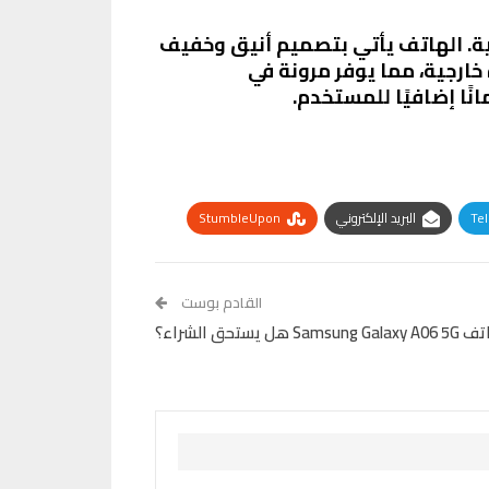
ي فئته السعرية. الهاتف يأتي بتصميم أنيق وخفيف
دة. كما أنه يدعم تركيب شريحتي SIM وبطاقة ذاكرة خارجية، مما يوفر مرونة في
نًا إضافيًا للمستخدم.
Te
البريد الإلكتروني
StumbleUpon
القادم بوست
حق الشراء؟