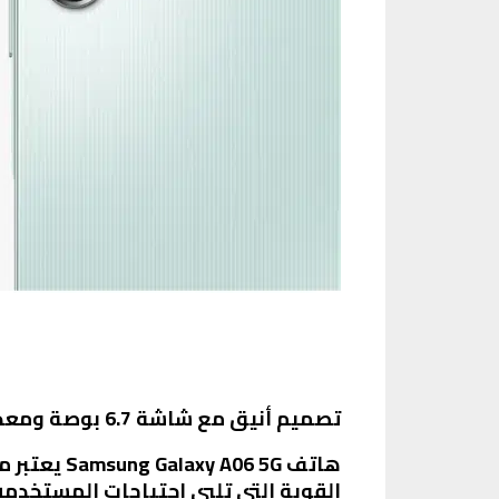
Samsung Galaxy A06 5G: تصميم أنيق مع شاشة 6.7 بوصة ومعدل تحديث 90 هرتز