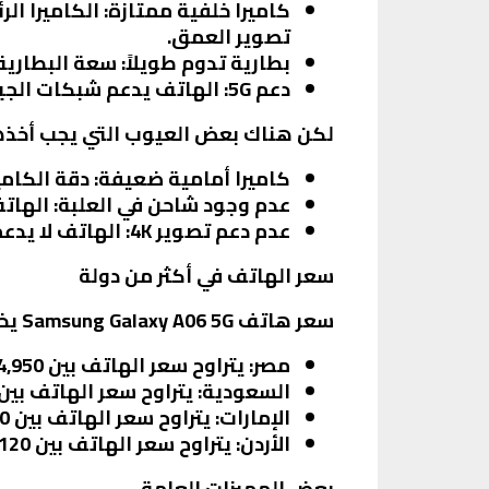
كاميرا خلفية ممتازة
تصوير العمق.
بطارية تدوم طويلاً
: سعة البطارية 5000 مللي أمبير تدعم الاستخدام اليومي المكثف، مع دعم الشحن ال
دعم 5G
: الهاتف يدعم شبكات الجي
لكن هناك بعض العيوب التي يجب أخذها 
كاميرا أمامية ضعيفة
: دقة الكاميرا الأمامية 8 ميجابكس
عدم وجود شاحن في العلبة
: الها
عدم دعم تصوير 4K
: الهاتف لا يدعم تصوير الفيديو
سعر الهاتف في أكثر من دولة
سعر هاتف Samsung Galaxy A06 5G يختلف من دولة لأخرى، وفيما يلي بعض الأسعار التقريبية:
مصر
: يتراوح سعر الهاتف بين 4,950 و6,350 جنيه مصري حسب سعة التخزين والذاكرة.
السعودية
: يتراوح سعر الهاتف بين 1,200 و1,500 ريال سعودي
الإمارات
: يتراوح سعر الهاتف بين 1,000 و1,300 درهم إماراتي.
الأردن
: يتراوح سعر الهاتف بين 120 و150 دينار أردني.
بعض المميزات العامة