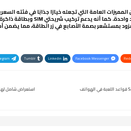
Samsung Galaxy A0 بعدد من المميزات العامة التي تجعله خيارًا جذابًا ف
الوزن، مما يسهل حمله واستخدامه بيد واح
مزود بمستشعر بصمة الأصابع في زر الطاقة، مما يضمن أما
legram
Tumblr
Linkedin
Facebook Messenger
Redd
Pinterest
OK.ru
تجربة 5G متميزة كيف يغير Samsung Galaxy A06 5G قواعد اللعبة في الهواتف
استعراض شامل لهاتف Samsung Galaxy A06 5G هل يست