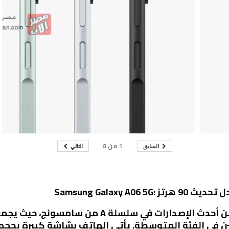
1
من
8
السابق
التالي
هاتف Samsung Galaxy A06 5G يعتبر من أحدث الإص