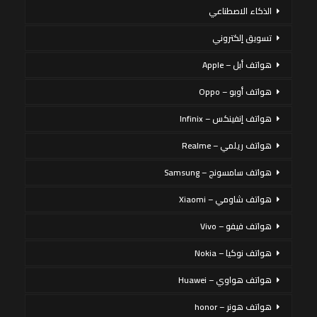
الذكاء الاصطناعي
تسويق إلكتروني
هواتف أبل – Apple
هواتف أوبو – Oppo
هواتف إنفينكس – Infinix
هواتف ريلمي – Realme
هواتف سامسونج – Samsung
هواتف شاومي – Xiaomi
هواتف فيفو – Vivo
هواتف نوكيا – Nokia
هواتف هواوي – Huawei
هواتف هونر – honor