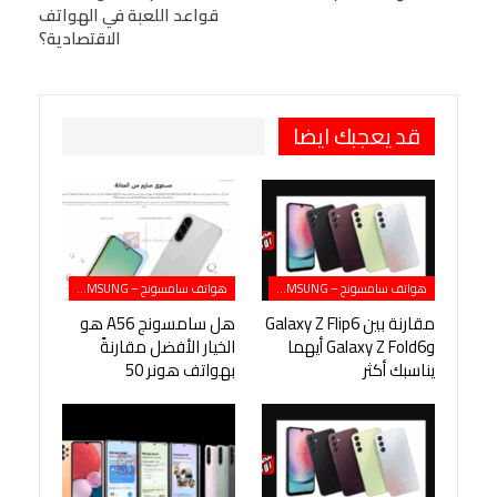
Viber
BlackBerry
LINE
Digg
قواعد اللعبة في الهواتف
الاقتصادية؟
طباعة
OK.ru
Pinterest
قد يعجبك ايضا
هواتف سامسونج – SAMSUNG
هواتف سامسونج – SAMSUNG
مقارنة بين Galaxy Z Flip6
هل سامسونج A56 هو
وGalaxy Z Fold6 أيهما
الخيار الأفضل مقارنةً
يناسبك أكثر
بهواتف هونر 50