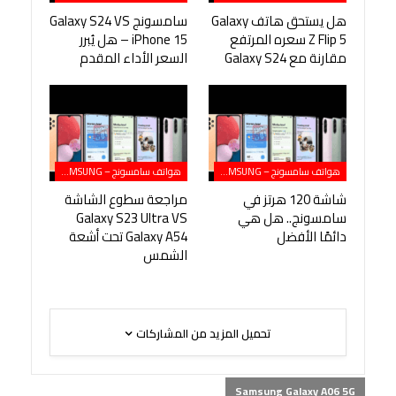
هل يستحق هاتف Galaxy
سامسونج Galaxy S24 VS
Z Flip 5 سعره المرتفع
iPhone 15 – هل يُبرر
مقارنة مع Galaxy S24
السعر الأداء المقدم
هواتف سامسونج – SAMSUNG
هواتف سامسونج – SAMSUNG
شاشة 120 هرتز في
مراجعة سطوع الشاشة
سامسونج.. هل هي
Galaxy S23 Ultra VS
دائمًا الأفضل
Galaxy A54 تحت أشعة
الشمس
تحميل المزيد من المشاركات
Samsung Galaxy A06 5G