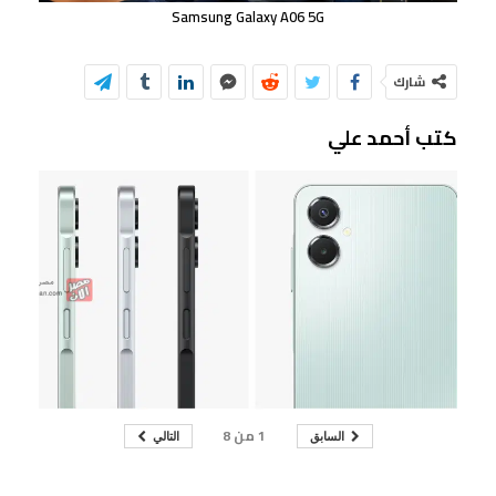
Samsung Galaxy A06 5G
شارك
كتب أحمد علي
1
من
8
السابق
التالي