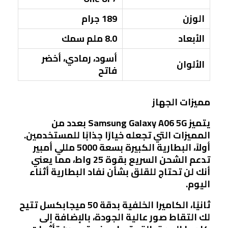
الوزن
189 جرام
الأبعاد
8.0 ملم سمك
أسود، رمادي، أخضر
الألوان
فاتح
مميزات الجهاز
يتميز Samsung Galaxy A06 5G بعدد من
المميزات التي تجعله خيارًا جذابًا للمستخدمين.
أولاً، البطارية الكبيرة بسعة 5000 مللي أمبير
تدعم الشحن السريع بقوة 25 واط، مما يعني
أنك لن تحتاج للقلق بشأن نفاد البطارية أثناء
اليوم.
ثانيًا، الكاميرا الخلفية بدقة 50 ميجابكسل تتيح
لك التقاط صور عالية الجودة، بالإضافة إلى