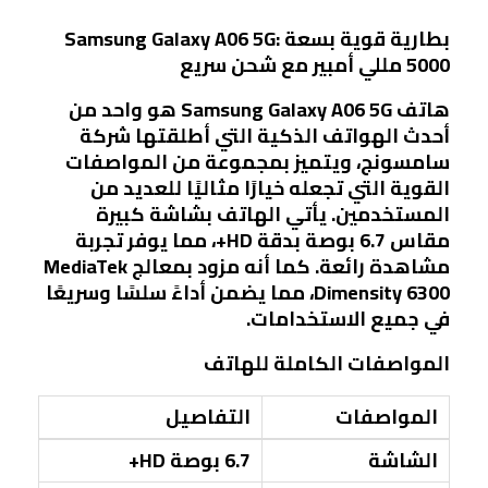
Samsung Galaxy A06 5G: بطارية قوية بسعة
5000 مللي أمبير مع شحن سريع
هاتف Samsung Galaxy A06 5G هو واحد من
أحدث الهواتف الذكية التي أطلقتها شركة
سامسونج، ويتميز بمجموعة من المواصفات
القوية التي تجعله خيارًا مثاليًا للعديد من
المستخدمين. يأتي الهاتف بشاشة كبيرة
مقاس 6.7 بوصة بدقة HD+، مما يوفر تجربة
مشاهدة رائعة. كما أنه مزود بمعالج MediaTek
Dimensity 6300، مما يضمن أداءً سلسًا وسريعًا
في جميع الاستخدامات.
المواصفات الكاملة للهاتف
المواصفات
التفاصيل
الشاشة
6.7 بوصة HD+