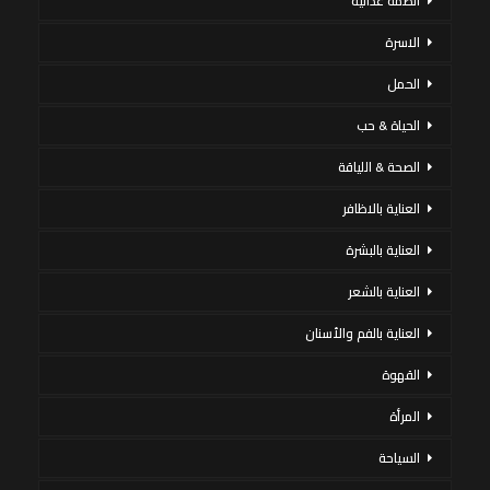
أنظمة غذائية
الاسرة
الحمل
الحياة & حب
الصحة & اللياقة
العناية بالاظافر
العناية بالبشرة
العناية بالشعر
العناية بالفم والأسنان
القهوة
المرأة
السياحة