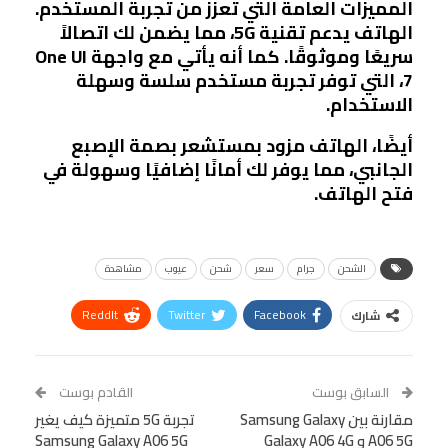
المميزات العامة التي تعزز من تجربة المستخدم.
الهاتف يدعم تقنية 5G، مما يضمن لك اتصالاً
سريعًا وموثوقًا. كما أنه يأتي مع واجهة One UI
7، التي توفر تجربة مستخدم سلسة وسهلة
الاستخدام.
أيضًا، الهاتف مزود بمستشعر بصمة الإصبع
الجانبي، مما يوفر لك أمانًا إضافيًا وسهولة في
فتح الهاتف.
الشحن
جرام
سعر
شحن
عيوب
مشاهدة
ReddIt
Twitter
Facebook
شارك
Linkedin
Facebook Messenger
WhatsApp
Telegram
Tumblr
السابق بوست
القادم بوست
البريد الإلكتروني
مقارنة بين Samsung Galaxy
StumbleUpon
VK
تجربة 5G متميزة كيف يغير
A06 5G و Galaxy A06 4G
Samsung Galaxy A06 5G