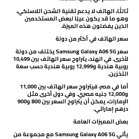
ثالثًا، الهاتف لا يدعم تقنية الشحن اللاسلكي،
وهو ما قد يكون عيبًا لبعض المستخدمين
الذين يفضلون هذه الميزة.
سعر الهاتف في أكثر من دولة
سعر Samsung Galaxy A06 5G يختلف من دولة
لأخرى. في الهند، يتراوح سعر الهاتف بين 10,499
روبية هندية و12,999 روبية هندية حسب سعة
التخزين.
أما في مصر، فيتراوح سعر الهاتف بين 11,000
و12,000 جنيه مصري. وفي دول أخرى مثل
الإمارات، يمكن أن يتراوح السعر بين 800 و900
درهم إماراتي.
بعض المميزات العامة
يأتي Samsung Galaxy A06 5G مع مجموعة من