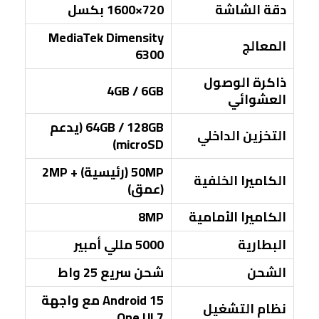
دقة الشاشة
720×1600 بكسل
MediaTek Dimensity
المعالج
6300
ذاكرة الوصول
4GB / 6GB
العشوائي
64GB / 128GB (يدعم
التخزين الداخلي
microSD)
50MP (رئيسية) + 2MP
الكاميرا الخلفية
(عمق)
الكاميرا الأمامية
8MP
البطارية
5000 مللي أمبير
الشحن
شحن سريع 25 واط
Android 15 مع واجهة
نظام التشغيل
One UI 7