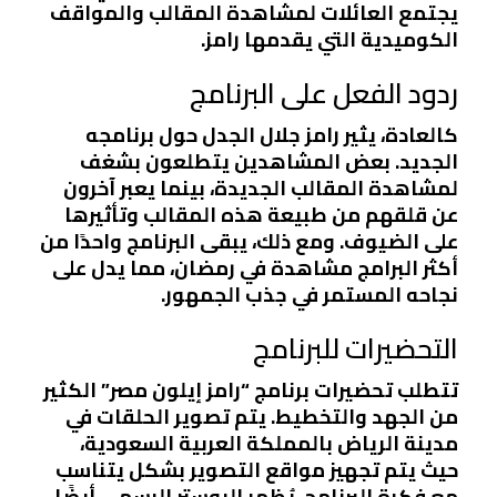
يجتمع العائلات لمشاهدة المقالب والمواقف
الكوميدية التي يقدمها رامز.
ردود الفعل على البرنامج
كالعادة، يثير رامز جلال الجدل حول برنامجه
الجديد. بعض المشاهدين يتطلعون بشغف
لمشاهدة المقالب الجديدة، بينما يعبر آخرون
عن قلقهم من طبيعة هذه المقالب وتأثيرها
على الضيوف. ومع ذلك، يبقى البرنامج واحدًا من
أكثر البرامج مشاهدة في رمضان، مما يدل على
نجاحه المستمر في جذب الجمهور.
التحضيرات للبرنامج
تتطلب تحضيرات برنامج “رامز إيلون مصر” الكثير
من الجهد والتخطيط. يتم تصوير الحلقات في
مدينة الرياض بالمملكة العربية السعودية،
حيث يتم تجهيز مواقع التصوير بشكل يتناسب
مع فكرة البرنامج. يُظهر البوستر الرسمي أيضًا