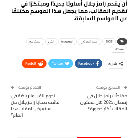
أن يقدم رامز جلال أسلوبًا جديدًا ومبتكرًا في
تقديم المقالب، مما يجعل هذا الموسم مختلفًا
عن المواسم السابقة.
2025
أحمد العوضي
السعودية
الفن
المشاهير
مشاهدة
ReddIt
Twitter
Facebook
شارك
Linkedin
Facebook Messenger
WhatsApp
Telegram
Tumblr
السابق بوست
القادم بوست
البريد الإلكتروني
مفاجآت رامز جلال في
StumbleUpon
VK
نجوم الفن والرياضة في
رمضان 2025 هل ستكون
قائمة ضحايا رامز جلال من
Viber
BlackBerry
LINE
Digg
المقالب أكثر خطورة؟
سيتعرض للمقلب هذا
العام؟
طباعة
OK.ru
Pinterest