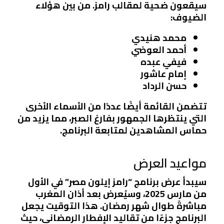
سيقعون ضحية لمقالب رامز. من بين هؤلاء
الضيوف:
محمد هنيدي
أحمد العوضي
فيفي عبده
إمام عاشور
حسن الرداد
تتضمن القائمة أيضًا عددًا من الأسماء الأخرى
التي ينتظرها الجمهور بفارغ الصبر، مما يزيد من
حماس المشاهدين لمتابعة البرنامج.
مواعيد العرض
سيبدأ عرض برنامج “رامز إيلون مصر” في الأول
من مارس 2025، وسيُعرض بعد أذان المغرب
مباشرةً طوال شهر رمضان. هذا التوقيت يجعل
البرنامج جزءًا من تقاليد الإفطار الرمضاني، حيث