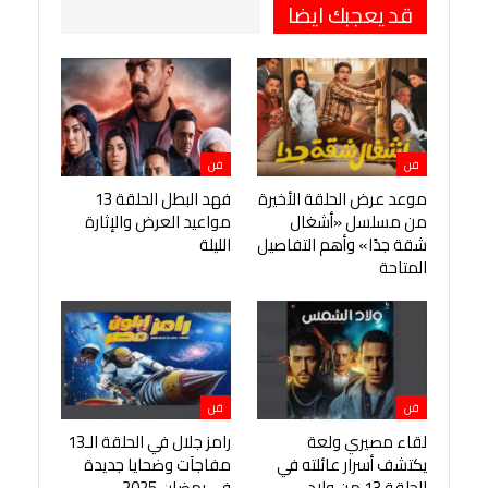
قد يعجبك ايضا
فن
فن
موعد عرض الحلقة الأخيرة
فهد البطل الحلقة 13
من مسلسل «أشغال
مواعيد العرض والإثارة
شقة جدًا» وأهم التفاصيل
الليلة
المتاحة
فن
فن
لقاء مصيري ولعة
رامز جلال في الحلقة الـ13
يكتشف أسرار عائلته في
مفاجآت وضحايا جديدة
الحلقة 13 من ولاد
في رمضان 2025