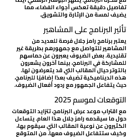
تفاصيل دقيقة تعكس أجواء الفضاء، مما
يضيف لمسة من الإثارة والتشويق.
تأثير البرنامج على المشاهير
يعتبر برنامج رامز جلال فرصة للعديد من
المشاهير للتواصل مع جمهورهم بطريقة غير
تقليدية. بعض الضيوف يعبرون عن حماسهم
للمشاركة في البرنامج، بينما آخرون يشعرون
بالتوتر حيال المقالب التي قد يتعرضون لها.
هذه الديناميكية تضيف بعدًا إضافيًا للبرنامج،
حيث يتفاعل الجمهور مع ردود أفعال الضيوف.
التوقعات لموسم 2025
مع اقتراب موعد عرض البرنامج، تتزايد التوقعات
حول ما سيقدمه رامز جلال هذا العام. يتساءل
الكثيرون عن نوعية المقالب التي سيقوم بها،
وكيف ستتفاعل الضيوف معها. من المتوقع