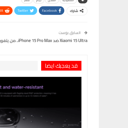
السعودية
الشحن
جرام
سعر
It
Twitter
Facebook
شارك
VK
Digg
طباعة
السابق بوست
Xiaomi 15 Ultra ضد iPhone 15 Pro Max.. من يتفوق؟
قد يعجبك ايضا