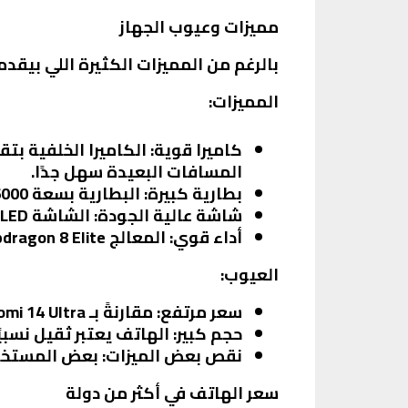
مميزات وعيوب الجهاز
بالرغم من المميزات الكثيرة اللي بيقدمها Xiaomi 15 Ultra، إلا إنه فيه بعض العيوب اللي لازم نكون واعي
المميزات:
كاميرا قوية:
المسافات البعيدة سهل جدًا.
بطارية كبيرة:
البطارية بسعة 6000 مللي أمبير بتدعم الشحن السريع، مما يعني إنك مش هتحتاج تشحن الهاتف بشكل متكرر.
شاشة عالية الجودة:
الشاشة AMOLED بتقدم ألوان زاهية وتفاصيل دقيقة، مما يجعل تجربة المشاهدة ممتازة.
أداء قوي:
المعالج Snapdragon 8 Elite بيضمن أداء سريع وسلس، سواء في الألعاب أو التطبيقات الثقيلة.
العيوب:
سعر مرتفع:
مقارنةً بـ Xiaomi 14 Ultra، سعر Xiaomi 15 Ultra أعلى، مما قد يكون عائق لبعض المستخدمين.
حجم كبير:
الهاتف يعتبر ثقيل نسبي
نقص بعض الميزات:
بعض المستخدمين قد يفتقدوا
سعر الهاتف في أكثر من دولة