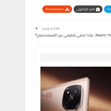
Te
البريد الإلكتروني
StumbleUpon
القادم بوست