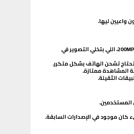
الكاميرا الخلفية بتقدم أداء ممتاز، خصوصًا مع وجود عدسة بيريسكوب بدقة 200MP، اللي بتخلي التصوير في