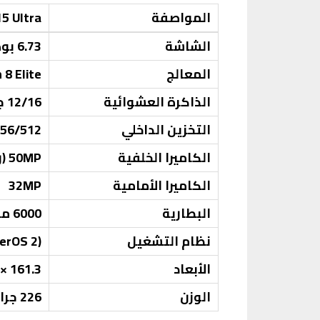
المواصفة
15 Ultra
الشاشة
6.73 بوصة AMOLED بدقة 3200 × 1440 بكسل
المعالج
8 Elite
الذاكرة العشوائية
12/16 جيجابايت
التخزين الداخلي
256/512 جيجابايت / 1 تيرا
الكاميرا الخلفية
50MP (رئيسية) + 50MP (تليفوتو) + 200MP (بيريسكوب) + 50MP (واسعة)
الكاميرا الأمامية
32MP
البطارية
6000 مللي أمبير
نظام التشغيل
erOS 2)
الأبعاد
161.3 × 75.3 × 9.48 ملم
الوزن
226 جرام