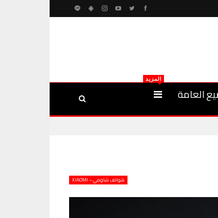
المزيد
يع العامة
هواتف شاومي – XIAOMI