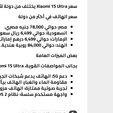
سعر Xiaomi 15 Ultra يختلف من دولة لأخرى. هنا بعض الأسعار المتوقعة:
سعر الهاتف في أكثر من دولة
مصر:
حوالي 78,000 جنيه مصري.
السعودية:
حوالي 6,499 ريال سعودي.
الإمارات:
حوالي 6,499 درهم إماراتي.
الهند:
حوالي 84,000 روبية هندية.
بعض الميزات العامة
بجانب المواصفات القوية، Xiaomi 15 Ultra بيقدم مجموعة من الميزات العامة اللي بتخليه خيار ممتاز:
دعم 5G:
الهاتف يدعم شبكات الجيل
مقاومة الماء والغبار:
الهاتف بيأ
تجربة صوتية ممتازة:
الهاتف مزود
واجهة مستخدم سلسة:
نظام HyperOS 2 بيقدم تجربة استخدام سلسة وسريعة.