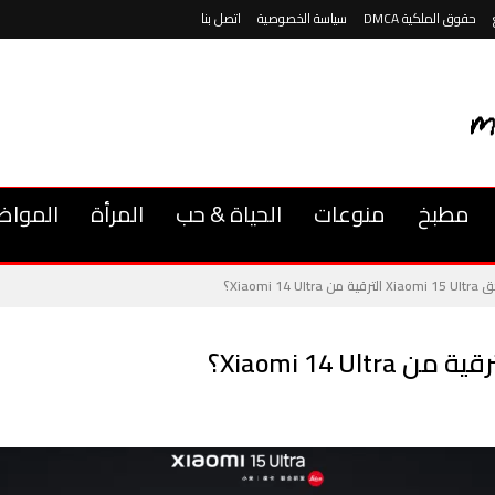
حقوق الملكية DMCA
سياسة الخصوصية
اتصل بنا
مطبخ
منوعات
الحياة & حب
المرأة
المواض
Xiaomi 14 U؟