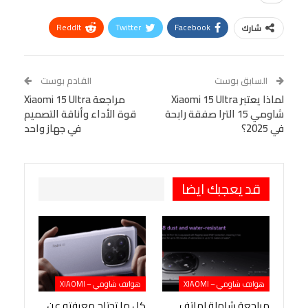
ReddIt
Twitter
Facebook
شارك
Linkedin
Facebook Messenger
WhatsApp
Telegram
Tumblr
السابق بوست
القادم بوست
البريد الإلكتروني
لماذا يعتبر Xiaomi 15 Ultra
StumbleUpon
VK
مراجعة Xiaomi 15 Ultra
شاومي 15 الترا صفقة رابحة
قوة الأداء وأناقة التصميم
Viber
BlackBerry
LINE
Digg
في 2025؟
في جهاز واحد
طباعة
OK.ru
Pinterest
قد يعجبك ايضا
هواتف شاومي – XIAOMI
هواتف شاومي – XIAOMI
مراجعة شاملة لهاتف
كل ما تحتاج معرفته عن