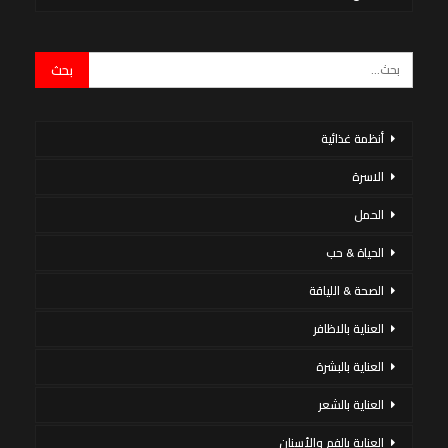
أنظمة غذائية
الاسرة
الحمل
الحياة & حب
الصحة & اللياقة
العناية بالاظافر
العناية بالبشرة
العناية بالشعر
العناية بالفم والأسنان