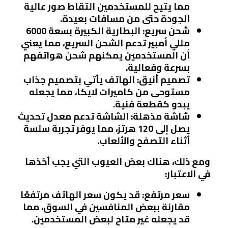
مما يتيح للمستخدمين التقاط صور عالية
الجودة حتى من مسافات بعيدة.
شحن سريع
: البطارية الكبيرة بسعة 6000
مللي أمبير تدعم الشحن السريع، مما يعني
أن المستخدمين يمكنهم شحن هواتفهم
بسرعة وفعالية.
تصميم أنيق
: الهاتف يأتي بتصميم جذاب
مستوحى من كاميرات لايكا، مما يجعله
يبدو كقطعة فنية.
شاشة مذهلة
: الشاشة تدعم معدل تحديث
يصل إلى 120 هرتز، مما يوفر تجربة سلسة
أثناء التصفح والألعاب.
ومع ذلك، هناك بعض العيوب التي يجب أخذها
في الاعتبار:
سعر مرتفع
: قد يكون سعر الهاتف مرتفعًا
مقارنة ببعض المنافسين في السوق، مما
قد يجعله غير متاح لبعض المستخدمين.