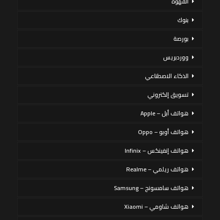
القهوة
بنوك
بورصة
ووردبريس
الذكاء الاصطناعي
تسويق إلكتروني
هواتف أبل – Apple
هواتف أوبو – Oppo
هواتف إنفينكس – Infinix
هواتف ريلمي – Realme
هواتف سامسونج – Samsung
هواتف شاومي – Xiaomi