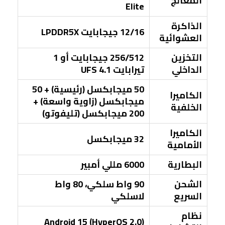
المعالج
Elite
الذاكرة
12/16 جيجابايت LPDDR5X
العشوائية
التخزين
256/512 جيجابايت أو 1
الداخلي
تيرابايت UFS 4.1
50 ميجابكسل (رئيسية) + 50
الكاميرا
ميجابكسل (زاوية واسعة) +
الخلفية
200 ميجابكسل (تليفوتو)
الكاميرا
32 ميجابكسل
الأمامية
البطارية
6000 مللي أمبير
الشحن
90 واط سلكي، 80 واط
السريع
لاسلكي
نظام
Android 15 (HyperOS 2.0)