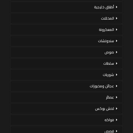
أطباق خليجية
المخللات
المعكرونة
سندوتشات
صوص
سلطات
شوربات
عجائن ومخبوزات
عصائر
لانش بوكس
فواكه
قصص