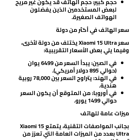
حجم كبير
: حجم الهاتف قد يكون غير مريح
لبعض المستخدمين الذين يفضلون
الهواتف الصغيرة.
سعر الهاتف في أكثر من دولة
سعر Xiaomi 15 Ultra يختلف من دولة لأخرى،
وفيما يلي بعض الأسعار التقريبية:
في الصين
: يبدأ السعر من 6499 يوان
(حوالي 895 دولار أمريكي).
في الهند
: يتراوح السعر بين 78,000 روبية
هندية.
في أوروبا
: من المتوقع أن يكون السعر
حوالي 1499 يورو.
ميزات عامة للهاتف
بجانب المواصفات التقنية، يتمتع Xiaomi 15
Ultra بعدد من الميزات العامة التي تعزز من