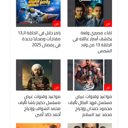
فن
فن
لقاء مصيري ولعة
رامز جلال في الحلقة الـ13
يكتشف أسرار عائلته في
مفاجآت وضحايا جديدة
الحلقة 13 من ولاد
في رمضان 2025
الشمس
فن
فن
مواعيد وقنوات عرض
مواعيد وقنوات عرض
مسلسل فهد البطل تأليف
مسلسل حكيم باشا تأليف
محمود حمدان وإخراج
محمد الشواف وإخراج
محمد عبد السلام
أحمد خالد أمين