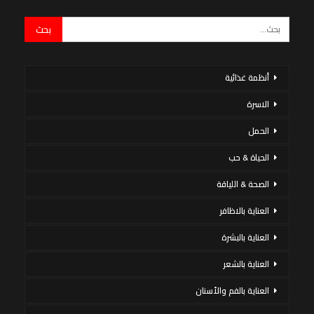
أنظمة غذائية
الاسرة
الحمل
الحياة & حب
الصحة & اللياقة
العناية بالاظافر
العناية بالبشرة
العناية بالشعر
العناية بالفم والأسنان