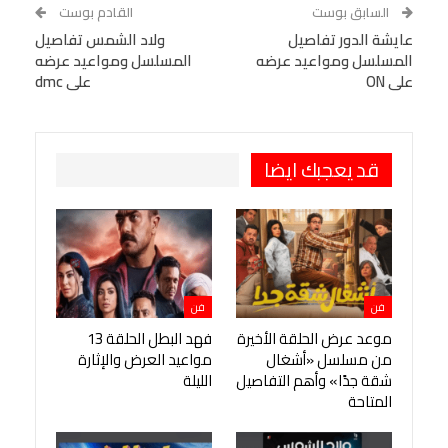
WhatsApp
Telegram
Tumblr
السابق بوست
القادم بوست
البريد الإلكتروني
عايشة الدور تفاصيل
StumbleUpon
VK
ولاد الشمس تفاصيل
المسلسل ومواعيد عرضه
المسلسل ومواعيد عرضه
Viber
BlackBerry
LINE
Digg
على ON
على dmc
طباعة
OK.ru
Pinterest
قد يعجبك ايضا
فن
فن
موعد عرض الحلقة الأخيرة
فهد البطل الحلقة 13
من مسلسل «أشغال
مواعيد العرض والإثارة
شقة جدًا» وأهم التفاصيل
الليلة
المتاحة