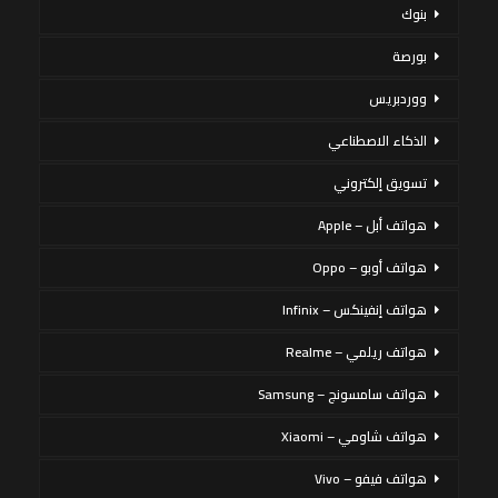
بنوك
بورصة
ووردبريس
الذكاء الاصطناعي
تسويق إلكتروني
هواتف أبل – Apple
هواتف أوبو – Oppo
هواتف إنفينكس – Infinix
هواتف ريلمي – Realme
هواتف سامسونج – Samsung
هواتف شاومي – Xiaomi
هواتف فيفو – Vivo