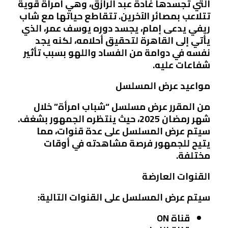
التي تجسدها غادة عبد الرازق، وهي امرأة قوية
تتلاعب بمصائر الآخرين. تتقاطع حياتها مع شاب
ريفي يدعى إمام، يجسد دوره يوسف عمر، الذي
يأتي إلى القاهرة لتحقيق أحلامه، لكنه يجد
نفسه في دوامة من الفساد واللهو بسبب تأثير
شفاعات عليه.
مواعيد عرض المسلسل
من المقرر عرض مسلسل “شباب امرأة” خلال
شهر رمضان 2025، حيث ينتظره الجمهور بشغف.
سيتم عرض المسلسل على عدة قنوات، مما
يتيح للجمهور فرصة مشاهدته في أوقات
مختلفة.
القنوات العارضة
سيتم عرض المسلسل على القنوات التالية:
قناة ON