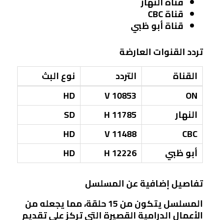
قناة النهار
قناة CBC
قناة أبو ظبي
تردد القنوات العارضة
القناة
التردد
نوع البث
HD
10853 V
ON
النهار
11785 H
SD
HD
11488 V
CBC
أبو ظبي
12226 H
HD
تفاصيل إضافية عن المسلسل
المسلسل يتكون من 15 حلقة، مما يجعله من
الأعمال الدرامية القصيرة التي تركز على تقديم