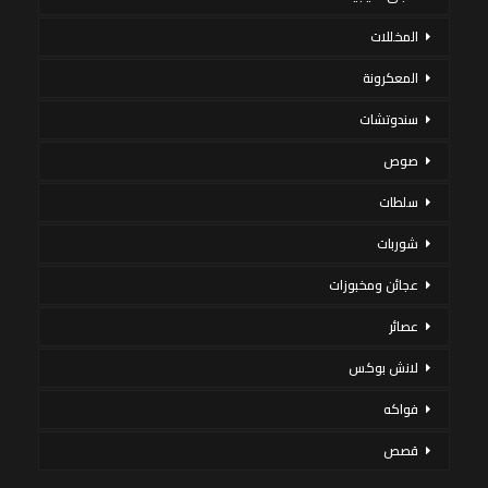
المخللات
المعكرونة
سندوتشات
صوص
سلطات
شوربات
عجائن ومخبوزات
عصائر
لانش بوكس
فواكه
قصص