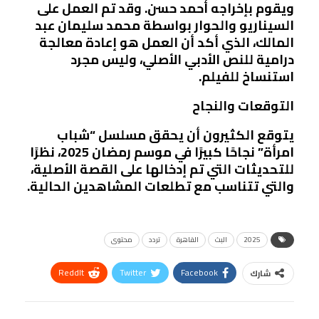
ويقوم بإخراجه أحمد حسن. وقد تم العمل على
السيناريو والحوار بواسطة محمد سليمان عبد
المالك، الذي أكد أن العمل هو إعادة معالجة
درامية للنص الأدبي الأصلي، وليس مجرد
استنساخ للفيلم.
التوقعات والنجاح
يتوقع الكثيرون أن يحقق مسلسل “شباب
امرأة” نجاحًا كبيرًا في موسم رمضان 2025، نظرًا
للتحديثات التي تم إدخالها على القصة الأصلية،
والتي تتناسب مع تطلعات المشاهدين الحالية.
2025
البث
القاهرة
تردد
محتوى
ReddIt
Twitter
Facebook
شارك
Linkedin
Facebook Messenger