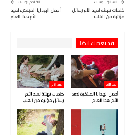
السابق بوست
القادم بوست
البريد الإلكتروني
كلمات تهنئة لعيد الأم رسائل
StumbleUpon
VK
أجمل الهدايا المبتكرة لعيد
مؤثرة من القلب
الأم هذا العام
Viber
BlackBerry
LINE
Digg
طباعة
OK.ru
Pinterest
قد يعجبك ايضا
عيد الام
عيد الام
أجمل الهدايا المبتكرة لعيد
كلمات تهنئة لعيد الأم
الأم هذا العام
رسائل مؤثرة من القلب