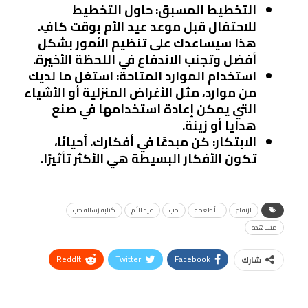
التخطيط المسبق
: حاول التخطيط
للاحتفال قبل موعد عيد الأم بوقت كافٍ.
هذا سيساعدك على تنظيم الأمور بشكل
أفضل وتجنب الاندفاع في اللحظة الأخيرة.
استخدام الموارد المتاحة
: استغل ما لديك
من موارد، مثل الأغراض المنزلية أو الأشياء
التي يمكن إعادة استخدامها في صنع
هدايا أو زينة.
الابتكار
: كن مبدعًا في أفكارك. أحيانًا،
تكون الأفكار البسيطة هي الأكثر تأثيرًا.
ارتفاع
الأطعمة
حب
عيد الأم
كتابة رسالة حب
مشاهدة
ReddIt
Twitter
Facebook
شارك
Linkedin
Facebook Messenger
WhatsApp
Telegram
Tumblr