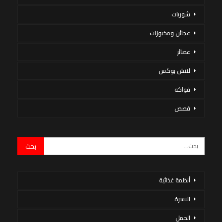
شوربات
عجائن ومخبوزات
عصائر
لانش بوكس
فواكه
قصص
أنظمة غذائية
الاسرة
الحمل