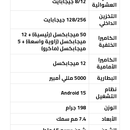
8/12 جيجابايت
العشوائية
التخزين
128/256 جيجابايت
الداخلي
50 ميجابكسل (رئيسية) + 12
الكاميرا
ميجابكسل (زاوية واسعة) + 5
الخلفية
ميجابكسل (ماكرو)
الكاميرا
12 ميجابكسل
الأمامية
البطارية
5000 مللي أمبير
نظام
Android 15
التشغيل
الوزن
198 جرام
الأبعاد
7.4 مم سمك