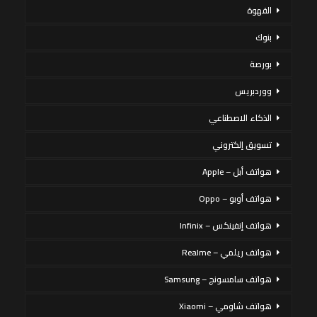
القهوة
بنوك
بورصة
ووردبريس
الذكاء الاصطناعي
تسويق إلكتروني
هواتف أبل – Apple
هواتف أوبو – Oppo
هواتف إنفينكس – Infinix
هواتف ريلمي – Realme
هواتف سامسونج – Samsung
هواتف شاومي – Xiaomi