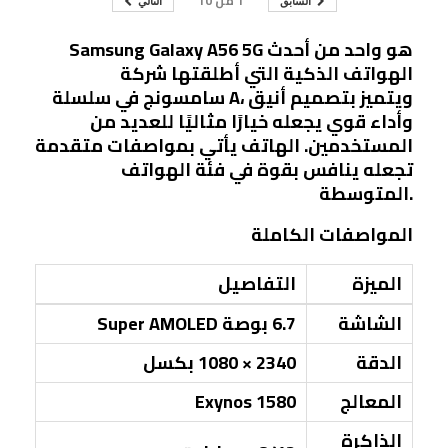
1
من
10
السابق
التالي
Samsung Galaxy A56 5G هو واحد من أحدث
الهواتف الذكية التي أطلقتها شركة
سامسونج في سلسلة A، ويتميز بتصميم أنيق
وأداء قوي يجعله خيارًا مثاليًا للعديد من
المستخدمين. الهاتف يأتي بمواصفات متقدمة
تجعله ينافس بقوة في فئة الهواتف
المتوسطة.
المواصفات الكاملة
الميزة
التفاصيل
الشاشة
6.7 بوصة Super AMOLED
الدقة
2340 × 1080 بكسل
المعالج
Exynos 1580
الذاكرة