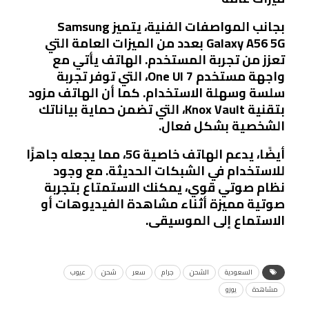
بجانب المواصفات الفنية، يتميز Samsung
Galaxy A56 5G بعدد من الميزات العامة التي
تعزز من تجربة المستخدم. الهاتف يأتي مع
واجهة مستخدم One UI 7، التي توفر تجربة
سلسة وسهلة الاستخدام. كما أن الهاتف مزود
بتقنية Knox Vault، التي تضمن حماية بياناتك
الشخصية بشكل فعال.
أيضًا، يدعم الهاتف خاصية 5G، مما يجعله جاهزًا
للاستخدام في الشبكات الحديثة. مع وجود
نظام صوتي قوي، يمكنك الاستمتاع بتجربة
صوتية مميزة أثناء مشاهدة الفيديوهات أو
الاستماع إلى الموسيقى.
السعودية
الشحن
جرام
سعر
شحن
عيوب
مشاهدة
يورو