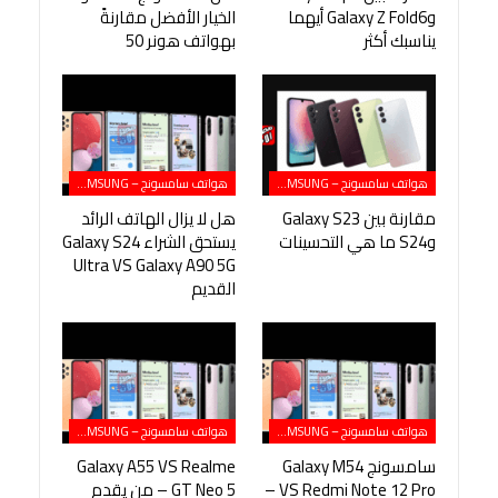
وGalaxy Z Fold6 أيهما
الخيار الأفضل مقارنةً
يناسبك أكثر
بهواتف هونر 50
هواتف سامسونج – SAMSUNG
هواتف سامسونج – SAMSUNG
مقارنة بين Galaxy S23
هل لا يزال الهاتف الرائد
وS24 ما هي التحسينات
يستحق الشراء Galaxy S24
Ultra VS Galaxy A90 5G
القديم
هواتف سامسونج – SAMSUNG
هواتف سامسونج – SAMSUNG
سامسونج Galaxy M54
Galaxy A55 VS Realme
VS Redmi Note 12 Pro –
GT Neo 5 – من يقدم