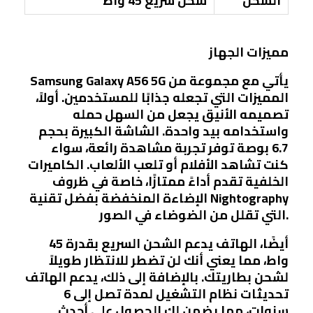
الشحن
شحن سريع 45 واط
مميزات الجهاز
Samsung Galaxy A56 5G يأتي مع مجموعة من
المميزات التي تجعله جذابًا للمستخدمين. أولاً،
تصميمه الأنيق يجعل من السهل حمله
واستخدامه بيد واحدة. الشاشة الكبيرة بحجم
6.7 بوصة توفر تجربة مشاهدة رائعة، سواء
كنت تشاهد الأفلام أو تلعب الألعاب. الكاميرات
الخلفية تقدم أداءً ممتازًا، خاصة في ظروف
الإضاءة المنخفضة بفضل تقنية Nightography
التي تقلل من الضوضاء في الصور.
أيضًا، الهاتف يدعم الشحن السريع بقدرة 45
واط، مما يعني أنك لن تضطر للانتظار طويلاً
لشحن بطاريتك. بالإضافة إلى ذلك، يدعم الهاتف
تحديثات نظام التشغيل لمدة تصل إلى 6
سنوات، مما يضمن لك الحصول على أحدث