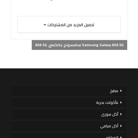
تحميل المزيد من المشاركات
Samsung Galaxy A56 5G سامسونج جالكسي A56 5G
مطبخ
مأكولات بحرية
أكل سورى
أكل صيامي
المحاشي