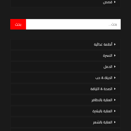
قصص
أنظمة غذائية
الاسرة
الحمل
الحياة & حب
الصحة & اللياقة
العناية بالاظافر
العناية بالبشرة
العناية بالشعر