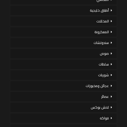
أطباق خليجية
المخللات
المعكرونة
سندوتشات
صوص
سلطات
شوربات
عجائن ومخبوزات
عصائر
لانش بوكس
فواكه