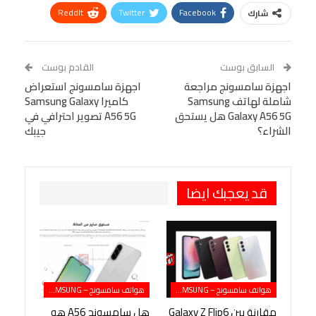
ReddIt
Twitter
Facebook
شارك
Linkedin
Facebook Messenger
WhatsApp
Telegram
Tumblr
السابق بوست
القادم بوست
البريد الإلكتروني
اجهزة سامسونج مراجعة
StumbleUpon
VK
اجهزة سامسونج استعراض
شاملة لهاتف Samsung
كاميرا Samsung Galaxy
Viber
BlackBerry
LINE
Digg
Galaxy A56 5G هل يستحق
A56 5G تصوير احترافي في
الشراء؟
جيبك
طباعة
OK.ru
Pinterest
قد يعجبك ايضا
هواتف سامسونج – SAMSUNG
هواتف سامسونج – SAMSUNG
مقارنة بين Galaxy Z Flip6
هل سامسونج A56 هو