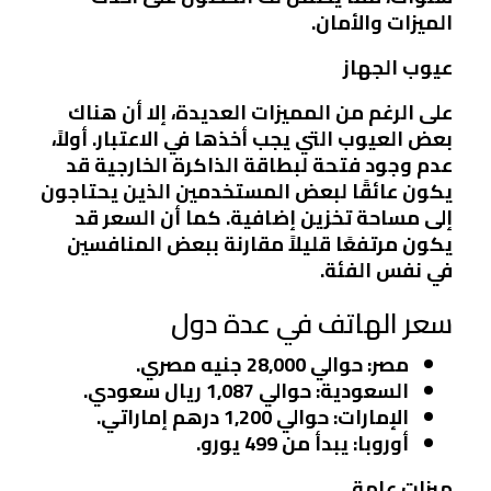
الميزات والأمان.
عيوب الجهاز
على الرغم من المميزات العديدة، إلا أن هناك
بعض العيوب التي يجب أخذها في الاعتبار. أولاً،
عدم وجود فتحة لبطاقة الذاكرة الخارجية قد
يكون عائقًا لبعض المستخدمين الذين يحتاجون
إلى مساحة تخزين إضافية. كما أن السعر قد
يكون مرتفعًا قليلاً مقارنة ببعض المنافسين
في نفس الفئة.
سعر الهاتف في عدة دول
مصر
: حوالي 28,000 جنيه مصري.
السعودية
: حوالي 1,087 ريال سعودي.
الإمارات
: حوالي 1,200 درهم إماراتي.
أوروبا
: يبدأ من 499 يورو.
ميزات عامة