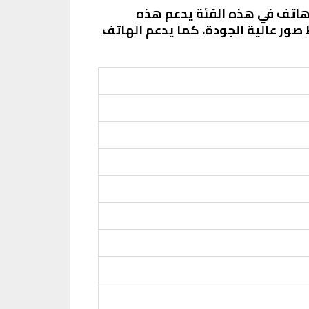
شحن السريع بقوة 45 واط، مما يجعلها أول هاتف في هذه الفئة يدعم هذه
يتيح للمستخدمين التقاط صور عالية الجودة. كما يدعم الهاتف