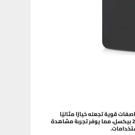
بمواصفات قوية تجعله خيارًا مثاليًا
للعديد من المستخدمين. يأتي الهاتف بشاشة Super AMOLED بحجم 6.7 بوصة ودقة 1080 × 2340 بيكسل، مما يوفر تجربة مشاهدة