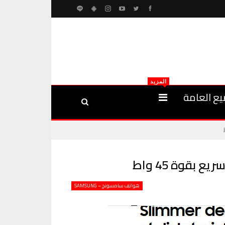
المزيد
يع العامة
هواتف سامسونج – SAMSUNG