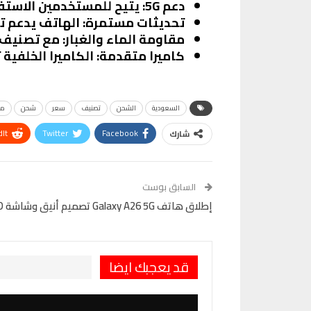
دعم 5G
: يتيح للمستخدمين الاستفا
تحديثات مستمرة
: الهاتف يدعم تحديثات نظام
مقاومة الماء والغبار
: مع تصنيف IP67، يمكن للهاتف تحمل الظروف البيئية القاس
كاميرا متقدمة
: الكاميرا الخلفية تدعم تصوير الف
السعودية
الشحن
تصنيف
سعر
شحن
مش
It
Twitter
Facebook
شارك
VK
Digg
طباعة
السابق بوست
إطلاق هاتف Galaxy A26 5G تصميم أنيق وشاشة AMOLED بحجم 6.7 بوصة
قد يعجبك ايضا