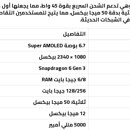
تأتي البطارية بسعة 5000 مللي أمبير، وهي تدعم ال
التقنية. الهاتف مزود بكاميرا خلفية ثلاثية بدقة 50 ميجا بيكسل، مما 
التفاصيل
6.7 بوصة Super AMOLED
1080 × 2340 بيكسل
Snapdragon 6 Gen 3
6/8 جيجا بايت RAM
128/256 جيجا بايت
ثلاثية: 50 ميجا بيكسل
12 ميجا بيكسل
5000 مللي أمبير