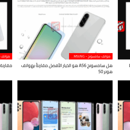
هواتف سامسونج – SAMSUNG
أيهما
هل سامسونج A56 هو الخيار الأفضل مقارنةً بهواتف
مقارنة بين Galaxy S23 وS24 
هونر 50