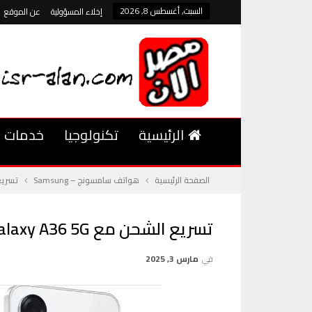
السبت, أغسطس 8, 2026
إخلاء المسؤولية
عن الموقع
الرئيسية
تكنولوجيا
خدمات
الصفحة الرئيسية
هواتف سامسونج – Samsung
تسريع الشحن مع xy A36 5G
تسريع الشحن مع Galaxy A36 5G أول هاتف في الفئة المتوسطة يدعم شحن سريع بقوة 45 واط
في
مارس 3, 2025