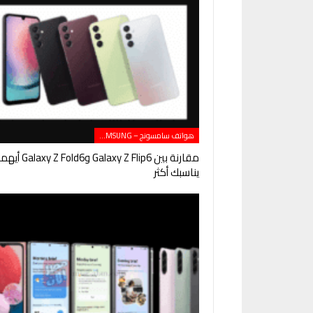
هواتف سامسونج – SAMSUNG
مقارنة بين Galaxy Z Flip6 وGalaxy Z Fold6 
يناسبك أكثر