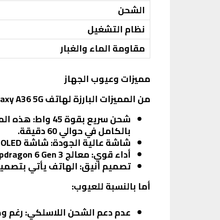
الشحن
نظام التشغيل
مقاومة الماء والغبار
مميزات وعيوب الجهاز
من المميزات البارزة لهاتف Galaxy A36 5G:
شحن سريع بقوة 45 واط
: هذه ال
بالكامل في حوالي 60 دقيقة.
شاشة عالية الجودة
: شاشة Super AMOLED توفر ألوانًا زاهية وتباينًا ممتازًا، مما يجعل تجربة المشاهدة أكثر متعة.
أداء قوي
: معالج Snapdragon 6 Gen 3 يضمن أداءً سلسًا في الألعاب والتطبيقات الثقيلة.
تصميم أنيق
: الهاتف يأتي بتصمي
أما بالنسبة للعيوب:
عدم دعم الشحن اللاسلكي
: رغم و