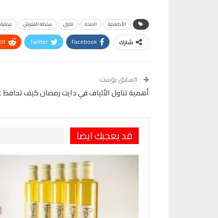
الأطعمة
الصحة
تناول
سلطة الفتوش
عملية 
It
Twitter
Facebook
شارك
VK
Digg
طباعة
السابق بوست
أهمية تناول الألياف في دايت رمضان كيف تحافظ
قد يعجبك ايضا