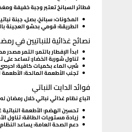
فطائر السبانخ تعتبر وجبة خفيفة ومغذ
المكونات
: سبانخ، بصل، جبنة نبات
الطريقة
: قومي بحشو العجينة بال
نصائح غذائية للنباتيين في رمض
ابدأ الإفطار بالتمر
: التمر مصدر مم
تناول شوربة الخضار
: تساعد على ت
شرب الماء بكميات كافية
: احرصي
تجنب الأطعمة المالحة
: الأطعمة 
فوائد الدايت النباتي
اتباع نظام غذائي نباتي خلال رمضان له 
تحسين الهضم
: الأطعمة النباتية
زيادة مستويات الطاقة
: تناول ال
دعم الصحة العامة
: يساعد النظام 