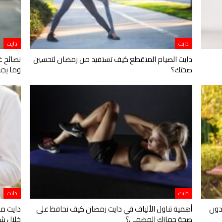
دايت
دايت
دايت الصيام المتقطع كيف تستفيد من رمضان لتحسين
نصائح غ
صحتك؟
وما يجب
دايت
دايت
دون
أهمية تناول الألياف في دايت رمضان كيف تحافظ على
دايت من
صحة جهازك الهضمي؟
خلال ش