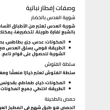
وصفات إفطار نباتية
شوربة العدس بالخضار
شوربة العدس تعتبر من الأطباق الأساسي
بالشبع لفترة طويلة. لتحضيرها، يمكنك 
المكونات
: عدس، جزر، بطاطس، بص
الطريقة
: قومي بسلق العدس مع ا
الشوربة للحصول على قوام ناعم.
سلطة الفتوش
سلطة الفتوش تعتبر خيارًا منعشًا ومغذ
المكونات
: خيار، طماطم، بقدونس، 
الطريقة
: اخلطي جميع المكونات م
حمص بالطحينة
الحمص هو طبق شهير في المطبخ العربي، و