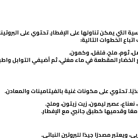
ة التي يمكن تناولها على الإفطار. تحتوي على البروتين
اتباع الخطوات التالية:
ل، ثوم، ملح، فلفل، وكمون.
لخضار المقطعة في ماء مغلي، ثم أضيفي التوابل واط
يًا. تحتوي على مكونات غنية بالفيتامينات والمعادن.
نعناع، عصير ليمون، زيت زيتون، وملح.
عًا وقدميها كطبق جانبي مع الإفطار.
يعتبر مصدرًا جيدًا للبروتين النباتي.