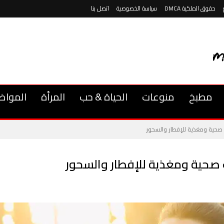
حقوق الملكية DMCA
سياسة الخصوصية
اتصل بنا
مطبخ
منوعات
الحياة & حب
المرأة
المواض
صحية ومغذية للإفطار والسحور
صحية ومغذية للإفطار والسحور