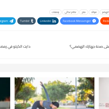
الهضم
فوائد
ملح
نظام غذائي
وصفات
legram
Tumblr
Linkedin
Facebook Messenger
Redd
Pinterest
OK.ru
 على صحة جهازك الهضمي؟
دايت الكيتو في رمضا