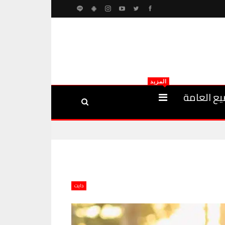
المزيد
يع العامة
دايت