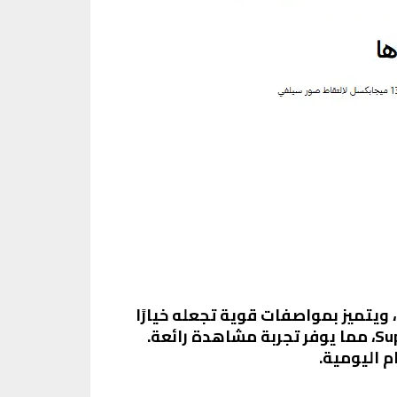
امسونج، ويتميز بمواصفات قوية تجعله خيارًا
مثاليًا للعديد من المستخدمين. يأتي الهاتف بشاشة كبيرة بحجم 6.7 بوصة من نوع Super AMOLED، مما يوفر تجربة مشاهدة رائعة.