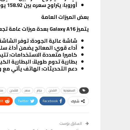
أوروبا
: يتراوح سعره بين 158.92 يورو إلى 174.99 يورو.
بعض الميزات العامة
يتميز Galaxy A16 بعدة ميزات عامة تجعل منه خيارًا جذابًا. من بين هذه الميزات:
شاشة عالية الجودة
: توفر الشاشة
أداء قوي
: المعالج يضمن أداءً سل
كاميرا متعددة الاستخدامات
: تتي
بطارية تدوم طويلاً
: البطارية الك
دعم التحديثات
: الهاتف يأتي مع 
السعودية
الشحن
جرام
سعر
للشحن
مش
It
Twitter
Facebook
شارك
VK
Digg
طباعة
السابق بوست