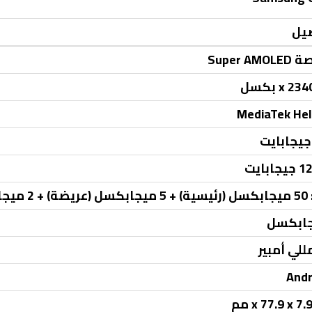
يل
MediaTek Hel
بايت
(ماكرو)
Andr