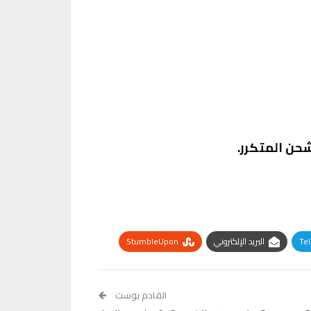
شحن المتكرر.
Te
البريد الإلكتروني
StumbleUpon
القادم بوست