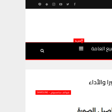
المزيد
يع العامة
هواتف سامسونج – SAMSUNG