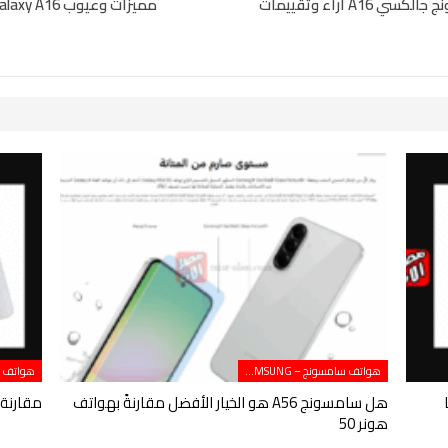
هواتف سامسونج – SAMSUNG
أيهما
هل سامسونج A56 هو الخيار الأفضل مقارنةً بهواتف
مقارنة بين Galaxy S23 وS24 
هونر 50