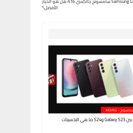
مميزات وعيوب Samsung Galaxy A16 سامسونج جالكسي A16 هل هو الخيار
الأفضل؟
هواتف سامسونج – SAMSUNG
ما هي التحسينات