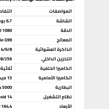
المواصفات
التفاص
الشاشة
6.7 بوصة Super AMOLED
الدقة
1080 x 2340 بكسل
المعالج
io G99
الذاكرة العشوائية
4/6/8 جيجابايت
التخزين الداخلي
128/256 جيجا
الكاميرا الخلفية
ثلاثية: 50 ميجابكسل (رئيسية) + 5 ميجابكسل (عريضة) + 2 ميجابكسل 
الكاميرا الأمامية
13 ميجابكسل
البطارية
5000 مللي أمبير
نظام التشغيل
oid 14
الأبعاد
164.4 x 77.9 x 7.9 مم