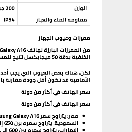
الوزن
200 جرام
مقاومة الماء والغبار
IP54
مميزات وعيوب الجهاز
الخلفية بدقة 50 ميجابكسل تتيح للمستخدمين التقاط صور عالية الجودة، بالإضافة إلى البطارية الكبيرة التي تدوم لفترة طويلة.
لكن، هناك بعض العيوب التي يجب أخذها 
الأمامية قد تكون أقل جودة مقارنة بال
سعر الهاتف في أكثر من دولة
سعر الهاتف في أكثر من دولة
مصر
: يتراوح سعر Samsung Galaxy A16 بين 7500 إلى 9600 جنيه مصري حسب النسخة.
السعودية
: يتراوح سعره بين 650 إلى 700 ريال سعودي.
الإمارات
: يتراوح سعره بين 600 إلى 700 درهم إماراتي.