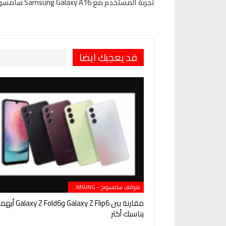
تجربة المستخدم مع Samsung Galaxy A16 سامسونج جالكسي A16 آراء وتقييمات
قد يعجبك ايضا
هواتف سامسونج – SAMSUNG
مقارنة بين Galaxy Z Flip6 وGalaxy Z Fold6 
يناسبك أكثر