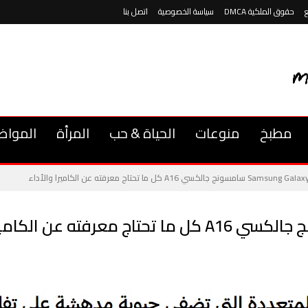
حقوق الملكية DMCA
سياسة الخصوصية
اتصل بنا
مطبخ
منوعات
الحياة & حب
المرأة
المواض
 سامسونج جالكسي A16 كل ما تحتاج معرفته عن الكاميرا والأداء