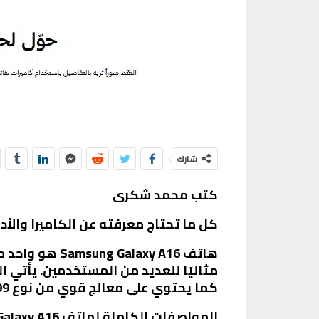
شارك
كتب محمد شكرى
Samsung Galaxy A16: كل ما تحتاج معرفته عن الكاميرا والأد
هاتف axy A16
كما يحتوي على معالج قوي من نوع MediaTek Helio G99، مما يضمن أداءً سلسًا في جميع المهام اليومية.
المواصفات الكاملة لهاتف Samsung Galaxy A16