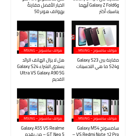
وGalaxy Z Fold6 أيهما
الخيار الأفضل مقارنةً
يناسبك أكثر
بهواتف هونر 50
هواتف سامسونج – SAMSUNG
هواتف سامسونج – SAMSUNG
مقارنة بين Galaxy S23
هل لا يزال الهاتف الرائد
وS24 ما هي التحسينات
يستحق الشراء Galaxy S24
Ultra VS Galaxy A90 5G
القديم
هواتف سامسونج – SAMSUNG
هواتف سامسونج – SAMSUNG
سامسونج Galaxy M54
Galaxy A55 VS Realme
VS Redmi Note 12 Pro –
GT Neo 5 – من يقدم