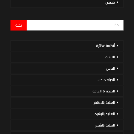
قصص
أنظمة غذائية
الاسرة
الحمل
الحياة & حب
الصحة & اللياقة
العناية بالاظافر
العناية بالبشرة
العناية بالشعر