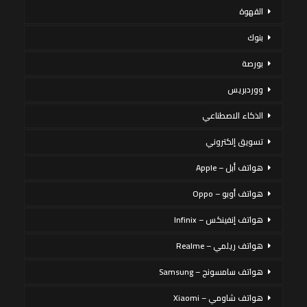
القهوة
بنوك
بورصة
ووردبريس
الذكاء الاصطناعي
تسويق إلكتروني
هواتف أبل – Apple
هواتف أوبو – Oppo
هواتف إنفينكس – Infinix
هواتف ريلمي – Realme
هواتف سامسونج – Samsung
هواتف شاومي – Xiaomi