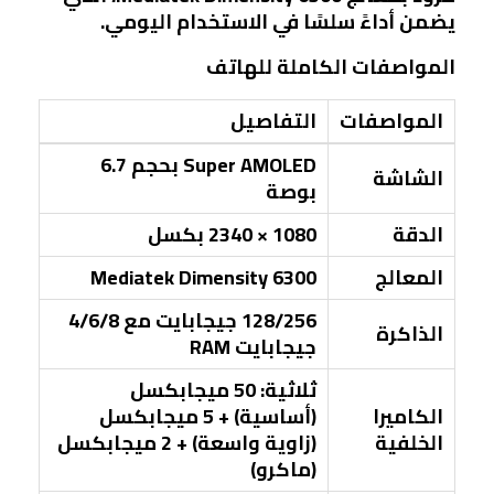
يضمن أداءً سلسًا في الاستخدام اليومي.
المواصفات الكاملة للهاتف
المواصفات
التفاصيل
Super AMOLED بحجم 6.7
الشاشة
بوصة
الدقة
1080 × 2340 بكسل
المعالج
Mediatek Dimensity 6300
128/256 جيجابايت مع 4/6/8
الذاكرة
جيجابايت RAM
ثلاثية: 50 ميجابكسل
الكاميرا
(أساسية) + 5 ميجابكسل
الخلفية
(زاوية واسعة) + 2 ميجابكسل
(ماكرو)