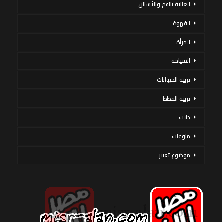
العناية بالفم والأسنان
القهوة
المرأة
السياحة
تربية الحيوانات
تربية القطط
دايت
منوعات
موضوع تعبير