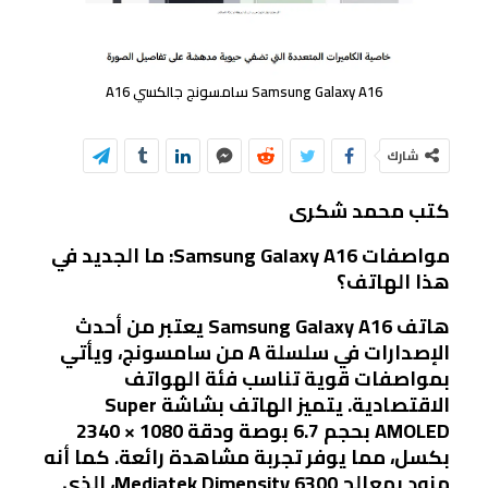
Samsung Galaxy A16 سامسونج جالكسي A16
شارك
كتب محمد شكرى
مواصفات Samsung Galaxy A16: ما الجديد في
هذا الهاتف؟
هاتف Samsung Galaxy A16 يعتبر من أحدث
الإصدارات في سلسلة A من سامسونج، ويأتي
بمواصفات قوية تناسب فئة الهواتف
الاقتصادية. يتميز الهاتف بشاشة Super
AMOLED بحجم 6.7 بوصة ودقة 1080 × 2340
بكسل، مما يوفر تجربة مشاهدة رائعة. كما أنه
مزود بمعالج Mediatek Dimensity 6300، الذي