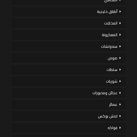
أطباق خليجية
المخللات
المعكرونة
سندوتشات
صوص
سلطات
شوربات
عجائن ومخبوزات
عصائر
لانش بوكس
فواكه