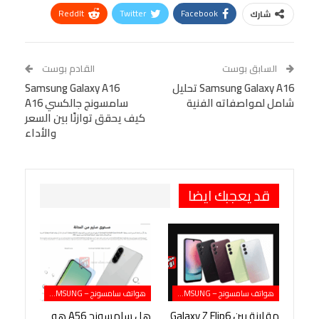
ReddIt
Twitter
Facebook
شارك
Linkedin
Facebook Messenger
WhatsApp
Telegram
Tumblr
السابق بوست
القادم بوست
البريد الإلكتروني
Samsung Galaxy A16 تحليل
StumbleUpon
VK
Samsung Galaxy A16
شامل لمواصفاته الفنية
سامسونج جالكسي A16
Viber
BlackBerry
LINE
Digg
كيف يحقق توازنًا بين السعر
والأداء
طباعة
OK.ru
Pinterest
قد يعجبك ايضا
هواتف سامسونج – SAMSUNG
هواتف سامسونج – SAMSUNG
مقارنة بين Galaxy Z Flip6
هل سامسونج A56 هو