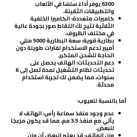
6300 يوفر أداءً سلسًا في الألعاب
والتطبيقات الثقيلة.
كاميرات متعددة
: الكاميرا الخلفية
الثلاثية تتيح لك التقاط صور بجودة عالية
في مختلف الظروف.
بطارية قوية
: سعة البطارية 5000 مللي
أمبير تدعم الاستخدام لفترات طويلة دون
الحاجة للشحن المتكرر.
دعم التحديثات
: الهاتف يحصل على
تحديثات نظام التشغيل لمدة تصل إلى 6
سنوات، مما يضمن لك تجربة استخدام
محدثة.
أما بالنسبة للعيوب:
عدم وجود منفذ سماعة رأس
: الهاتف لا
يأتي مع منفذ 3.5 مم، مما قد يكون مزعجًا
للبعض.
وزن الهاتف
: قد يعتبر البعض أن وزن