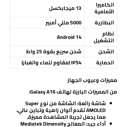
الكاميرا
13 ميجابكسل
الأمامية
البطارية
5000 مللي أمبير
نظام
Android 14
التشغيل
الشحن
شحن سريع بقوة 25 واط
الحماية
IP54 (مقاوم للماء والغبار)
مميزات وعيوب الجهاز
من المميزات البارزة لهاتف Galaxy A16:
شاشة رائعة
: الشاشة من نوع Super
AMOLED تقدم ألوان زاهية وتباين عالي،
مما يجعل تجربة المشاهدة مميزة.
أداء جيد
: المعالج Mediatek Dimensity