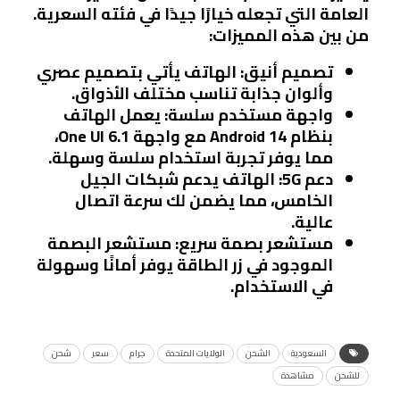
العامة التي تجعله خيارًا جيدًا في فئته السعرية.
من بين هذه المميزات:
تصميم أنيق
: الهاتف يأتي بتصميم عصري
وألوان جذابة تناسب مختلف الأذواق.
واجهة مستخدم سلسة
: يعمل الهاتف
بنظام Android 14 مع واجهة One UI 6.1،
مما يوفر تجربة استخدام سلسة وسهلة.
دعم 5G
: الهاتف يدعم شبكات الجيل
الخامس، مما يضمن لك سرعة اتصال
عالية.
مستشعر بصمة سريع
: مستشعر البصمة
الموجود في زر الطاقة يوفر أمانًا وسهولة
في الاستخدام.
السعودية
الشحن
الولايات المتحدة
جرام
سعر
شحن
للشحن
مشاهدة