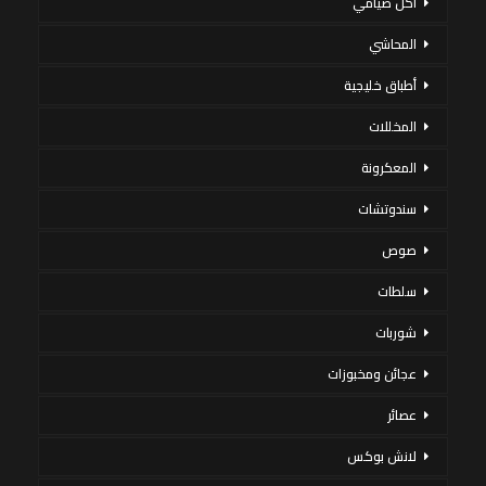
أكل صيامي
المحاشي
أطباق خليجية
المخللات
المعكرونة
سندوتشات
صوص
سلطات
شوربات
عجائن ومخبوزات
عصائر
لانش بوكس