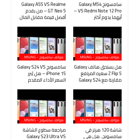
سامسونج Galaxy M54
Galaxy A55 VS Realme
VS Redmi Note 12 Pro –
GT Neo 5 – من يقدم
أيهما يدوم أكثر
أفضل قيمة مقابل المال
هواتف سامسونج – SAMSUNG
هواتف سامسونج – SAMSUNG
هل يستحق هاتف Galaxy
سامسونج Galaxy S24 VS
Z Flip 5 سعره المرتفع
iPhone 15 – هل يُبرر
مقارنة مع Galaxy S24
السعر الأداء المقدم
هواتف سامسونج – SAMSUNG
هواتف سامسونج – SAMSUNG
شاشة 120 هرتز في
مراجعة سطوع الشاشة
سامسونج.. هل هي
Galaxy S23 Ultra VS