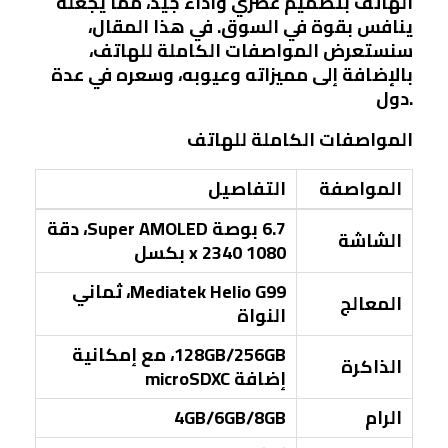
الهاتف بتصميم عصري وأداء جيد، مما يجعله
ينافس بقوة في السوق. في هذا المقال،
سنستعرض المواصفات الكاملة للهاتف،
بالإضافة إلى مميزاته وعيوبه، وسعره في عدة
دول.
المواصفات الكاملة للهاتف
المواصفة
التفاصيل
6.7 بوصة Super AMOLED، دقة
الشاشة
1080 x 2340 بكسل
Mediatek Helio G99، ثماني
المعالج
النواة
128GB/256GB، مع إمكانية
الذاكرة
إضافة microSDXC
الرام
4GB/6GB/8GB