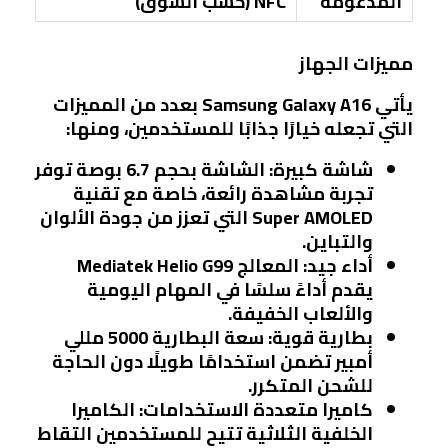
المدعومة
NFC (حسب السوق)
مميزات الجهاز
يأتي Samsung Galaxy A16 بعدد من المميزات
التي تجعله خيارًا جذابًا للمستخدمين، ومنها:
شاشة كبيرة
: الشاشة بحجم 6.7 بوصة توفر
تجربة مشاهدة رائعة، خاصة مع تقنية
Super AMOLED التي تعزز من جودة الألوان
والتباين.
أداء جيد
: المعالج Mediatek Helio G99
يقدم أداءً سلسًا في المهام اليومية
والألعاب الخفيفة.
بطارية قوية
: سعة البطارية 5000 مللي
أمبير تضمن استخدامًا طويلًا دون الحاجة
للشحن المتكرر.
كاميرا متعددة الاستخدامات
: الكاميرا
الخلفية الثلاثية تتيح للمستخدمين التقاط