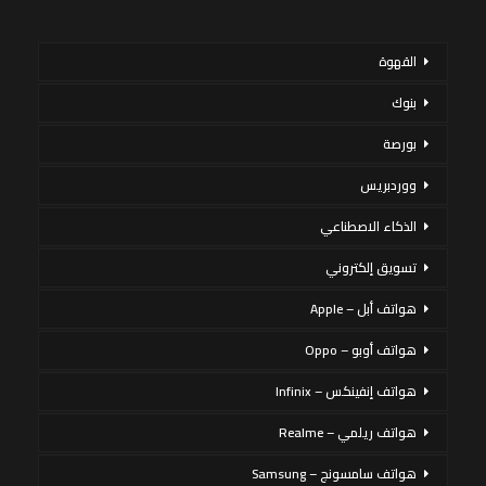
القهوة
بنوك
بورصة
ووردبريس
الذكاء الاصطناعي
تسويق إلكتروني
هواتف أبل – Apple
هواتف أوبو – Oppo
هواتف إنفينكس – Infinix
هواتف ريلمي – Realme
هواتف سامسونج – Samsung