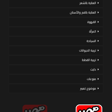
العناية بالشعر
العناية بالفم والأسنان
القهوة
المرأة
السياحة
تربية الحيوانات
تربية القطط
دايت
منوعات
موضوع تعبير