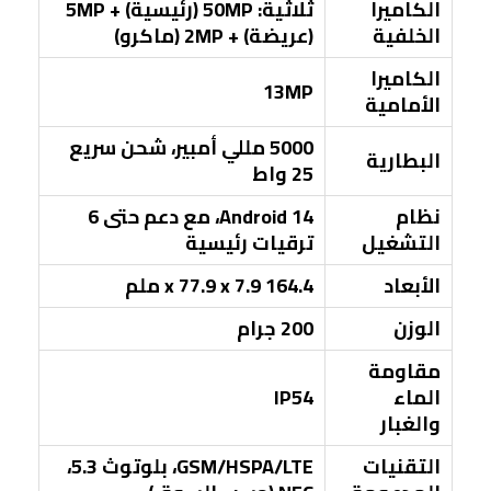
الكاميرا
ثلاثية: 50MP (رئيسية) + 5MP
الخلفية
(عريضة) + 2MP (ماكرو)
الكاميرا
13MP
الأمامية
5000 مللي أمبير، شحن سريع
البطارية
25 واط
نظام
Android 14، مع دعم حتى 6
التشغيل
ترقيات رئيسية
الأبعاد
164.4 x 77.9 x 7.9 ملم
الوزن
200 جرام
مقاومة
الماء
IP54
والغبار
التقنيات
GSM/HSPA/LTE، بلوتوث 5.3،