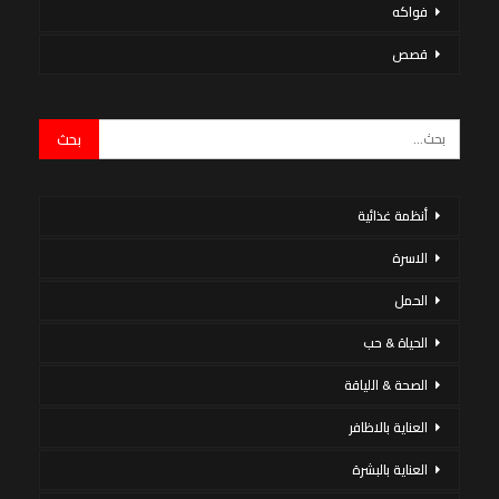
فواكه
قصص
أنظمة غذائية
الاسرة
الحمل
الحياة & حب
الصحة & اللياقة
العناية بالاظافر
العناية بالبشرة