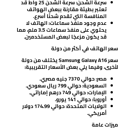
سرعة الشحن
: سرعة الشحن 25 واط قد
تعتبر بطيئة مقارنة ببعض الهواتف
المنافسة التي تقدم شحنًا أسرع.
عدم وجود منفذ سماعات
: الهاتف لا
يحتوي على منفذ سماعات 3.5 ملم، مما
قد يكون مزعجًا لبعض المستخدمين.
سعر الهاتف في أكثر من دولة
سعر Samsung Galaxy A16 يختلف من دولة
لأخرى، وفيما يلي بعض الأسعار التقريبية:
مصر
: حوالي 7370 جنيه مصري.
السعودية
: حوالي 799 ريال سعودي.
الإمارات
: حوالي 749 درهم إماراتي.
أوروبا
: حوالي 141 يورو.
الولايات المتحدة
: حوالي 174.99 دولار
أمريكي.
ميزات عامة