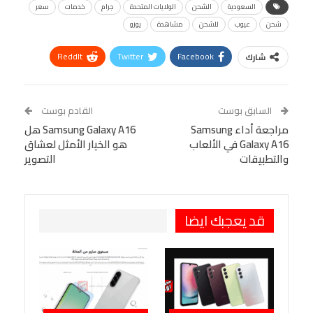
السعودية
الشحن
الولايات المتحدة
جرام
خدمات
سعر
شحن
عيوب
للشحن
مشاهدة
يورو
ReddIt
Twitter
Facebook
شارك
Linkedin
Facebook Messenger
WhatsApp
Telegram
Tumblr
السابق بوست
القادم بوست
البريد الإلكتروني
مراجعة أداء Samsung
StumbleUpon
VK
Samsung Galaxy A16 هل
Galaxy A16 في الألعاب
هو الخيار الأمثل لعشاق
Viber
BlackBerry
LINE
Digg
والتطبيقات
التصوير
طباعة
OK.ru
Pinterest
قد يعجبك ايضا