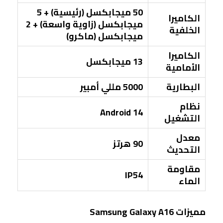
50 ميجابكسل (رئيسية) + 5
الكاميرا
ميجابكسل (زاوية واسعة) + 2
الخلفية
ميجابكسل (ماكرو)
الكاميرا
13 ميجابكسل
الأمامية
البطارية
5000 مللي أمبير
نظام
Android 14
التشغيل
معدل
90 هرتز
التحديث
مقاومة
IP54
الماء
مميزات Samsung Galaxy A16