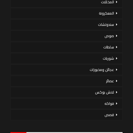
المخللات
المعكرونة
سندوتشات
صوص
سلطات
شوربات
عجائن ومخبوزات
عصائر
لانش بوكس
فواكه
قصص