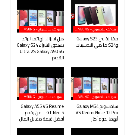
هواتف سامسونج – SAMSUNG
هواتف سامسونج – SAMSUNG
مقارنة بين Galaxy S23
هل لا يزال الهاتف الرائد
وS24 ما هي التحسينات
يستحق الشراء Galaxy S24
Ultra VS Galaxy A90 5G
القديم
هواتف سامسونج – SAMSUNG
هواتف سامسونج – SAMSUNG
سامسونج Galaxy M54
Galaxy A55 VS Realme
VS Redmi Note 12 Pro –
GT Neo 5 – من يقدم
أيهما يدوم أكثر
أفضل قيمة مقابل المال