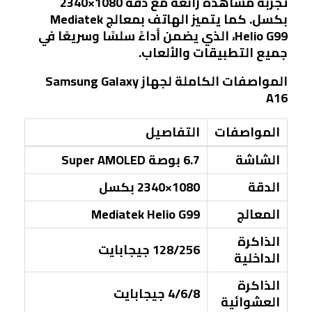
تجربة مشاهدة رائعة مع دقة 1080×2340
بكسل. كما يتميز الهاتف بمعالج Mediatek
Helio G99، الذي يضمن أداءً سلسًا وسريعًا في
جميع التطبيقات والألعاب.
المواصفات الكاملة لجهاز Samsung Galaxy
A16
المواصفات
التفاصيل
الشاشة
6.7 بوصة Super AMOLED
الدقة
1080×2340 بكسل
المعالج
Mediatek Helio G99
الذاكرة
128/256 جيجابايت
الداخلية
الذاكرة
4/6/8 جيجابايت
العشوائية