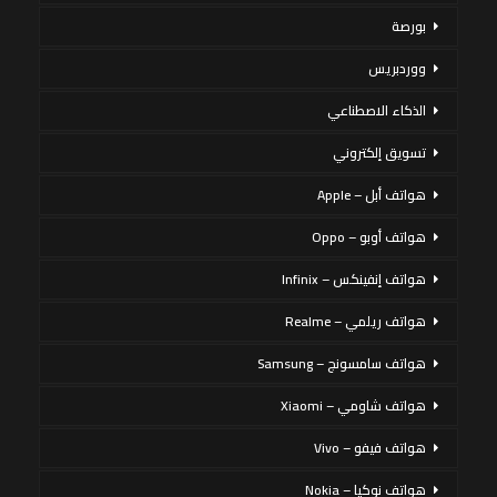
بورصة
ووردبريس
الذكاء الاصطناعي
تسويق إلكتروني
هواتف أبل – Apple
هواتف أوبو – Oppo
هواتف إنفينكس – Infinix
هواتف ريلمي – Realme
هواتف سامسونج – Samsung
هواتف شاومي – Xiaomi
هواتف فيفو – Vivo
هواتف نوكيا – Nokia