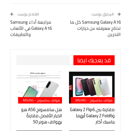
Linkedin
Facebook Messenger
WhatsApp
Telegram
Tumblr
السابق بوست
القادم بوست
البريد الإلكتروني
Samsung Galaxy A16 كل ما
StumbleUpon
VK
مراجعة أداء Samsung
تحتاج معرفته عن خيارات
Galaxy A16 في الألعاب
Viber
BlackBerry
LINE
Digg
التخزين
والتطبيقات
طباعة
OK.ru
Pinterest
قد يعجبك ايضا
هواتف سامسونج – SAMSUNG
هواتف سامسونج – SAMSUNG
مقارنة بين Galaxy Z Flip6
هل سامسونج A56 هو
وGalaxy Z Fold6 أيهما
الخيار الأفضل مقارنةً
يناسبك أكثر
بهواتف هونر 50