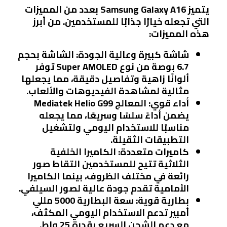
يتميز Samsung Galaxy A16 بعدد من المميزات
التي تجعله خيارًا جذابًا للمستخدمين. من أبرز
هذه المميزات:
شاشة كبيرة وعالية الجودة
: الشاشة بحجم
6.7 بوصة من نوع Super AMOLED توفر
ألوانًا زاهية وتفاصيل دقيقة، مما يجعلها
مثالية لمشاهدة الفيديوهات والألعاب.
أداء قوي
: المعالج Mediatek Helio G99
يضمن أداءً سلسًا وسريعًا، مما يجعله
مناسبًا للاستخدام اليومي ولتشغيل
التطبيقات الثقيلة.
كاميرات متعددة
: الكاميرا الخلفية
الثلاثية تتيح للمستخدمين التقاط صور
رائعة في مختلف الظروف، بينما الكاميرا
الأمامية تقدم جودة عالية لصور السيلفي.
بطارية قوية
: سعة البطارية 5000 مللي
أمبير تدعم الاستخدام اليومي المكثف،
مع دعم الشحن السريع بقدرة 25 واط.