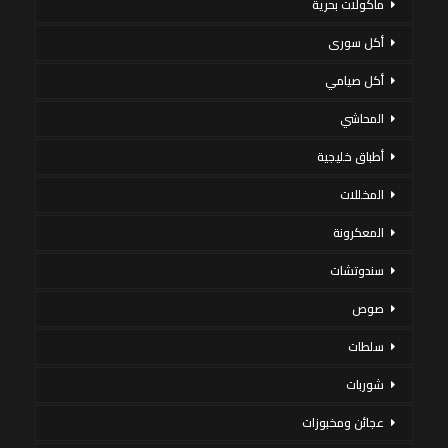
مأكولات بحرية
أكل سورى
أكل صيامي
المحاشي
أطباق خليجية
المخللات
المعكرونة
سندوتشات
صوص
سلطات
شوربات
عجائن ومخبوزات