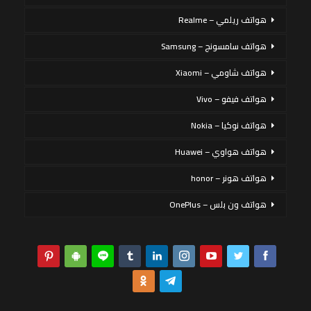
هواتف ريلمي – Realme
هواتف سامسونج – Samsung
هواتف شاومي – Xiaomi
هواتف فيفو – Vivo
هواتف نوكيا – Nokia
هواتف هواوي – Huawei
هواتف هونر – honor
هواتف ون بلس – OnePlus