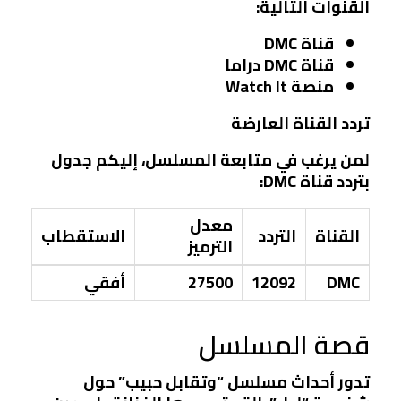
القنوات التالية:
قناة DMC
قناة DMC دراما
منصة Watch It
تردد القناة العارضة
لمن يرغب في متابعة المسلسل، إليكم جدول
بتردد قناة DMC:
معدل
القناة
التردد
الاستقطاب
الترميز
DMC
12092
27500
أفقي
قصة المسلسل
تدور أحداث مسلسل “وتقابل حبيب” حول