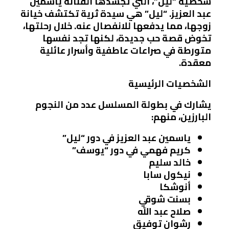
شخصية “ليل”، التي تجسدها الفنانة ياسمين
عبد العزيز. “ليل” هي سيدة ثرية تكتشف خيانة
زوجها، مما يدفعها للانفصال عنه. خلال رحلتها،
تخوض قصة حب جديدة، لكنها تجد نفسها
متورطة في صراعات عاطفية وأسرار عائلية
معقدة.
الشخصيات الرئيسية
يشارك في بطولة المسلسل عدد من النجوم
البارزين، منهم:
ياسمين عبد العزيز
في دور “ليل”
كريم فهمي
في دور “يوسف”
خالد سليم
نيكول سابا
أنوشكا
بسنت شوقي
صلاح عبد الله
رشوان توفيق