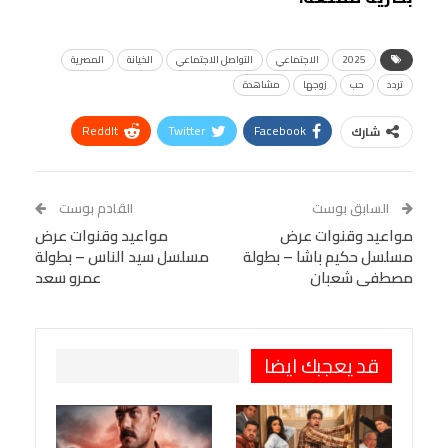
2025
الاجتماعي
التواصل الاجتماعي
الخيانة
المصرية
تردد
حب
زوجها
مشاهدة
ReddIt
Twitter
Facebook
شارك
Linkedin
Facebook Messenger
WhatsApp
Telegram
Tumblr
السابق بوست
القادم بوست
البريد الإلكتروني
مواعيد وقنوات عرض
StumbleUpon
VK
مواعيد وقنوات عرض
مسلسل حكيم باشا – بطولة
مسلسل سيد الناس – بطولة
Viber
BlackBerry
LINE
Digg
مصطفى شعبان
عمرو سعد
طباعة
OK.ru
Pinterest
قد يعجبك ايضا