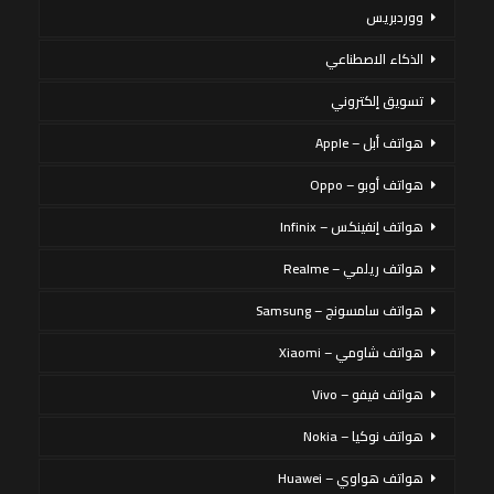
ووردبريس
الذكاء الاصطناعي
تسويق إلكتروني
هواتف أبل – Apple
هواتف أوبو – Oppo
هواتف إنفينكس – Infinix
هواتف ريلمي – Realme
هواتف سامسونج – Samsung
هواتف شاومي – Xiaomi
هواتف فيفو – Vivo
هواتف نوكيا – Nokia
هواتف هواوي – Huawei