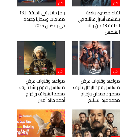
فن
فن
لقاء مصيري ولعة
رامز جلال في الحلقة الـ13
يكتشف أسرار عائلته في
مفاجآت وضحايا جديدة
الحلقة 13 من ولاد
في رمضان 2025
الشمس
فن
فن
مواعيد وقنوات عرض
مواعيد وقنوات عرض
مسلسل فهد البطل تأليف
مسلسل حكيم باشا تأليف
محمود حمدان وإخراج
محمد الشواف وإخراج
محمد عبد السلام
أحمد خالد أمين