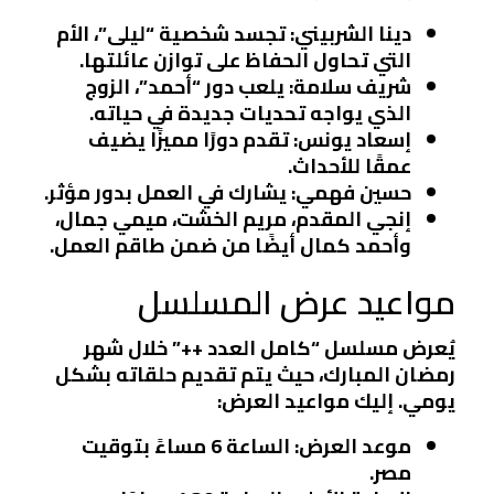
دينا الشربيني
: تجسد شخصية “ليلى”، الأم
التي تحاول الحفاظ على توازن عائلتها.
شريف سلامة
: يلعب دور “أحمد”، الزوج
الذي يواجه تحديات جديدة في حياته.
إسعاد يونس
: تقدم دورًا مميزًا يضيف
عمقًا للأحداث.
حسين فهمي
: يشارك في العمل بدور مؤثر.
إنجي المقدم
،
مريم الخشت
،
ميمي جمال
،
و
أحمد كمال
أيضًا من ضمن طاقم العمل.
مواعيد عرض المسلسل
يُعرض مسلسل “كامل العدد ++” خلال شهر
رمضان المبارك، حيث يتم تقديم حلقاته بشكل
يومي. إليك مواعيد العرض:
موعد العرض
: الساعة 6 مساءً بتوقيت
مصر.