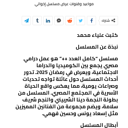
مواعيد وقنوات عرض مسلسل إخواتي
شارك
كتبت علياء محمد
نبذة عن المسلسل
مسلسل “كامل العدد ++” هو عمل درامي
مصري يجمع بين الكوميديا والدراما
الاجتماعية، ويعرض في رمضان 2025. تدور
أحداث المسلسل حول عائلة تواجه تحديات
وصراعات يومية، مما يعكس واقع الحياة
الأسرية في المجتمع المصري. المسلسل من
بطولة النجمة دينا الشربيني والنجم شريف
سلامة، ويضم مجموعة من الفنانين المميزين
مثل إسعاد يونس وحسين فهمي.
أبطال المسلسل