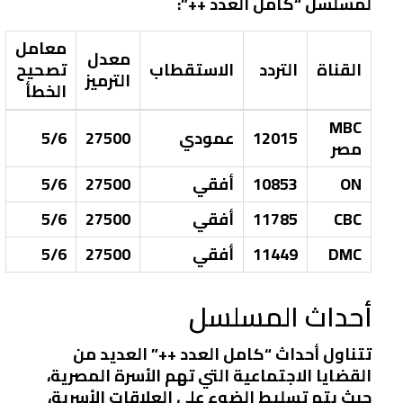
لمسلسل “كامل العدد ++”:
معامل
معدل
القناة
التردد
الاستقطاب
تصحيح
الترميز
الخطأ
MBC
12015
عمودي
27500
5/6
مصر
ON
10853
أفقي
27500
5/6
CBC
11785
أفقي
27500
5/6
DMC
11449
أفقي
27500
5/6
أحداث المسلسل
تتناول أحداث “كامل العدد ++” العديد من
القضايا الاجتماعية التي تهم الأسرة المصرية،
حيث يتم تسليط الضوء على العلاقات الأسرية،