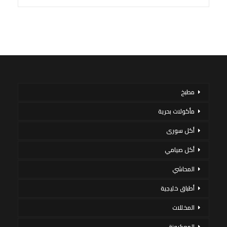
مطبخ
مأكولات بحرية
أكل سورى
أكل صيامي
المحاشي
أطباق خليجية
المخللات
المعكرونة