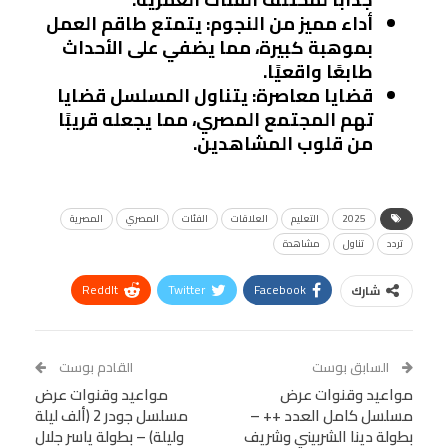
أداء مميز من النجوم
: يتمتع طاقم العمل
بموهبة كبيرة، مما يضفي على الأحداث
طابعًا واقعيًا.
قضايا معاصرة
: يتناول المسلسل قضايا
تهم المجتمع المصري، مما يجعله قريبًا
من قلوب المشاهدين.
2025
التعليم
العلاقات
الفئات
المصري
المصرية
تردد
تناول
مشاهدة
ReddIt
Twitter
Facebook
شارك
Linkedin
Facebook Messenger
WhatsApp
Telegram
Tumblr
السابق بوست
القادم بوست
البريد الإلكتروني
مواعيد وقنوات عرض
StumbleUpon
VK
مواعيد وقنوات عرض
مسلسل كامل العدد ++ –
مسلسل جودر 2 (ألف ليلة
Viber
BlackBerry
LINE
Digg
بطولة دينا الشربيني وشريف
وليلة) – بطولة ياسر جلال