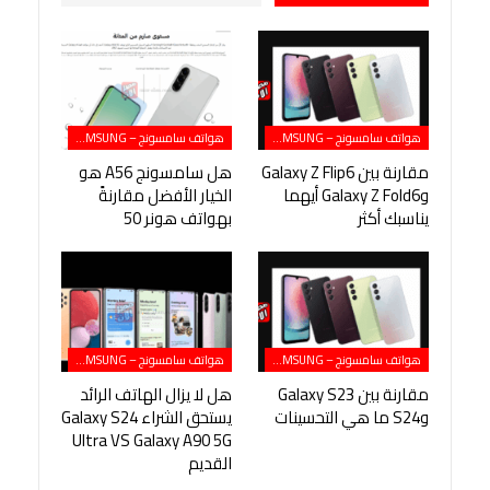
هواتف سامسونج – SAMSUNG
هواتف سامسونج – SAMSUNG
مقارنة بين Galaxy Z Flip6
هل سامسونج A56 هو
وGalaxy Z Fold6 أيهما
الخيار الأفضل مقارنةً
يناسبك أكثر
بهواتف هونر 50
هواتف سامسونج – SAMSUNG
هواتف سامسونج – SAMSUNG
مقارنة بين Galaxy S23
هل لا يزال الهاتف الرائد
وS24 ما هي التحسينات
يستحق الشراء Galaxy S24
Ultra VS Galaxy A90 5G
القديم