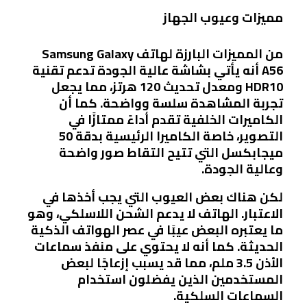
مميزات وعيوب الجهاز
من المميزات البارزة لهاتف Samsung Galaxy
A56 أنه يأتي بشاشة عالية الجودة تدعم تقنية
HDR10 ومعدل تحديث 120 هرتز، مما يجعل
تجربة المشاهدة سلسة وواضحة. كما أن
الكاميرات الخلفية تقدم أداءً ممتازًا في
التصوير، خاصة الكاميرا الرئيسية بدقة 50
ميجابكسل التي تتيح التقاط صور واضحة
وعالية الجودة.
لكن هناك بعض العيوب التي يجب أخذها في
الاعتبار. الهاتف لا يدعم الشحن اللاسلكي، وهو
ما يعتبره البعض عيبًا في عصر الهواتف الذكية
الحديثة. كما أنه لا يحتوي على منفذ سماعات
الأذن 3.5 ملم، مما قد يسبب إزعاجًا لبعض
المستخدمين الذين يفضلون استخدام
السماعات السلكية.