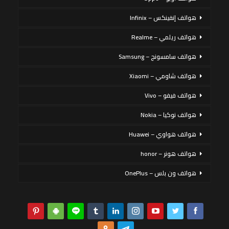
هواتف إنفينكس – Infinix
هواتف ريلمي – Realme
هواتف سامسونج – Samsung
هواتف شاومي – Xiaomi
هواتف فيفو – Vivo
هواتف نوكيا – Nokia
هواتف هواوي – Huawei
هواتف هونر – honor
هواتف ون بلس – OnePlus