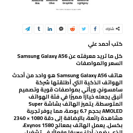
شارك
كتب أحمد علي
كل ما تريد معرفته عن Samsung Galaxy A56
السعر والمواصفات
هاتف Samsung Galaxy A56 هو واحد من أحدث
الهواتف الذكية التي أطلقتها شركة
سامسونج، ويأتي بمواصفات قوية وتصميم
أنيق يجعله خيارًا مميزًا في فئة الهواتف
المتوسطة. يتميز الهاتف بشاشة Super
AMOLED بحجم 6.7 بوصة، مما يوفر تجربة
مشاهدة رائعة، بالإضافة إلى دقة 1080 × 2340
بكسل. يعمل الهاتف بمعالج Exynos 1580،
الذي يضمن أداءً سريعًا وفعالًا في تشغيل