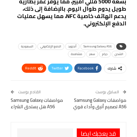
بسعة 5000 مللي أمبير، مما يوفر عمر بطارية
طويل يدوم طوال اليوم. بالإضافة إلى ذلك،
يدعم الهاتف خاصية NFC، مما يسهل عمليات
الدفع الإلكتروني.
Samsung Galaxy A56
أندرويد
الدفع الإلكتروني
السعودية
الشحن
جرام
سعر
مشاهدة
ReddIt
Twitter
Facebook
شارك
Linkedin
Facebook Messenger
WhatsApp
Telegram
Tumblr
السابق بوست
القادم بوست
البريد الإلكتروني
مواصفات Samsung Galaxy
StumbleUpon
VK
مواصفات Samsung Galaxy
A56 تصميم أنيق وأداء قوي
A56 هل يستحق الشراء
Viber
BlackBerry
LINE
Digg
طباعة
OK.ru
Pinterest
قد يعجبك ايضا