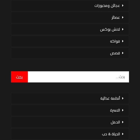
عجائن ومخبوزات
عصائر
لانش بوكس
فواكه
قصص
أنظمة غذائية
الاسرة
الحمل
الحياة & حب