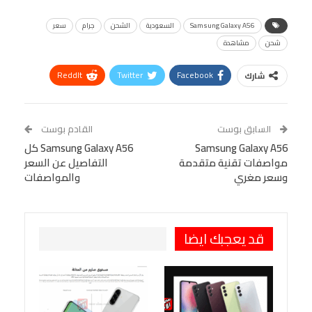
Samsung Galaxy A56
السعودية
الشحن
جرام
سعر
شحن
مشاهدة
ReddIt
Twitter
Facebook
شارك
Linkedin
Facebook Messenger
WhatsApp
Telegram
Tumblr
السابق بوست
القادم بوست
البريد الإلكتروني
Samsung Galaxy A56
StumbleUpon
VK
Samsung Galaxy A56 كل
مواصفات تقنية متقدمة
التفاصيل عن السعر
Viber
BlackBerry
LINE
Digg
وسعر مغري
والمواصفات
طباعة
OK.ru
Pinterest
قد يعجبك ايضا