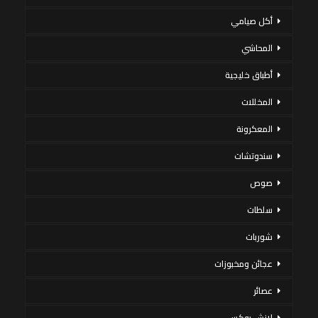
أكل صيامي
المحاشي
أطباق خليجية
المخللات
المعكرونة
سندوتشات
صوص
سلطات
شوربات
عجائن ومخبوزات
عصائر
لانش بوكس