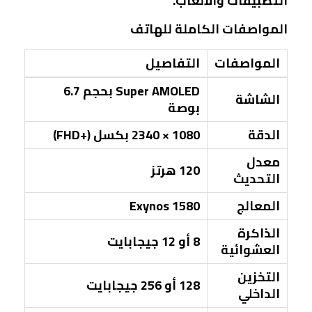
التطبيقات والألعاب.
المواصفات الكاملة للهاتف
المواصفات
التفاصيل
Super AMOLED بحجم 6.7
الشاشة
بوصة
الدقة
1080 × 2340 بكسل (+FHD)
معدل
120 هرتز
التحديث
المعالج
Exynos 1580
الذاكرة
8 أو 12 جيجابايت
العشوائية
التخزين
128 أو 256 جيجابايت
الداخلي