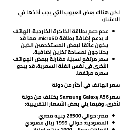
لكن هناك بعض العيوب التي يجب أخذها في
الاعتبار:
عدم دعم بطاقة الذاكرة الخارجية
: الهاتف
لا يدعم إضافة بطاقة microSD، مما قد
يكون عائقًا لبعض المستخدمين الذين
يحتاجون لمساحة تخزين إضافية.
سعر مرتفع نسبيًا
: مقارنة ببعض الهواتف
الأخرى في نفس الفئة السعرية، قد يبدو
سعره مرتفعًا.
سعر الهاتف في أكثر من دولة
سعر Samsung Galaxy A56 يختلف من دولة
لأخرى، وفيما يلي بعض الأسعار التقريبية:
مصر
: حوالي 28500 جنيه مصري
السعودية
: حوالي 1999 ريال سعودي
الإمارات
: حوالي 1900 درهم إماراتي