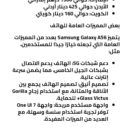
الأردن
: حوالي 425 دينار أردني
الكويت
: حوالي 160 دينار كويتي
بعض المميزات العامة للهاتف
يتميز Samsung Galaxy A56 بعدد من المميزات
العامة التي تجعله خيارًا جيدًا للمستخدمين،
مثل:
دعم شبكات 5G
: الهاتف يدعم الاتصال
بشبكات الجيل الخامس، مما يضمن سرعة
إنترنت عالية.
تصميم أنيق
: تصميم الهاتف يجمع بين
الأناقة والمتانة، مع استخدام زجاج Gorilla
Glass Victus+ للحماية.
واجهة مستخدم مريحة
: واجهة One UI 7
توفر تجربة استخدام سلسة وسهلة، مع
العديد من الميزات المفيدة.