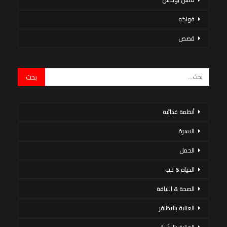
فواكه
قصص
أنظمة غذائية
الاسرة
الحمل
الحياة & حب
الصحة & اللياقة
العناية بالاظافر