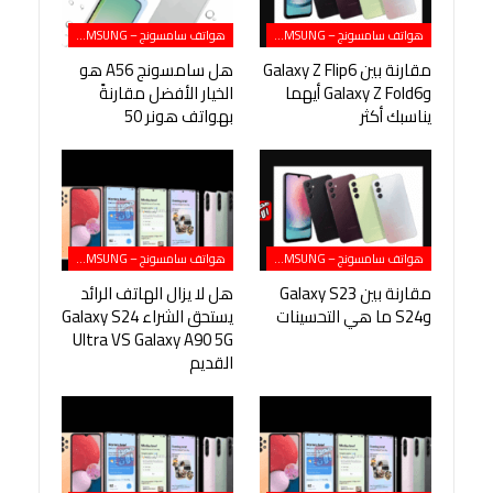
هواتف سامسونج – SAMSUNG
هواتف سامسونج – SAMSUNG
مقارنة بين Galaxy Z Flip6
هل سامسونج A56 هو
وGalaxy Z Fold6 أيهما
الخيار الأفضل مقارنةً
يناسبك أكثر
بهواتف هونر 50
هواتف سامسونج – SAMSUNG
هواتف سامسونج – SAMSUNG
مقارنة بين Galaxy S23
هل لا يزال الهاتف الرائد
وS24 ما هي التحسينات
يستحق الشراء Galaxy S24
Ultra VS Galaxy A90 5G
القديم