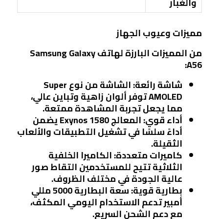
والغبار
مميزات وعيوب الجهاز
من المميزات البارزة لهاتف Samsung Galaxy
A56:
شاشة رائعة
: الشاشة من نوع Super
AMOLED توفر ألوان زاهية وتباين عالي،
مما يجعل تجربة المشاهدة ممتعة.
أداء قوي
: المعالج Exynos 1580 يضمن
أداءً سلسًا في تشغيل التطبيقات والألعاب
الثقيلة.
كاميرات متعددة
: الكاميرا الخلفية
الثلاثية تتيح للمستخدمين التقاط صور
عالية الجودة في مختلف الظروف.
بطارية قوية
: سعة البطارية 5000 مللي
أمبير تدعم الاستخدام اليومي المكثف،
مع دعم الشحن السريع.