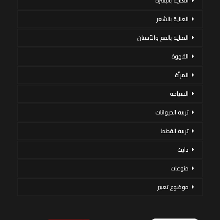
العناية بالبشرة
العناية بالشعر
العناية بالفم والأسنان
القهوة
المرأة
السياحة
تربية الحيوانات
تربية القطط
دايت
منوعات
موضوع تعبير