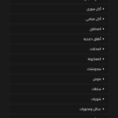
أكل سورى
أكل صيامي
المحاشي
أطباق خليجية
المخللات
المعكرونة
سندوتشات
صوص
سلطات
شوربات
عجائن ومخبوزات