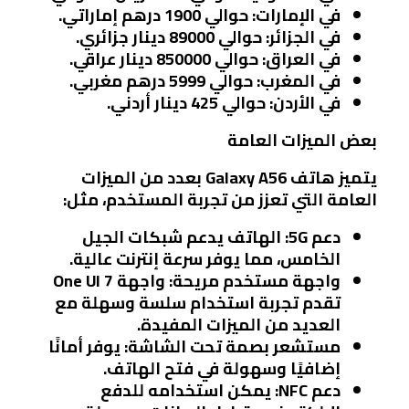
في الإمارات
: حوالي 1900 درهم إماراتي.
في الجزائر
: حوالي 89000 دينار جزائري.
في العراق
: حوالي 850000 دينار عراقي.
في المغرب
: حوالي 5999 درهم مغربي.
في الأردن
: حوالي 425 دينار أردني.
بعض الميزات العامة
يتميز هاتف Galaxy A56 بعدد من الميزات
العامة التي تعزز من تجربة المستخدم، مثل:
دعم 5G:
الهاتف يدعم شبكات الجيل
الخامس، مما يوفر سرعة إنترنت عالية.
واجهة مستخدم مريحة:
واجهة One UI 7
تقدم تجربة استخدام سلسة وسهلة مع
العديد من الميزات المفيدة.
مستشعر بصمة تحت الشاشة:
يوفر أمانًا
إضافيًا وسهولة في فتح الهاتف.
دعم NFC:
يمكن استخدامه للدفع