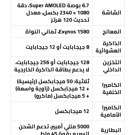
6.7 بوصة Super AMOLED، دقة
الشاشة
1080 × 2340 بكسل، معدل
تحديث 120 هرتز
المعالج
Exynos 1580، ثماني النواة
الذاكرة
8 جيجابايت أو 12 جيجابايت
العشوائية
التخزين
128 جيجابايت أو 256 جيجابايت،
الداخلي
لا يدعم بطاقة الذاكرة الخارجية
ثلاثية: 50 ميجابكسل (رئيسية)
الكاميرا
+ 12 ميجابكسل (زاوية واسعة)
الخلفية
+ 5 ميجابكسل (ماكرو)
الكاميرا
12 ميجابكسل
الأمامية
5000 مللي أمبير، تدعم الشحن
البطارية
السريع بقوة 45 واط