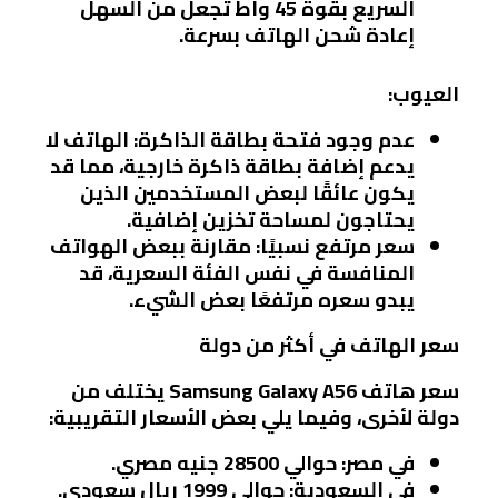
السريع بقوة 45 واط تجعل من السهل
إعادة شحن الهاتف بسرعة.
العيوب:
عدم وجود فتحة بطاقة الذاكرة:
الهاتف لا
يدعم إضافة بطاقة ذاكرة خارجية، مما قد
يكون عائقًا لبعض المستخدمين الذين
يحتاجون لمساحة تخزين إضافية.
سعر مرتفع نسبيًا:
مقارنة ببعض الهواتف
المنافسة في نفس الفئة السعرية، قد
يبدو سعره مرتفعًا بعض الشيء.
سعر الهاتف في أكثر من دولة
سعر هاتف Samsung Galaxy A56 يختلف من
دولة لأخرى، وفيما يلي بعض الأسعار التقريبية:
في مصر
: حوالي 28500 جنيه مصري.
في السعودية
: حوالي 1999 ريال سعودي.