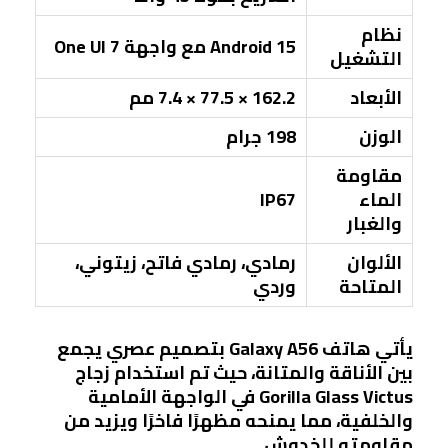
نظام
Android 15 مع واجهة One UI 7
التشغيل
الأبعاد
162.2 × 77.5 × 7.4 مم
الوزن
198 جرام
مقاومة
الماء
IP67
والغبار
الألوان
رمادي، رمادي فاتح، زيتوني،
المتاحة
وردي
يأتي هاتف Galaxy A56 بتصميم عصري يجمع
بين الأناقة والمتانة، حيث تم استخدام زجاج
Gorilla Glass Victus في الواجهة الأمامية
والخلفية، مما يمنحه مظهرًا فاخرًا ويزيد من
مقاومته للخدوش.