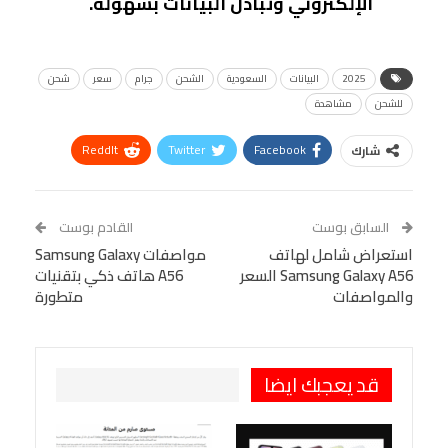
الإلكتروني وتبادل البيانات بسهولة.
2025
البيانات
السعودية
الشحن
جرام
سعر
شحن
للشحن
مشاهدة
ReddIt
Twitter
Facebook
شارك
Linkedin
Facebook Messenger
WhatsApp
Telegram
Tumblr
السابق بوست
القادم بوست
البريد الإلكتروني
استعراض شامل لهاتف
StumbleUpon
VK
مواصفات Samsung Galaxy
Samsung Galaxy A56 السعر
A56 هاتف ذكي بتقنيات
Viber
BlackBerry
LINE
Digg
والمواصفات
متطورة
طباعة
OK.ru
Pinterest
قد يعجبك ايضا