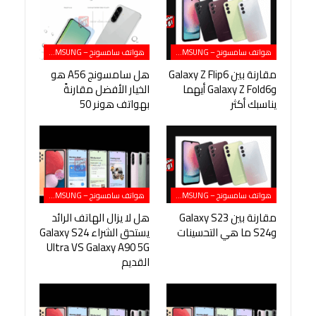
هواتف سامسونج – SAMSUNG
هواتف سامسونج – SAMSUNG
مقارنة بين Galaxy Z Flip6
هل سامسونج A56 هو
وGalaxy Z Fold6 أيهما
الخيار الأفضل مقارنةً
يناسبك أكثر
بهواتف هونر 50
هواتف سامسونج – SAMSUNG
هواتف سامسونج – SAMSUNG
مقارنة بين Galaxy S23
هل لا يزال الهاتف الرائد
وS24 ما هي التحسينات
يستحق الشراء Galaxy S24
Ultra VS Galaxy A90 5G
القديم