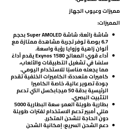
مميزات وعيوب الجهاز
المميزات:
شاشة رائعة:
شاشة Super AMOLED بحجم
6.7 بوصة توفر تجربة مشاهدة ممتازة مع
ألوان زاهية وزوايا رؤية واسعة.
أداء قوي:
المعالج Exynos 1580 يقدم أداءً
سلسًا في تشغيل التطبيقات والألعاب،
مما يجعله مناسبًا للاستخدام اليومي.
كاميرات متعددة:
الكاميرات الخلفية تقدم
جودة تصوير عالية، خاصة الكاميرا
الرئيسية بدقة 50 ميجابكسل التي تدعم
التثبيت البصري.
بطارية طويلة العمر:
سعة البطارية 5000
مللي أمبير تدعم الاستخدام لفترات طويلة
دون الحاجة للشحن المتكرر.
دعم الشحن السريع:
إمكانية الشحن