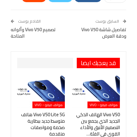
Linkedin
Facebook Messenger
WhatsApp
Telegram
Tumblr
السابق بوست
القادم بوست
البريد الإلكتروني
تفاصيل شاشة Vivo V50
StumbleUpon
VK
تصميم Vivo V50 وألوانه
ودقة العرض
المتاحة
Viber
BlackBerry
LINE
Digg
طباعة
OK.ru
Pinterest
قد يعجبك ايضا
هواتف فيفو – VIVO
هواتف فيفو – VIVO
Vivo V50 الهاتف الذكي
Vivo V50 Lite 5G هاتف
الجديد الذي يجمع بين
متوسط جديد ببطارية
التصميم الأنيق والأداء
ضخمة ومواصفات
القوي في الفئة…
متقدمة