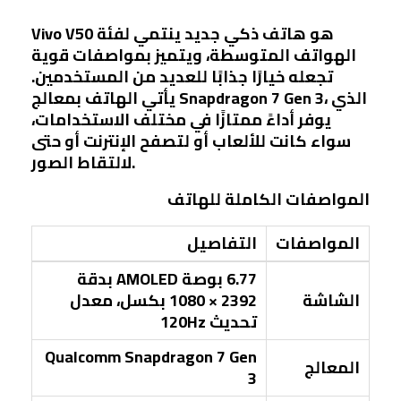
Vivo V50 هو هاتف ذكي جديد ينتمي لفئة
الهواتف المتوسطة، ويتميز بمواصفات قوية
تجعله خيارًا جذابًا للعديد من المستخدمين.
يأتي الهاتف بمعالج Snapdragon 7 Gen 3، الذي
يوفر أداءً ممتازًا في مختلف الاستخدامات،
سواء كانت للألعاب أو لتصفح الإنترنت أو حتى
لالتقاط الصور.
المواصفات الكاملة للهاتف
المواصفات
التفاصيل
6.77 بوصة AMOLED بدقة
الشاشة
2392 × 1080 بكسل، معدل
تحديث 120Hz
Qualcomm Snapdragon 7 Gen
المعالج
3