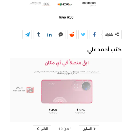
Vivo V50
شارك
كتب أحمد علي
1
من
19
السابق
التالي