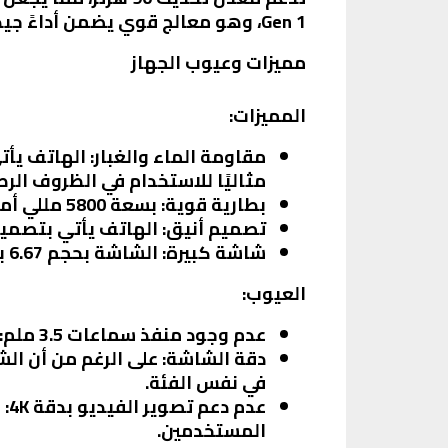
Gen 1، وهو معالج قوي يضمن أداءً جيدًا في المهام اليومية.
مميزات وعيوب الجهاز
المميزات:
مقاومة الماء والغبار:
مثاليًا للاستخدام في الظروف الرط
بطارية قوية:
بسعة 5800 مللي أمبير، تدعم الشحن السريع بقوة 45 واط، مما يعني أنك لن تحتاج للقلق بشأن نفاد البطارية سريعًا.
تصميم أنيق:
الهاتف يأتي بتصميم 
شاشة كبيرة:
الشاشة بحجم 6.67 بوصة توفر تجربة مشاهدة رائعة، سواء لمشاهدة الفيديوهات أو تصفح الإنترنت.
العيوب:
عدم وجود منفذ سماعات 3.5 ملم:
دقة الشاشة:
في نفس الفئة.
عدم دعم تصوير الفيديو بدقة 4K:
المستخدمين.