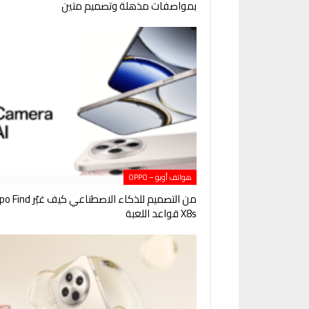
بمواصفات مذهلة وتصميم متين
هواتف أوبو – OPPO
من التصميم للذكاء الاصطناعي كيف غ
X8s قواعد اللعبة