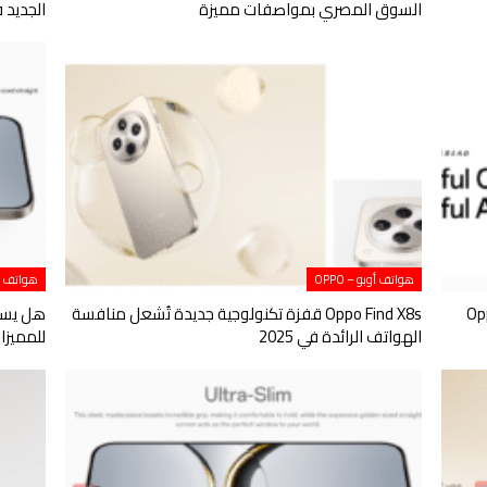
السوق المصري بمواصفات مميزة
الجديد
هواتف أوبو – OPPO
هواتف أوبو
يّر Oppo Find
Oppo Find X8s قفزة تكنولوجية جديدة تُشعل منافسة
الهواتف الرائدة في 2025
للمميزا