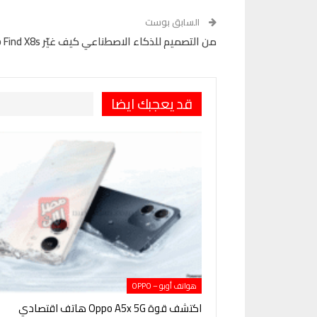
السابق بوست
من التصميم للذكاء الاصطناعي كيف غيّر Oppo Find X8s قواعد اللعبة
قد يعجبك ايضا
هواتف أوبو – OPPO
اكتشف قوة Oppo A5x 5G هاتف اقتصادي