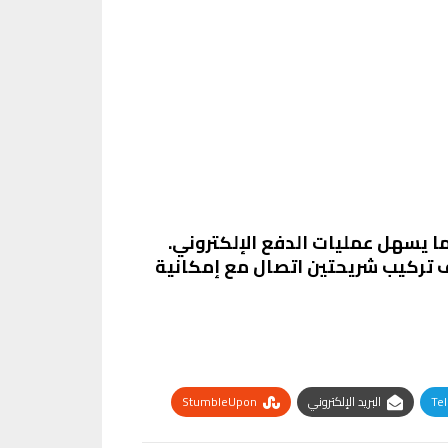
Oppo A5 Pr بعدة ميزات عامة تجعله خيارًا مميزًا في فئته. الهاتف يدعم خاصية NFC، مما يسهل عمليات الدفع الإلكتروني.
تف تركيب شريحتين اتصال مع إمكانية
Te
البريد الإلكتروني
StumbleUpon