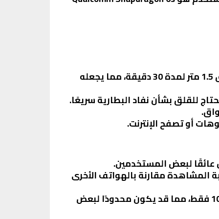
الهاتف يأتي بشهادة IP68/IP69، مما يجعله مقاومًا للماء حتى عمق 1.5 متر لمدة 30 دقيقة، مما يجعله
واق.
 عائقًا لبعض المستخدمين.
تها ليست FHD، مما قد يؤثر على تجربة المشاهدة مقارنة بالهواتف الأخرى
الكاميرا الخلفية تدعم تصوير الفيديو بدقة تصل إلى 1080p فقط، مما قد يكون محدودًا لبعض