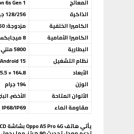
المعالج
n 6s Gen 1
الذاكرة
128/256 جيجابايت مع 8 جيجابايت RAM
الكاميرا الخلفية
مزدوجة: 50 ميجابكسل (فتحة عدسة F/1.8) + 2 ميجابكسل (فتحة عدسة F/2.4)
الكاميرا الأمامية
8 ميجابكسل (فتحة عدسة F/2.0)
البطارية
5800 مللي أمبير، تدعم الشحن السريع بقوة 45 واط
نظام التشغيل
Android 15 مع واجهة ColorOS 15
الأبعاد
164.8 × 75.5 × 7.8 ملم
الوزن
194 جرام
الألوان المتاحة
الأخضر، البن
مقاومة الماء
IP68/IP69