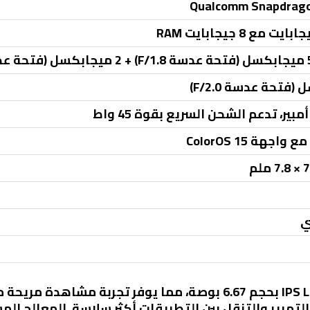
Qualcomm Snapdrago
ي