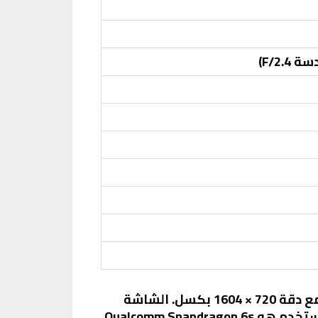
يأتي هاتف Oppo A5 Pro 4G بشاشة IPS LCD بحجم 6.67 بوصة، مما يوفر تجربة مشاهدة مريحة مع دقة 720 × 1604 بكسل. الشاشة
تدعم معدل تحديث 90 هرتز، مما يجعل التمرير والتنقل بين التطبيقات أكثر سلاسة. المعالج المستخدم هو Qualcomm Snapdragon 6s