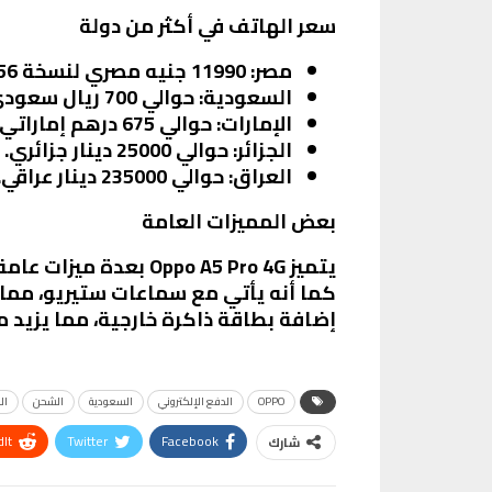
سعر الهاتف في أكثر من دولة
مصر:
11990 جنيه مصري لنسخة 256 جيجابايت مع 8 جيجابايت RAM.
السعودية:
حوالي 700 ريال سعودي.
الإمارات:
حوالي 675 درهم إماراتي.
الجزائر:
حوالي 25000 دينار جزائري.
العراق:
حوالي 235000 دينار عراقي.
بعض المميزات العامة
كما أنه يأتي مع سماعات ستيريو، مما 
إضافة بطاقة ذاكرة خارجية، مما يزيد 
OPPO
الدفع الإلكتروني
السعودية
الشحن
ال
It
Twitter
Facebook
شارك
VK
Digg
طباعة