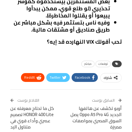
بعض المستثمرين بيستخدموه كمؤشر
تحذيري (لو طلع قوي، ممكن يبدأوا
يبيعوا أو يقللوا المخاطرة).
وفيه ناس بتستثمر فيه بشكل مباشر عن
طريق صناديق أو مشتقات مالية.
تحب أقولك VIX النهارده قد إيه؟
توقعات
مباشر
ReddIt
Twitter
Facebook
شارك
Linkedin
Facebook Messenger
WhatsApp
Telegram
Tumblr
السابق بوست
القادم بوست
البريد الإلكتروني
أوبو تكشف عن هاتفها
StumbleUpon
VK
كل ما تحتاج معرفته عن
الجديد Oppo A5 Pro 4G يصل
HONOR 400 Lite تصميم
Viber
BlackBerry
LINE
Digg
السوق المصري بمواصفات
عصري وأداء قوي في
مميزة
متناول اليد
طباعة
OK.ru
Pinterest