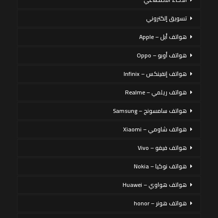
تسويق إلكتروني
هواتف أبل – Apple
هواتف أوبو – Oppo
هواتف إنفينكس – Infinix
هواتف ريلمي – Realme
هواتف سامسونج – Samsung
هواتف شاومي – Xiaomi
هواتف فيفو – Vivo
هواتف نوكيا – Nokia
هواتف هواوي – Huawei
هواتف هونر – honor