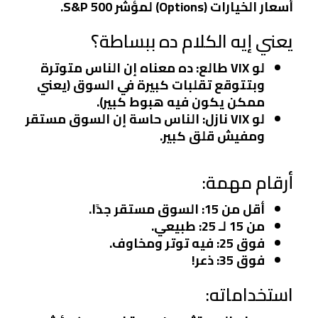
أسعار الخيارات (Options) لمؤشر S&P 500.
يعني إيه الكلام ده ببساطة؟
لو VIX طالع: ده معناه إن الناس متوترة
وبتتوقع تقلبات كبيرة في السوق (يعني
ممكن يكون فيه هبوط كبير).
لو VIX نازل: الناس حاسة إن السوق مستقر
ومفيش قلق كبير.
أرقام مهمة:
أقل من 15: السوق مستقر جدًا.
من 15 لـ 25: طبيعي.
فوق 25: فيه توتر ومخاوف.
فوق 35: ذعر!
استخداماته: