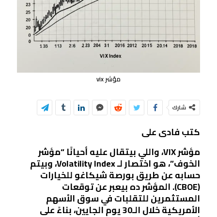
مؤشر vix
شارك
كتب فادى على
مؤشر VIX، واللي بيتقال عليه أحيانًا “مؤشر
الخوف”، هو اختصار لـ
Volatility Index
، وبيتم
حسابه عن طريق بورصة شيكاغو للخيارات
(CBOE). المؤشر ده بيعبر عن
توقعات
المستثمرين للتقلبات
في سوق الأسهم
الأمريكية خلال الـ30 يوم الجايين، بناءً على