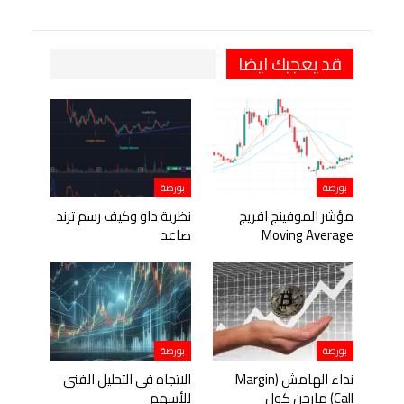
قد يعجبك ايضا
بورصة
بورصة
مؤشر الموفينج افريج
نظرية داو وكيف رسم ترند
Moving Average
صاعد
بورصة
بورصة
نداء الهامش (Margin
الاتجاه فى التحليل الفنى
Call) مارجن كول
للأسهم