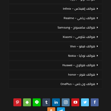
هواتف إنفينكس – Infinix
هواتف ريلمي – Realme
هواتف سامسونج – Samsung
هواتف شاومي – Xiaomi
هواتف فيفو – Vivo
هواتف نوكيا – Nokia
هواتف هواوي – Huawei
هواتف هونر – honor
هواتف ون بلس – OnePlus