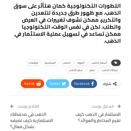
التطورات التكنولوجية كمان هتأثر على سوق
الذهب. مع ظهور طرق جديدة للتعدين
والتكرير، ممكن نشوف تغييرات في العرض
والطلب. لكن في نفس الوقت، التكنولوجيا
ممكن تساعد في تسهيل عملية الاستثمار في
الذهب.
أسعار الذهب
البنوك
الذهب
السياسية
توقعات
سبائك الذهب
سعر
سعر الذهب
ReddIt
Twitter
Facebook
شارك
Linkedin
Facebook Messenger
WhatsApp
Telegram
Tumblr
السابق بوست
القادم بوست
البريد الإلكتروني
الاستثمار في الذهب كيف
StumbleUpon
VK
الذهب في محفظتك
تقيم المخاطر والعوائد؟
الاستثمارية كيف تضيفه
Viber
BlackBerry
LINE
Digg
بشكل فعال؟