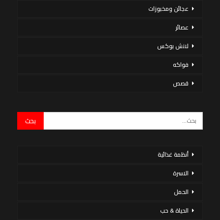
عجائن ومخبوزات
عصائر
لانش بوكس
فواكه
قصص
أنظمة غذائية
الاسرة
الحمل
الحياة & حب