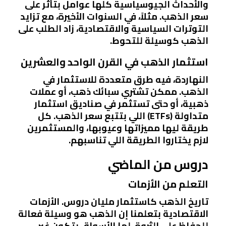
والأحداث الجيوسياسية كلها عوامل بتأثر على
سعر الذهب. مثلاً، في السنوات الأخيرة، مع تزايد
التوترات السياسية والاقتصادية، زاد الطلب على
الذهب كوسيلة للتحوط.
استثمار الذهب في القرن الواحد والعشرين
النهاردة، فيه طرق متعددة للاستثمار في
الذهب. ممكن تشتري سبائك ذهب، أو عملات
ذهبية، أو حتى تستثمر في صناديق استثمار
متداولة (ETFs) اللي بتتبع سعر الذهب. كل
طريقة ليها مميزاتها وعيوبها، والمستثمرين
لازم يختاروا الطريقة اللي تناسبهم.
دروس من الماضي
التعلم من الأزمات
تاريخ الذهب كاستثمار مليان دروس. الأزمات
الاقتصادية بتعلمنا إن الذهب هو وسيلة فعالة
للحفاظ على الثروة. لما الأسواق بتكون غير