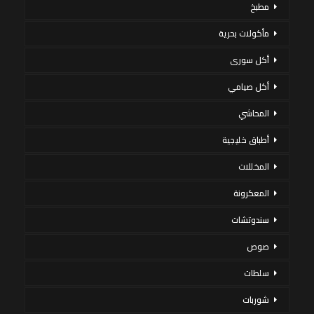
مطبخ
مأكولات بحرية
أكل سورى
أكل صيامي
المحاشي
أطباق خليجية
المخللات
المعكرونة
سندوتشات
صوص
سلطات
شوربات