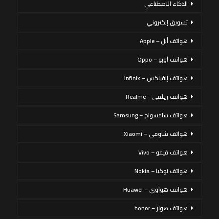
الذكاء الاصطناعي
تسويق إلكتروني
هواتف أبل – Apple
هواتف أوبو – Oppo
هواتف إنفينكس – Infinix
هواتف ريلمي – Realme
هواتف سامسونج – Samsung
هواتف شاومي – Xiaomi
هواتف فيفو – Vivo
هواتف نوكيا – Nokia
هواتف هواوي – Huawei
هواتف هونر – honor