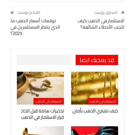
WhatsApp
Telegram
Tumblr
السابق بوست
القادم بوست
البريد الإلكتروني
الاستثمار في الذهب كيف
StumbleUpon
VK
توقعات أسعار الذهب ما
تتجنب الأخطاء الشائعة؟
الذي ينتظر المستثمرين في
Viber
BlackBerry
LINE
Digg
2025؟
طباعة
OK.ru
Pinterest
قد يعجبك ايضا
الاستثمار فى الذهب
الاستثمار فى الذهب
كيف تشتري الذهب بأمان
تحذيرات هامة قبل اتخاذ
قرار الاستثمار في الذهب